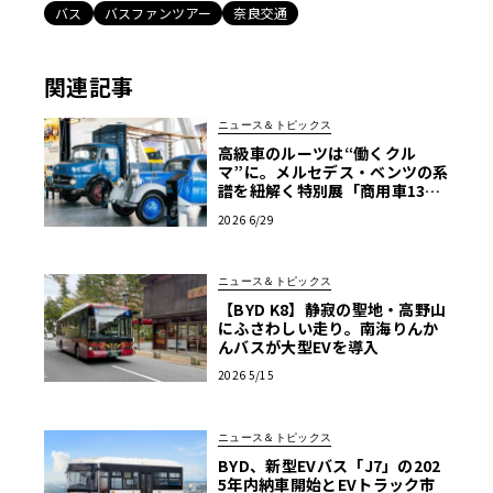
バス
バスファンツアー
奈良交通
関連記事
ニュース＆トピックス
高級車のルーツは“働くクル
マ”に。メルセデス・ベンツの系
譜を紐解く特別展「商用車130
年」がスタート
2026 6/29
ニュース＆トピックス
【BYD K8】静寂の聖地・高野山
にふさわしい走り。南海りんか
んバスが大型EVを導入
2026 5/15
ニュース＆トピックス
BYD、新型EVバス「J7」の202
5年内納車開始とEVトラック市