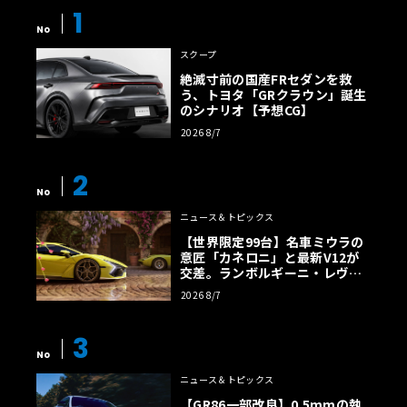
1
No
スクープ
絶滅寸前の国産FRセダンを救
う、トヨタ「GRクラウン」誕生
のシナリオ【予想CG】
2026 8/7
2
No
ニュース＆トピックス
【世界限定99台】名車ミウラの
意匠「カネロニ」と最新V12が
交差。ランボルギーニ・レヴエ
ルトに60周年記念車が登場
2026 8/7
3
No
ニュース＆トピックス
【GR86一部改良】0.5mmの執