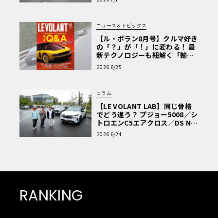
ニュース＆トピックス
【ル・ボラン8月号】クルマ好き
の「？」が「！」に変わる！ 最
新テクノロジーも紐解く「輸入
車Q&A」
2026 6/25
コラム
【LE VOLANT LAB】同じ骨格
でどう違う？ プジョー5008／シ
トロエンC5エアクロス／DS Nº4
読者一気乗りレポート
2026 6/24
RANKING