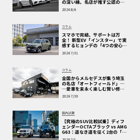
の深い縁。名店が推す公認の安
心と、Cクラスで味わうシルキー
2026 8/6
な走り〈PR〉
コラム
スマホで完結、サポートは万
全！ 新型EV「インスター」で実
感するヒョンデの「4つの安心」
【第1回・ヒョンデ6つの疑問：
2026 7/31
Why? Hyundai?】〈PR〉
コラム
全国からメルセデスが集う埼玉
の名店「オートフィールド」─
─愛車を末永く楽しむ賢い修理
術と、プロがフックス製オイル
2026 7/30
を選ぶ理由〈PR〉
国内試乗
【究極のSUV比較試乗】ディフ
ェンダーOCTAブラック vs AMG
G63：道なき道を征く2台の「対
極的アプローチ」
2026 7/1