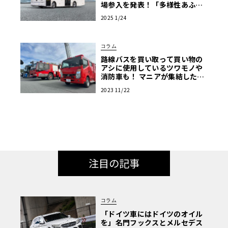
場参入を発表！「多様性あふれ
る商用EV車両の販売を強化」
2025 1/24
コラム
路線バスを買い取って買い物の
アシに使用しているツワモノや
消防車も！ マニアが集結した商
用車ミーティングは楽し
2023 11/22
注目の記事
コラム
「ドイツ車にはドイツのオイル
を」名門フックスとメルセデス