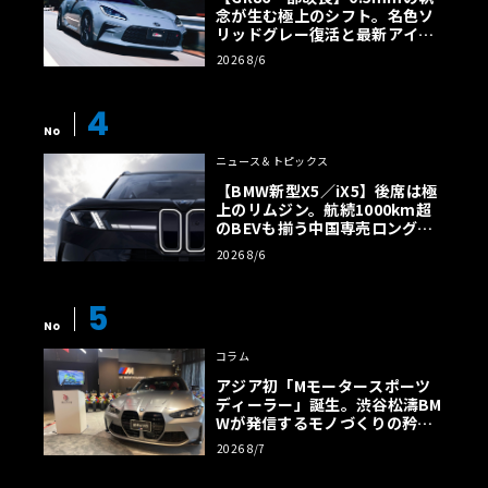
念が生む極上のシフト。名色ソ
リッドグレー復活と最新アイサ
イトでFRの極みへ
2026 8/6
4
No
ニュース＆トピックス
【BMW新型X5／iX5】後席は極
上のリムジン。航続1000km超
のBEVも揃う中国専売ロング仕
様の全貌
2026 8/6
5
No
コラム
アジア初「Mモータースポーツ
ディーラー」誕生。渋谷松濤BM
Wが発信するモノづくりの矜持
【木下隆之コラム】
2026 8/7