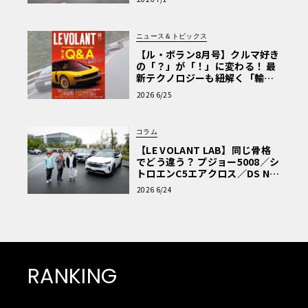
ニュース＆トピックス
【ル・ボラン8月号】クルマ好き
の「？」が「！」に変わる！ 最
新テクノロジーも紐解く「輸入
車Q&A」
2026 6/25
コラム
【LE VOLANT LAB】同じ骨格
でどう違う？ プジョー5008／シ
トロエンC5エアクロス／DS Nº4
読者一気乗りレポート
2026 6/24
RANKING