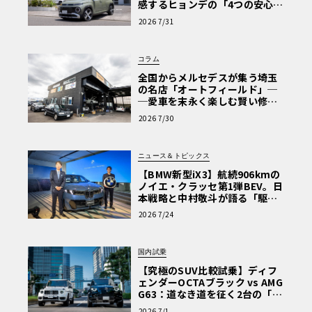
感するヒョンデの「4つの安心」
【第1回・ヒョンデ6つの疑問：
2026 7/31
Why? Hyundai?】〈PR〉
コラム
全国からメルセデスが集う埼玉
の名店「オートフィールド」─
─愛車を末永く楽しむ賢い修理
術と、プロがフックス製オイル
2026 7/30
を選ぶ理由〈PR〉
ニュース＆トピックス
【BMW新型iX3】航続906kmの
ノイエ・クラッセ第1弾BEV。日
本戦略と中村敬斗が語る「駆け
ぬける歓び」
2026 7/24
国内試乗
【究極のSUV比較試乗】ディフ
ェンダーOCTAブラック vs AMG
G63：道なき道を征く2台の「対
極的アプローチ」
2026 7/1