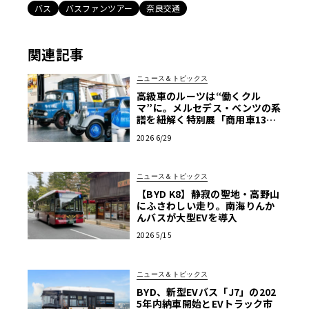
バス
バスファンツアー
奈良交通
関連記事
ニュース＆トピックス
高級車のルーツは“働くクル
マ”に。メルセデス・ベンツの系
譜を紐解く特別展「商用車130
年」がスタート
2026 6/29
ニュース＆トピックス
【BYD K8】静寂の聖地・高野山
にふさわしい走り。南海りんか
んバスが大型EVを導入
2026 5/15
ニュース＆トピックス
BYD、新型EVバス「J7」の202
5年内納車開始とEVトラック市