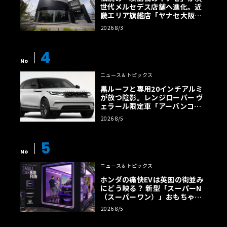
世代メルセデス店舗へ進化。近
畿エリア旗艦店「ヤナセ大阪支
店」がリニューアル
2026 8/3
4
No
ニュース＆トピックス
黒ルーフと専用20インチアルミ
が放つ陰影。レンジローバー ヴ
ェラール限定車「アーバンコン
トラスト・エディション」登場
2026 8/5
5
No
ニュース＆トピックス
ホンダの痛快EVは英国の街並み
にどう映る？ 新型「スーパーN
（スーパーワン）」おもちゃ箱
ツアーの全貌
2026 8/5