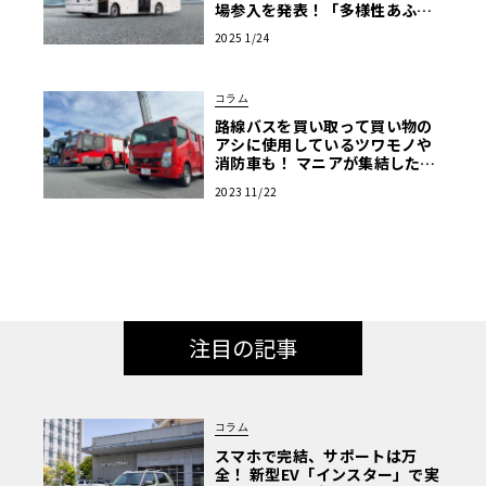
場参入を発表！「多様性あふれ
る商用EV車両の販売を強化」
2025 1/24
コラム
路線バスを買い取って買い物の
アシに使用しているツワモノや
消防車も！ マニアが集結した商
用車ミーティングは楽し
2023 11/22
注目の記事
コラム
スマホで完結、サポートは万
全！ 新型EV「インスター」で実