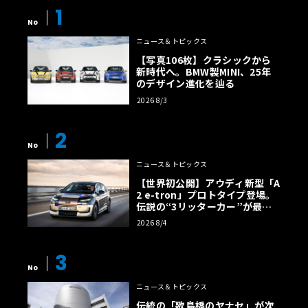
1
No
ニュース＆トピックス
【写真106枚】クラシックから
新時代へ。BMW製MINI、25年
のデザイン進化を辿る
2026 8/3
2
No
ニュース＆トピックス
【世界初公開】アウディ新型「A
2 e-tron」プロトタイプ登場。
伝説の“3リッターカー”が最高
効率エントリーBEVとして復活
2026 8/4
【画像38枚】
3
No
ニュース＆トピックス
伝統の「歌島橋のヤナセ」が次