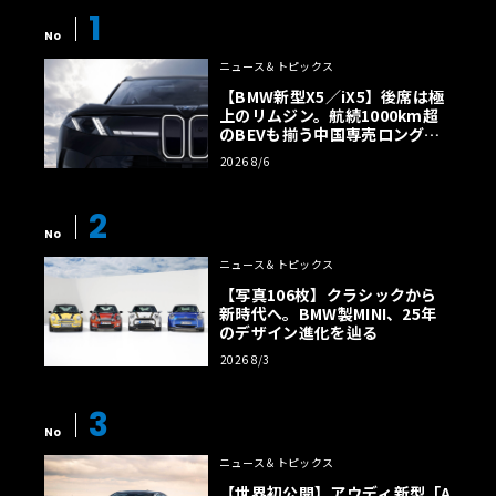
1
No
ニュース＆トピックス
【BMW新型X5／iX5】後席は極
上のリムジン。航続1000km超
のBEVも揃う中国専売ロング仕
様の全貌
2026 8/6
2
No
ニュース＆トピックス
【写真106枚】クラシックから
新時代へ。BMW製MINI、25年
のデザイン進化を辿る
2026 8/3
3
No
ニュース＆トピックス
【世界初公開】アウディ新型「A