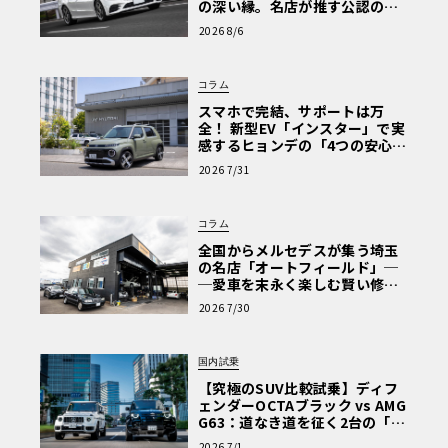
の深い縁。名店が推す公認の安
心と、Cクラスで味わうシルキー
2026 8/6
な走り〈PR〉
コラム
スマホで完結、サポートは万
全！ 新型EV「インスター」で実
感するヒョンデの「4つの安心」
【第1回・ヒョンデ6つの疑問：
2026 7/31
Why? Hyundai?】〈PR〉
コラム
全国からメルセデスが集う埼玉
の名店「オートフィールド」─
─愛車を末永く楽しむ賢い修理
術と、プロがフックス製オイル
2026 7/30
を選ぶ理由〈PR〉
国内試乗
【究極のSUV比較試乗】ディフ
ェンダーOCTAブラック vs AMG
G63：道なき道を征く2台の「対
極的アプローチ」
2026 7/1