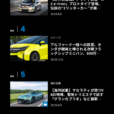
2 e-tron」プロトタイプ登場。
伝説の“3リッターカー”が最高
効率エントリーBEVとして復活
2026 8/4
【画像38枚】
4
No
スクープ
アルファード一強への回答。ホ
ンダが開発と噂される次期フラ
ッグシップミニバン、800万円
超の勝算【予想CG】
2026 7/31
5
No
海外試乗
【海外試乗】マセラティが放つV
6の咆哮。聖地トリエステで試す
「グランカブリオ」など最新ト
ロフェオ3台の官能評価《LE VO
2026 8/4
LANT LAB》