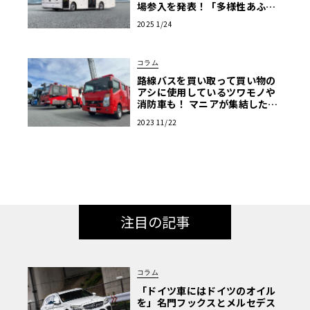
場参入を発表！「多様性あふれ
る商用EV車両の販売を強化」
2025 1/24
コラム
路線バスを買い取って買い物の
アシに使用しているツワモノや
消防車も！ マニアが集結した商
用車ミーティングは楽し
2023 11/22
注目の記事
コラム
「ドイツ車にはドイツのオイル
を」名門フックスとメルセデス