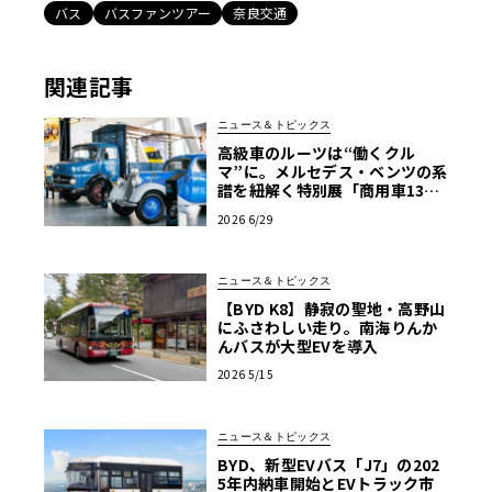
バス
バスファンツアー
奈良交通
関連記事
ニュース＆トピックス
高級車のルーツは“働くクル
マ”に。メルセデス・ベンツの系
譜を紐解く特別展「商用車130
年」がスタート
2026 6/29
ニュース＆トピックス
【BYD K8】静寂の聖地・高野山
にふさわしい走り。南海りんか
んバスが大型EVを導入
2026 5/15
ニュース＆トピックス
BYD、新型EVバス「J7」の202
5年内納車開始とEVトラック市