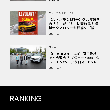
ニュース＆トピックス
【ル・ボラン8月号】クルマ好き
の「？」が「！」に変わる！ 最
新テクノロジーも紐解く「輸入
車Q&A」
2026 6/25
コラム
【LE VOLANT LAB】同じ骨格
でどう違う？ プジョー5008／シ
トロエンC5エアクロス／DS Nº4
読者一気乗りレポート
2026 6/24
RANKING