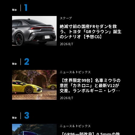
1
No
スクープ
絶滅寸前の国産FRセダンを救
う、トヨタ「GRクラウン」誕生
のシナリオ【予想CG】
2026 8/7
2
No
ニュース＆トピックス
【世界限定99台】名車ミウラの
意匠「カネロニ」と最新V12が
交差。ランボルギーニ・レヴエ
ルトに60周年記念車が登場
2026 8/7
3
No
ニュース＆トピックス
【GR86一部改良】0.5mmの執