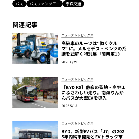
バス
バスファンツアー
奈良交通
関連記事
ニュース＆トピックス
高級車のルーツは“働くクル
マ”に。メルセデス・ベンツの系
譜を紐解く特別展「商用車130
年」がスタート
2026 6/29
ニュース＆トピックス
【BYD K8】静寂の聖地・高野山
にふさわしい走り。南海りんか
んバスが大型EVを導入
2026 5/15
ニュース＆トピックス
BYD、新型EVバス「J7」の202
5年内納車開始とEVトラック市