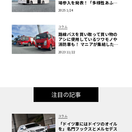
場参入を発表！「多様性あふれ
る商用EV車両の販売を強化」
2025 1/24
コラム
路線バスを買い取って買い物の
アシに使用しているツワモノや
消防車も！ マニアが集結した商
用車ミーティングは楽し
2023 11/22
注目の記事
コラム
「ドイツ車にはドイツのオイル
を」名門フックスとメルセデス