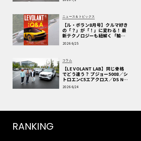
ニュース＆トピックス
【ル・ボラン8月号】クルマ好き
の「？」が「！」に変わる！ 最
新テクノロジーも紐解く「輸入
車Q&A」
2026 6/25
コラム
【LE VOLANT LAB】同じ骨格
でどう違う？ プジョー5008／シ
トロエンC5エアクロス／DS Nº4
読者一気乗りレポート
2026 6/24
RANKING