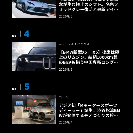
念が生む極上のシフト。名色ソ
リッドグレー復活と最新アイサ
イトでFRの極みへ
2026 8/6
4
No
ニュース＆トピックス
【BMW新型X5／iX5】後席は極
上のリムジン。航続1000km超
のBEVも揃う中国専売ロング仕
様の全貌
2026 8/6
5
No
コラム
アジア初「Mモータースポーツ
ディーラー」誕生。渋谷松濤BM
Wが発信するモノづくりの矜持
【木下隆之コラム】
2026 8/7