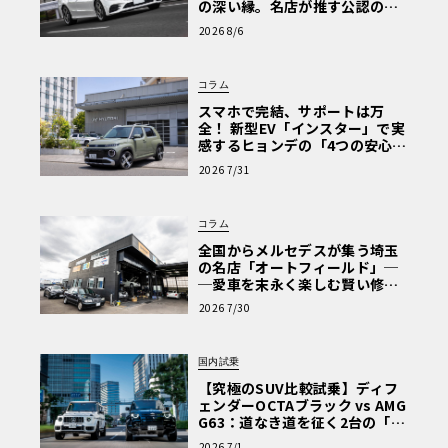
の深い縁。名店が推す公認の安
心と、Cクラスで味わうシルキー
2026 8/6
な走り〈PR〉
コラム
スマホで完結、サポートは万
全！ 新型EV「インスター」で実
感するヒョンデの「4つの安心」
【第1回・ヒョンデ6つの疑問：
2026 7/31
Why? Hyundai?】〈PR〉
コラム
全国からメルセデスが集う埼玉
の名店「オートフィールド」─
─愛車を末永く楽しむ賢い修理
術と、プロがフックス製オイル
2026 7/30
を選ぶ理由〈PR〉
国内試乗
【究極のSUV比較試乗】ディフ
ェンダーOCTAブラック vs AMG
G63：道なき道を征く2台の「対
極的アプローチ」
2026 7/1