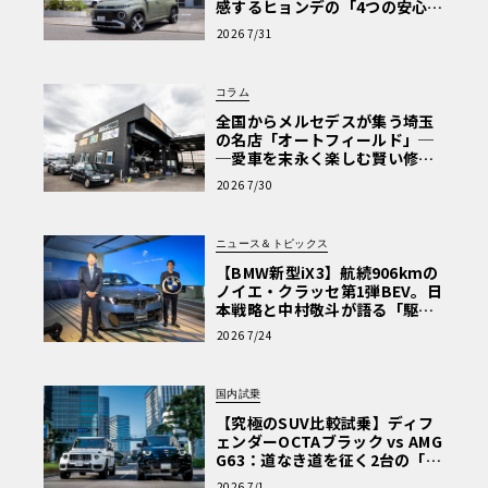
感するヒョンデの「4つの安心」
【第1回・ヒョンデ6つの疑問：
2026 7/31
Why? Hyundai?】〈PR〉
コラム
全国からメルセデスが集う埼玉
の名店「オートフィールド」─
─愛車を末永く楽しむ賢い修理
術と、プロがフックス製オイル
2026 7/30
を選ぶ理由〈PR〉
ニュース＆トピックス
【BMW新型iX3】航続906kmの
ノイエ・クラッセ第1弾BEV。日
本戦略と中村敬斗が語る「駆け
ぬける歓び」
2026 7/24
国内試乗
【究極のSUV比較試乗】ディフ
ェンダーOCTAブラック vs AMG
G63：道なき道を征く2台の「対
極的アプローチ」
2026 7/1