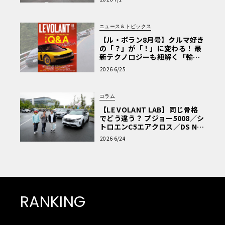
ニュース＆トピックス
【ル・ボラン8月号】クルマ好き
の「？」が「！」に変わる！ 最
新テクノロジーも紐解く「輸入
車Q&A」
2026 6/25
コラム
【LE VOLANT LAB】同じ骨格
でどう違う？ プジョー5008／シ
トロエンC5エアクロス／DS Nº4
読者一気乗りレポート
2026 6/24
RANKING