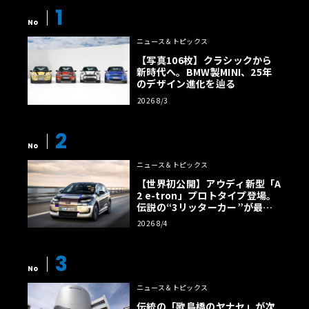
1
No
ニュース＆トピックス
【写真106枚】クラシックから
新時代へ。BMW製MINI、25年
のデザイン進化を辿る
2026 8/3
2
No
ニュース＆トピックス
【世界初公開】アウディ新型「A
2 e-tron」プロトタイプ登場。
伝説の“3リッターカー”が最高
効率エントリーBEVとして復活
2026 8/4
【画像38枚】
3
No
ニュース＆トピックス
伝統の「歌島橋のヤナセ」が次