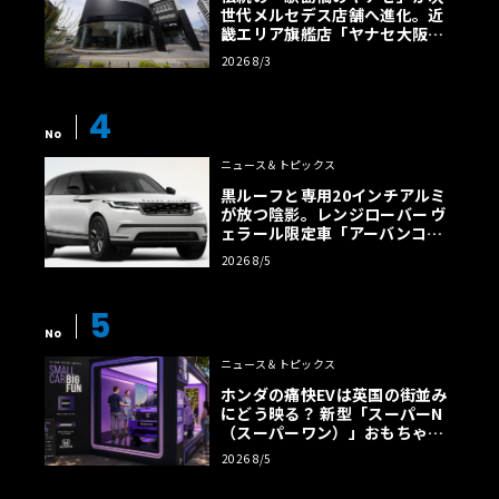
世代メルセデス店舗へ進化。近
畿エリア旗艦店「ヤナセ大阪支
店」がリニューアル
2026 8/3
4
No
ニュース＆トピックス
黒ルーフと専用20インチアルミ
が放つ陰影。レンジローバー ヴ
ェラール限定車「アーバンコン
トラスト・エディション」登場
2026 8/5
5
No
ニュース＆トピックス
ホンダの痛快EVは英国の街並み
にどう映る？ 新型「スーパーN
（スーパーワン）」おもちゃ箱
ツアーの全貌
2026 8/5