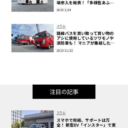
場参入を発表！「多様性あふれ
る商用EV車両の販売を強化」
2025 1/24
コラム
路線バスを買い取って買い物の
アシに使用しているツワモノや
消防車も！ マニアが集結した商
用車ミーティングは楽し
2023 11/22
注目の記事
コラム
スマホで完結、サポートは万
全！ 新型EV「インスター」で実