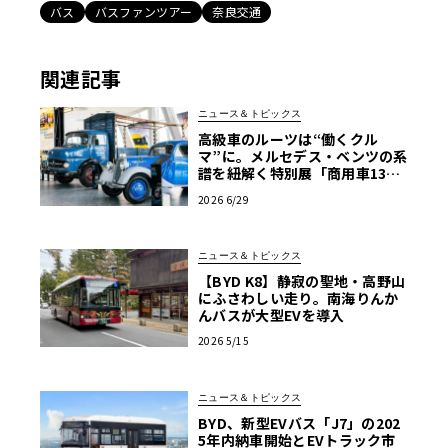
バス
バスファンツアー
奈良交通
関連記事
ニュース＆トピックス
高級車のルーツは“働くクル
マ”に。メルセデス・ベンツの系
譜を紐解く特別展「商用車130
年」がスタート
2026 6/29
ニュース＆トピックス
【BYD K8】静寂の聖地・高野山
にふさわしい走り。南海りんか
んバスが大型EVを導入
2026 5/15
ニュース＆トピックス
BYD、新型EVバス「J7」の202
5年内納車開始とEVトラック市