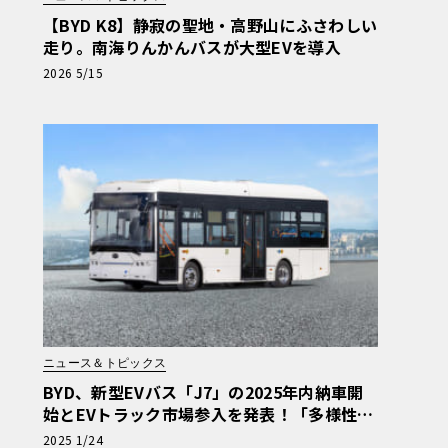
【BYD K8】静寂の聖地・高野山にふさわしい
走り。南海りんかんバスが大型EVを導入
2026 5/15
ニュース＆トピックス
BYD、新型EVバス「J7」の2025年内納車開
始とEVトラック市場参入を発表！「多様性あ
ふれる商用EV車両の販売を強化」
2025 1/24