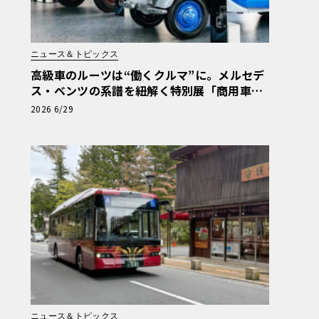
ニュース＆トピックス
高級車のルーツは“働くクルマ”に。メルセデ
ス・ベンツの系譜を紐解く特別展「商用車13
0年」がスタート
2026 6/29
ニュース＆トピックス