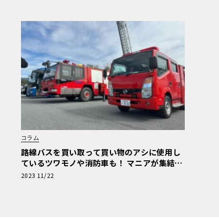
コラム
路線バスを買い取って買い物のアシに使用し
ているツワモノや消防車も！ マニアが集結し
た商用車ミーティングは楽し
2023 11/22