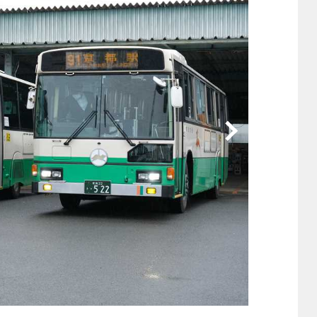
他
ス
トヨタ
日産
スバル
マツダ
ダイハツ
スズキ
他