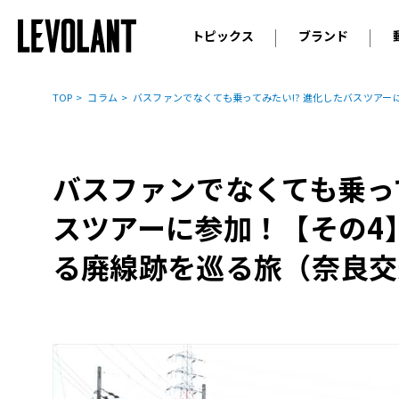
トピックス
ブランド
輸入車
アウデ
ニュース
TOP
コラム
バスファンでなくても乗ってみたい!? 進化したバスツア
スクープ
メルセ
試乗
アルピ
コラム
バスファンでなくても乗って
プジョ
アルフ
スツアーに参加！【その4
ランボ
る廃線跡を巡る旅（奈良交
ベント
ランド
MINI
ボルボ
ジープ