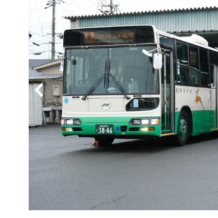
BYD
その
国産車
レクサ
ホンダ
三菱
光岡
その