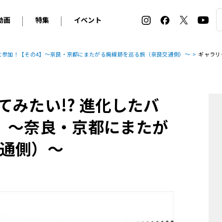
動画
特集
イベント
ィ
BMW
アルピナ
オリジナル動画
2026 サマータイヤ＆ホイール バイヤーズガイド
ル・ボラン カーズ・ミート2026横浜
ーに参加！【その4】～奈良・京都にまたがる廃線跡を巡る旅（奈良交通側）～
ギャラリ
2025-2026 冬 スタッドレス＆ウインタータイヤ バイヤ
SNOW EXPERIENCE in TOGAKUSHI SKI FIE
デス・ベンツ
ポルシェ
フォルクスワーゲン
ホイールカタログ2025-2026冬
EV:LIFE FUTAKO TAMAGAWA 2026
ーヌ
シトロエン
DSオートモビル
ホイールカタログ
EV:LIFE KOBE 2025
みたい!? 進化したバ
ー
ルノー
アバルト
タイヤ特集
ル・ボラン カーズ・ミート2025横浜
ァ・ロメオ
フェラーリ
フィアット
】～奈良・京都にまたが
ルギーニ
マセラティ
アストン・マーティン
通側）～
レー
ケータハム
ジャガー
ローバー
ロータス
マクラーレン
モーガン
ロールス・ロイス
キャデラック
シボレー
テスラ
ヒョンデ