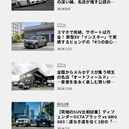
の深い縁。名店が推す公認の安
心と、Cクラスで味わうシルキー
2026 8/6
な走り〈PR〉
コラム
スマホで完結、サポートは万
全！ 新型EV「インスター」で実
感するヒョンデの「4つの安心」
【第1回・ヒョンデ6つの疑問：
2026 7/31
Why? Hyundai?】〈PR〉
コラム
全国からメルセデスが集う埼玉
の名店「オートフィールド」─
─愛車を末永く楽しむ賢い修理
術と、プロがフックス製オイル
2026 7/30
を選ぶ理由〈PR〉
国内試乗
【究極のSUV比較試乗】ディフ
ェンダーOCTAブラック vs AMG
G63：道なき道を征く2台の「対
極的アプローチ」
2026 7/1