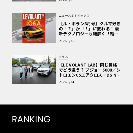
ニュース＆トピックス
【ル・ボラン8月号】クルマ好き
の「？」が「！」に変わる！ 最
新テクノロジーも紐解く「輸入
車Q&A」
2026 6/25
コラム
【LE VOLANT LAB】同じ骨格
でどう違う？ プジョー5008／シ
トロエンC5エアクロス／DS Nº4
読者一気乗りレポート
2026 6/24
RANKING