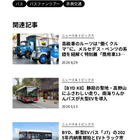
バス
バスファンツアー
奈良交通
関連記事
ニュース＆トピックス
高級車のルーツは“働くクル
マ”に。メルセデス・ベンツの系
譜を紐解く特別展「商用車130
年」がスタート
2026 6/29
ニュース＆トピックス
【BYD K8】静寂の聖地・高野山
にふさわしい走り。南海りんか
んバスが大型EVを導入
2026 5/15
ニュース＆トピックス
BYD、新型EVバス「J7」の202
5年内納車開始とEVトラック市