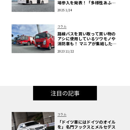
場参入を発表！「多様性あふれ
る商用EV車両の販売を強化」
2025 1/24
コラム
路線バスを買い取って買い物の
アシに使用しているツワモノや
消防車も！ マニアが集結した商
用車ミーティングは楽し
2023 11/22
注目の記事
コラム
「ドイツ車にはドイツのオイル
を」名門フックスとメルセデス