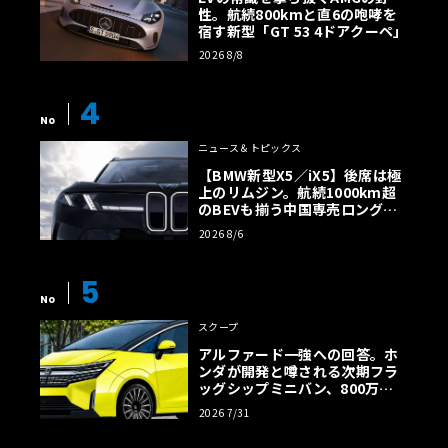
性。航続800kmと直6の咆哮を
宿す新型「GT 53 4ドアクーペ」
2026 8/8
4
No
ニュース＆トピックス
【BMW新型X5／iX5】後席は極
上のリムジン。航続1000km超
のBEVも揃う中国専売ロング仕
様の全貌
2026 8/6
5
No
スクープ
アルファード一強への回答。ホ
ンダが開発と噂される次期フラ
ッグシップミニバン、800万円
超の勝算【予想CG】
2026 7/31