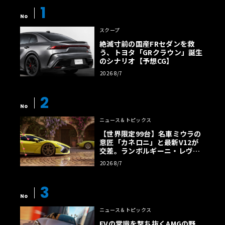
1
No
スクープ
絶滅寸前の国産FRセダンを救
う、トヨタ「GRクラウン」誕生
のシナリオ【予想CG】
2026 8/7
2
No
ニュース＆トピックス
【世界限定99台】名車ミウラの
意匠「カネロニ」と最新V12が
交差。ランボルギーニ・レヴエ
ルトに60周年記念車が登場
2026 8/7
3
No
ニュース＆トピックス
EVの常識を撃ち抜くAMGの野