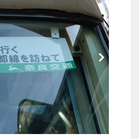
他
ス
トヨタ
日産
スバル
マツダ
ダイハツ
スズキ
他