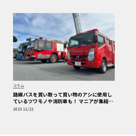
コラム
路線バスを買い取って買い物のアシに使用し
ているツワモノや消防車も！ マニアが集結し
た商用車ミーティングは楽し
2023 11/22