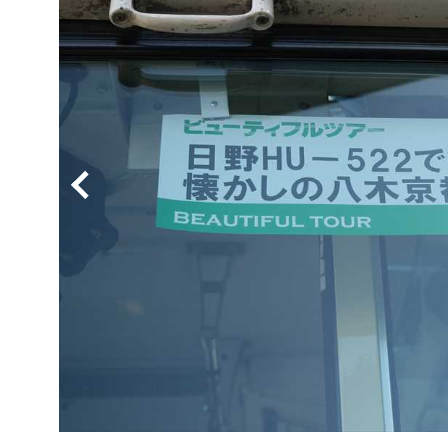
BYD
その
国産車
レクサ
ホンダ
三菱
光岡
その