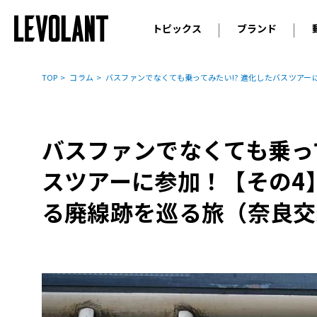
トピックス
ブランド
輸入車
アウデ
ニュース
TOP
コラム
バスファンでなくても乗ってみたい!? 進化したバスツア
スクープ
メルセ
試乗
アルピ
コラム
バスファンでなくても乗って
プジョ
アルフ
スツアーに参加！【その4
ランボ
る廃線跡を巡る旅（奈良交
ベント
ランド
MINI
ボルボ
ジープ