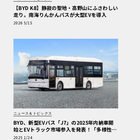
【BYD K8】静寂の聖地・高野山にふさわしい
走り。南海りんかんバスが大型EVを導入
2026 5/15
ニュース＆トピックス
BYD、新型EVバス「J7」の2025年内納車開
始とEVトラック市場参入を発表！「多様性あ
ふれる商用EV車両の販売を強化」
2025 1/24