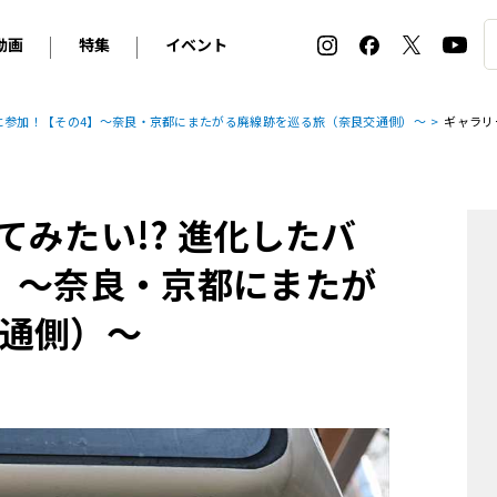
動画
特集
イベント
ィ
BMW
アルピナ
オリジナル動画
2026 サマータイヤ＆ホイール バイヤーズガイド
ル・ボラン カーズ・ミート2026横浜
ーに参加！【その4】～奈良・京都にまたがる廃線跡を巡る旅（奈良交通側）～
ギャラリ
2025-2026 冬 スタッドレス＆ウインタータイヤ バイヤ
SNOW EXPERIENCE in TOGAKUSHI SKI FIE
デス・ベンツ
ポルシェ
フォルクスワーゲン
ホイールカタログ2025-2026冬
EV:LIFE FUTAKO TAMAGAWA 2026
ーヌ
シトロエン
DSオートモビル
ホイールカタログ
EV:LIFE KOBE 2025
みたい!? 進化したバ
ー
ルノー
アバルト
タイヤ特集
ル・ボラン カーズ・ミート2025横浜
ァ・ロメオ
フェラーリ
フィアット
】～奈良・京都にまたが
ルギーニ
マセラティ
アストン・マーティン
通側）～
レー
ケータハム
ジャガー
ローバー
ロータス
マクラーレン
モーガン
ロールス・ロイス
キャデラック
シボレー
テスラ
ヒョンデ