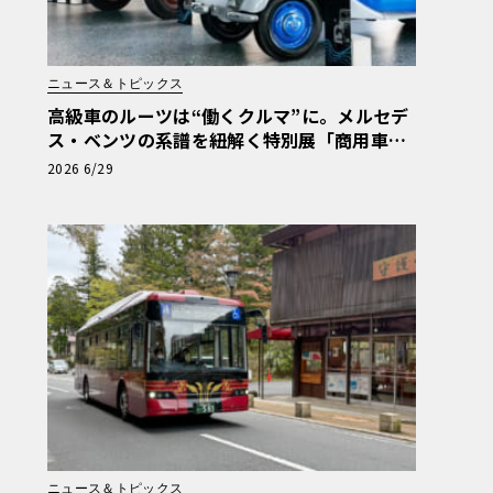
ニュース＆トピックス
高級車のルーツは“働くクルマ”に。メルセデ
ス・ベンツの系譜を紐解く特別展「商用車13
0年」がスタート
2026 6/29
ニュース＆トピックス