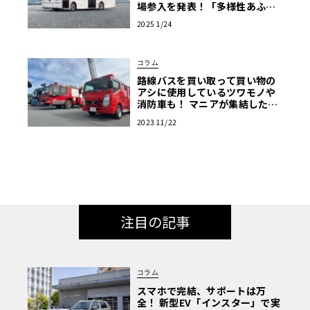
場参入を発表！「多様性あふれ
る商用EV車両の販売を強化」
2025 1/24
コラム
路線バスを買い取って買い物の
アシに使用しているツワモノや
消防車も！ マニアが集結した商
用車ミーティングは楽し
2023 11/22
注目の記事
コラム
スマホで完結、サポートは万
全！ 新型EV「インスター」で実