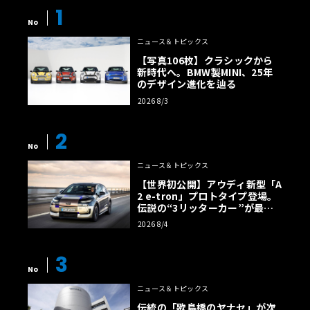
1
No
ニュース＆トピックス
【写真106枚】クラシックから
新時代へ。BMW製MINI、25年
のデザイン進化を辿る
2026 8/3
2
No
ニュース＆トピックス
【世界初公開】アウディ新型「A
2 e-tron」プロトタイプ登場。
伝説の“3リッターカー”が最高
効率エントリーBEVとして復活
2026 8/4
【画像38枚】
3
No
ニュース＆トピックス
伝統の「歌島橋のヤナセ」が次