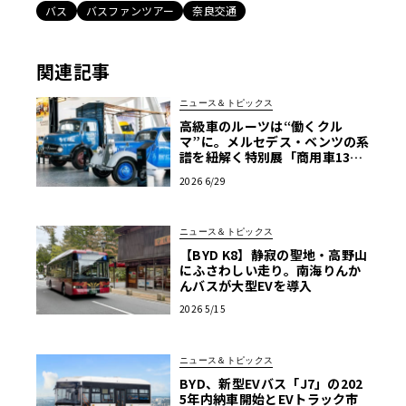
バス
バスファンツアー
奈良交通
関連記事
ニュース＆トピックス
高級車のルーツは“働くクル
マ”に。メルセデス・ベンツの系
譜を紐解く特別展「商用車130
年」がスタート
2026 6/29
ニュース＆トピックス
【BYD K8】静寂の聖地・高野山
にふさわしい走り。南海りんか
んバスが大型EVを導入
2026 5/15
ニュース＆トピックス
BYD、新型EVバス「J7」の202
5年内納車開始とEVトラック市