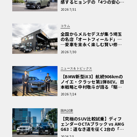
感するヒョンデの「4つの安心」
【第1回・ヒョンデ6つの疑問：
2026 7/31
Why? Hyundai?】〈PR〉
コラム
全国からメルセデスが集う埼玉
の名店「オートフィールド」─
─愛車を末永く楽しむ賢い修理
術と、プロがフックス製オイル
2026 7/30
を選ぶ理由〈PR〉
ニュース＆トピックス
【BMW新型iX3】航続906kmの
ノイエ・クラッセ第1弾BEV。日
本戦略と中村敬斗が語る「駆け
ぬける歓び」
2026 7/24
国内試乗
【究極のSUV比較試乗】ディフ
ェンダーOCTAブラック vs AMG
G63：道なき道を征く2台の「対
極的アプローチ」
2026 7/1