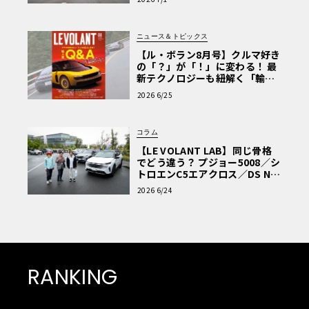
ニュース＆トピックス
【ル・ボラン8月号】クルマ好き
の「？」が「！」に変わる！ 最
新テクノロジーも紐解く「輸入
車Q&A」
2026 6/25
コラム
【LE VOLANT LAB】同じ骨格
でどう違う？ プジョー5008／シ
トロエンC5エアクロス／DS Nº4
読者一気乗りレポート
2026 6/24
RANKING