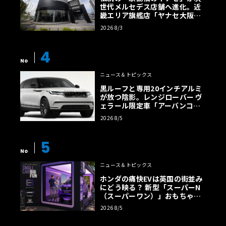
世代メルセデス店舗へ進化。近
畿エリア旗艦店「ヤナセ大阪支
店」がリニューアル
2026 8/3
4
No
ニュース＆トピックス
黒ルーフと専用20インチアルミ
が放つ陰影。レンジローバー ヴ
ェラール限定車「アーバンコン
トラスト・エディション」登場
2026 8/5
5
No
ニュース＆トピックス
ホンダの痛快EVは英国の街並み
にどう映る？ 新型「スーパーN
（スーパーワン）」おもちゃ箱
ツアーの全貌
2026 8/5