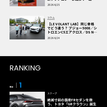
車Q&A」
2026 6/25
コラム
【LE VOLANT LAB】同じ骨格
でどう違う？ プジョー5008／シ
トロエンC5エアクロス／DS Nº4
読者一気乗りレポート
2026 6/24
RANKING
1
No
スクープ
絶滅寸前の国産FRセダンを救
う、トヨタ「GRクラウン」誕生