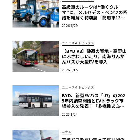
高級車のルーツは“働くクル
マ”に。メルセデス・ベンツの系
譜を紐解く特別展「商用車130
年」がスタート
2026 6/29
ニュース＆トピックス
【BYD K8】静寂の聖地・高野山
にふさわしい走り。南海りんか
んバスが大型EVを導入
2026 5/15
ニュース＆トピックス
BYD、新型EVバス「J7」の202
5年内納車開始とEVトラック市
場参入を発表！「多様性あふれ
る商用EV車両の販売を強化」
2025 1/24
コラム
路線バスを買い取って買い物の