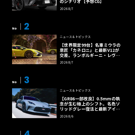
のシナリオ【予想CG】
2026 8/7
2
No
ニュース＆トピックス
【世界限定99台】名車ミウラの
意匠「カネロニ」と最新V12が
交差。ランボルギーニ・レヴエ
ルトに60周年記念車が登場
2026 8/7
3
No
ニュース＆トピックス
【GR86一部改良】0.5mmの執
念が生む極上のシフト。名色ソ
リッドグレー復活と最新アイサ
イトでFRの極みへ
2026 8/6
4