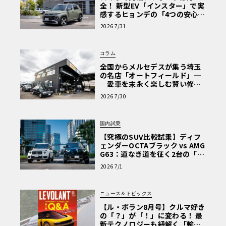
全！ 新型EV「インスター」で実
感するヒョンデの「4つの安心」
【第1回・ヒョンデ6つの疑問：
2026 7/31
Why? Hyundai?】〈PR〉
コラム
全国からメルセデスが集う埼玉
の名店「オートフィールド」─
─愛車を末永く楽しむ賢い修理
術と、プロがフックス製オイル
2026 7/30
を選ぶ理由〈PR〉
国内試乗
【究極のSUV比較試乗】ディフ
ェンダーOCTAブラック vs AMG
G63：道なき道を征く2台の「対
極的アプローチ」
2026 7/1
ニュース＆トピックス
【ル・ボラン8月号】クルマ好き
の「？」が「！」に変わる！ 最
新テクノロジーも紐解く「輸入