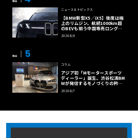
No
ニュース＆トピックス
【BMW新型X5／iX5】後席は極
上のリムジン。航続1000km超
のBEVも揃う中国専売ロング仕
様の全貌
2026 8/6
5
No
コラム
アジア初「Mモータースポーツ
ディーラー」誕生。渋谷松濤BM
Wが発信するモノづくりの矜持
【木下隆之コラム】
2026 8/7