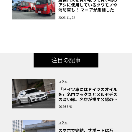
アシに使用しているツワモノや
消防車も！ マニアが集結した商
用車ミーティングは楽し
2023 11/22
注目の記事
コラム
「ドイツ車にはドイツのオイル
を」名門フックスとメルセデス
の深い縁。名店が推す公認の安
心と、Cクラスで味わうシルキー
2026 8/6
な走り〈PR〉
コラム
スマホで完結、サポートは万