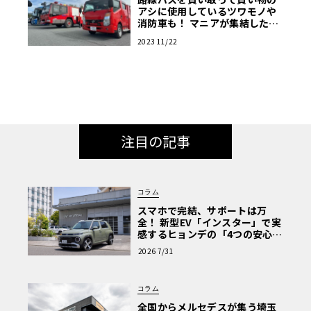
アシに使用しているツワモノや
消防車も！ マニアが集結した商
用車ミーティングは楽し
2023 11/22
注目の記事
コラム
スマホで完結、サポートは万
全！ 新型EV「インスター」で実
感するヒョンデの「4つの安心」
【第1回・ヒョンデ6つの疑問：
2026 7/31
Why? Hyundai?】〈PR〉
コラム
全国からメルセデスが集う埼玉