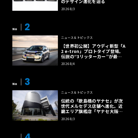
のデザイン進化を辿る
2026 8/3
2
No
ニュース＆トピックス
【世界初公開】アウディ新型「A
2 e-tron」プロトタイプ登場。
伝説の“3リッターカー”が最高
効率エントリーBEVとして復活
2026 8/4
【画像38枚】
3
No
ニュース＆トピックス
伝統の「歌島橋のヤナセ」が次
世代メルセデス店舗へ進化。近
畿エリア旗艦店「ヤナセ大阪支
店」がリニューアル
2026 8/3
4