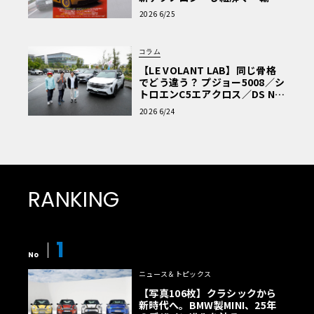
車Q&A」
2026 6/25
コラム
【LE VOLANT LAB】同じ骨格
でどう違う？ プジョー5008／シ
トロエンC5エアクロス／DS Nº4
読者一気乗りレポート
2026 6/24
RANKING
1
No
ニュース＆トピックス
【写真106枚】クラシックから
新時代へ。BMW製MINI、25年