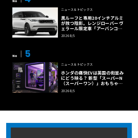
No
ニュース＆トピックス
黒ルーフと専用20インチアルミ
が放つ陰影。レンジローバー ヴ
ェラール限定車「アーバンコン
トラスト・エディション」登場
2026 8/5
5
No
ニュース＆トピックス
ホンダの痛快EVは英国の街並み
にどう映る？ 新型「スーパーN
（スーパーワン）」おもちゃ箱
ツアーの全貌
2026 8/5