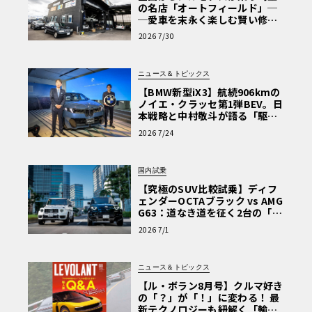
の名店「オートフィールド」─
─愛車を末永く楽しむ賢い修理
術と、プロがフックス製オイル
2026 7/30
を選ぶ理由〈PR〉
ニュース＆トピックス
【BMW新型iX3】航続906kmの
ノイエ・クラッセ第1弾BEV。日
本戦略と中村敬斗が語る「駆け
ぬける歓び」
2026 7/24
国内試乗
【究極のSUV比較試乗】ディフ
ェンダーOCTAブラック vs AMG
G63：道なき道を征く2台の「対
極的アプローチ」
2026 7/1
ニュース＆トピックス
【ル・ボラン8月号】クルマ好き
の「？」が「！」に変わる！ 最
新テクノロジーも紐解く「輸入