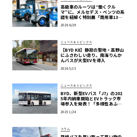
高級車のルーツは“働くクル
マ”に。メルセデス・ベンツの系
譜を紐解く特別展「商用車130
年」がスタート
2026 6/29
ニュース＆トピックス
【BYD K8】静寂の聖地・高野山
にふさわしい走り。南海りんか
んバスが大型EVを導入
2026 5/15
ニュース＆トピックス
BYD、新型EVバス「J7」の202
5年内納車開始とEVトラック市
場参入を発表！「多様性あふれ
る商用EV車両の販売を強化」
2025 1/24
コラム
路線バスを買い取って買い物の