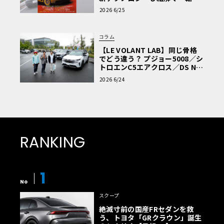
車Q&A」
2026 6/25
コラム
【LE VOLANT LAB】同じ骨格
でどう違う？ プジョー5008／シ
トロエンC5エアクロス／DS Nº4
読者一気乗りレポート
2026 6/24
RANKING
1
No
スクープ
絶滅寸前の国産FRセダンを救
う、トヨタ「GRクラウン」誕生