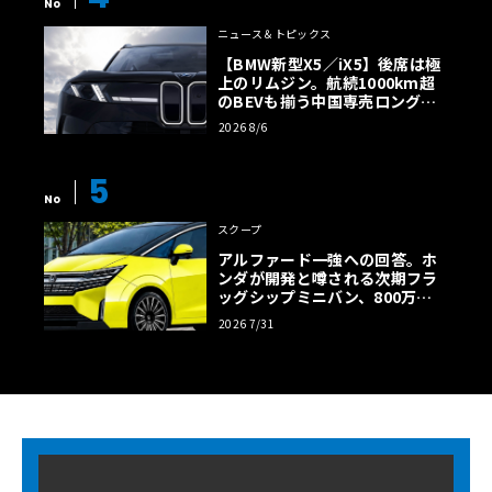
No
ニュース＆トピックス
【BMW新型X5／iX5】後席は極
上のリムジン。航続1000km超
のBEVも揃う中国専売ロング仕
様の全貌
2026 8/6
5
No
スクープ
アルファード一強への回答。ホ
ンダが開発と噂される次期フラ
ッグシップミニバン、800万円
超の勝算【予想CG】
2026 7/31