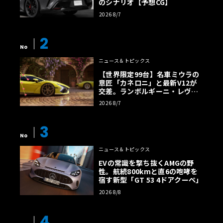
のシナリオ【予想CG】
2026 8/7
2
No
ニュース＆トピックス
【世界限定99台】名車ミウラの
意匠「カネロニ」と最新V12が
交差。ランボルギーニ・レヴエ
ルトに60周年記念車が登場
2026 8/7
3
No
ニュース＆トピックス
EVの常識を撃ち抜くAMGの野
性。航続800kmと直6の咆哮を
宿す新型「GT 53 4ドアクーペ」
2026 8/8
4