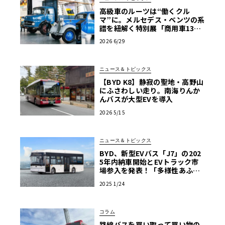
高級車のルーツは“働くクル
マ”に。メルセデス・ベンツの系
譜を紐解く特別展「商用車130
年」がスタート
2026 6/29
ニュース＆トピックス
【BYD K8】静寂の聖地・高野山
にふさわしい走り。南海りんか
んバスが大型EVを導入
2026 5/15
ニュース＆トピックス
BYD、新型EVバス「J7」の202
5年内納車開始とEVトラック市
場参入を発表！「多様性あふれ
る商用EV車両の販売を強化」
2025 1/24
コラム
路線バスを買い取って買い物の