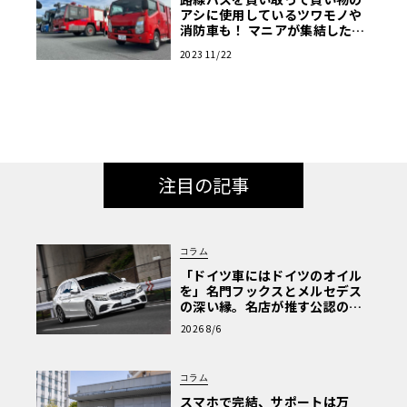
アシに使用しているツワモノや
消防車も！ マニアが集結した商
用車ミーティングは楽し
2023 11/22
注目の記事
コラム
「ドイツ車にはドイツのオイル
を」名門フックスとメルセデス
の深い縁。名店が推す公認の安
心と、Cクラスで味わうシルキー
2026 8/6
な走り〈PR〉
コラム
スマホで完結、サポートは万