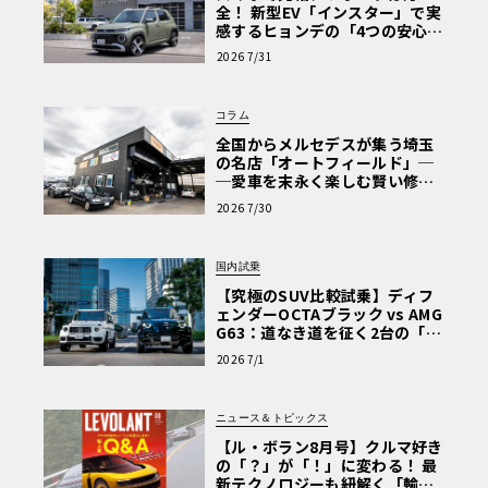
全！ 新型EV「インスター」で実
感するヒョンデの「4つの安心」
【第1回・ヒョンデ6つの疑問：
2026 7/31
Why? Hyundai?】〈PR〉
コラム
全国からメルセデスが集う埼玉
の名店「オートフィールド」─
─愛車を末永く楽しむ賢い修理
術と、プロがフックス製オイル
2026 7/30
を選ぶ理由〈PR〉
国内試乗
【究極のSUV比較試乗】ディフ
ェンダーOCTAブラック vs AMG
G63：道なき道を征く2台の「対
極的アプローチ」
2026 7/1
ニュース＆トピックス
【ル・ボラン8月号】クルマ好き
の「？」が「！」に変わる！ 最
新テクノロジーも紐解く「輸入