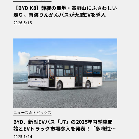
【BYD K8】静寂の聖地・高野山にふさわしい
走り。南海りんかんバスが大型EVを導入
2026 5/15
ニュース＆トピックス
BYD、新型EVバス「J7」の2025年内納車開
始とEVトラック市場参入を発表！「多様性あ
ふれる商用EV車両の販売を強化」
2025 1/24