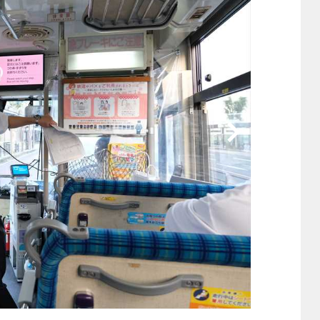
他
ス
トヨタ
日産
スバル
マツダ
ダイハツ
スズキ
他