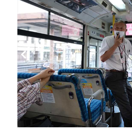
BYD
その
国産車
レクサ
ホンダ
三菱
光岡
その