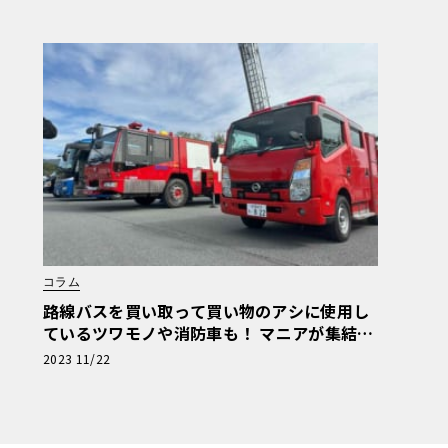
コラム
路線バスを買い取って買い物のアシに使用し
ているツワモノや消防車も！ マニアが集結し
た商用車ミーティングは楽し
2023 11/22