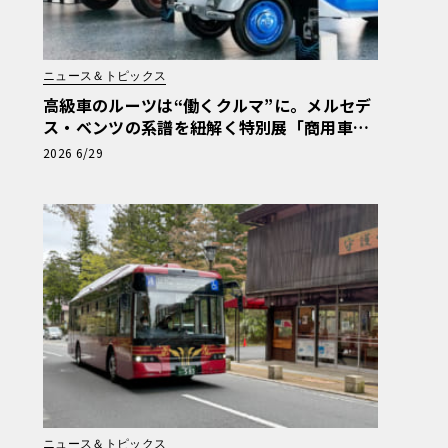
ニュース＆トピックス
高級車のルーツは“働くクルマ”に。メルセデ
ス・ベンツの系譜を紐解く特別展「商用車13
0年」がスタート
2026 6/29
ニュース＆トピックス