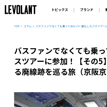
トピックス
ブランド
輸入車
アウデ
ニュース
TOP
コラム
バスファンでなくても乗ってみたい!? 進化したバスツア
スクープ
メルセ
試乗
アルピ
コラム
バスファンでなくても乗って
プジョ
アルフ
スツアーに参加！【その5
ランボ
る廃線跡を巡る旅（京阪京
ベント
ランド
MINI
ボルボ
ジープ