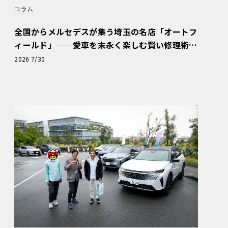
コラム
全国からメルセデスが集う埼玉の名店「オートフ
ィールド」──愛車を末永く楽しむ賢い修理術
と、プロがフックス製オイルを選ぶ理由〈PR〉
2026 7/30