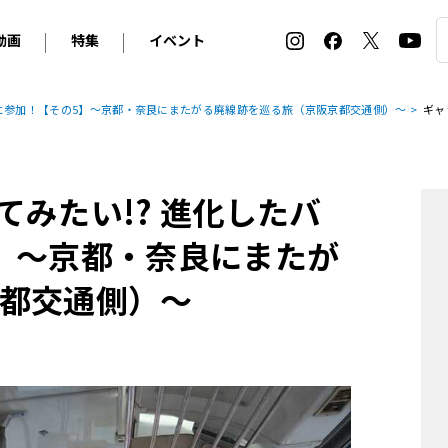
動画
特集
イベント
ィ
BMW
アルピナ
オリジナル動画
2026 サマータイヤ＆ホイール バイヤーズガイド
ル・ボラン カーズ・ミート2026横浜
ーに参加！【その5】～京都・奈良にまたがる廃線跡を巡る旅（京阪京都交通側）～
ギャ
2025-2026 冬 スタッドレス＆ウインタータイヤ バイヤ
SNOW EXPERIENCE in TOGAKUSHI SKI FIE
デス・ベンツ
ポルシェ
フォルクスワーゲン
ホイールカタログ2025-2026冬
EV:LIFE FUTAKO TAMAGAWA 2026
ーヌ
シトロエン
DSオートモビル
ホイールカタログ
EV:LIFE KOBE 2025
みたい!? 進化したバ
ー
ルノー
アバルト
タイヤ特集
ル・ボラン カーズ・ミート2025横浜
ァ・ロメオ
フェラーリ
フィアット
】～京都・奈良にまたが
ルギーニ
マセラティ
アストン・マーティン
都交通側）～
レー
ケータハム
ジャガー
ローバー
ロータス
マクラーレン
モーガン
ロールス・ロイス
キャデラック
シボレー
テスラ
ヒョンデ