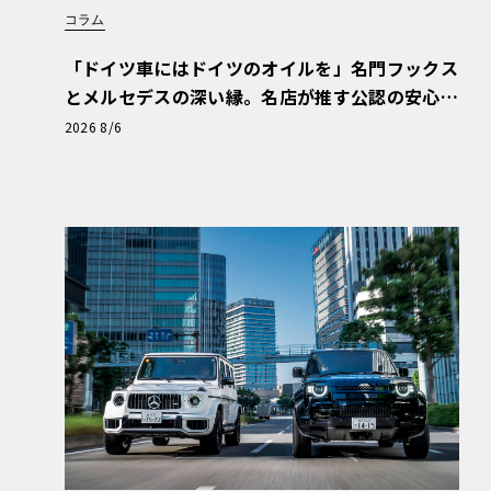
コラム
「ドイツ車にはドイツのオイルを」名門フックス
とメルセデスの深い縁。名店が推す公認の安心
と、Cクラスで味わうシルキーな走り〈PR〉
2026 8/6