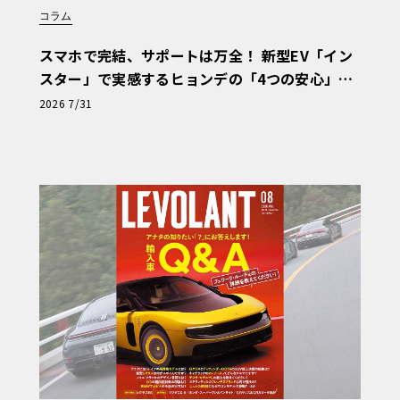
コラム
スマホで完結、サポートは万全！ 新型EV「イン
スター」で実感するヒョンデの「4つの安心」
【第1回・ヒョンデ6つの疑問：Why? Hyunda
2026 7/31
i?】〈PR〉