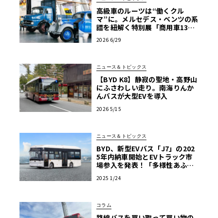
高級車のルーツは“働くクル
マ”に。メルセデス・ベンツの系
譜を紐解く特別展「商用車130
年」がスタート
2026 6/29
ニュース＆トピックス
【BYD K8】静寂の聖地・高野山
にふさわしい走り。南海りんか
んバスが大型EVを導入
2026 5/15
ニュース＆トピックス
BYD、新型EVバス「J7」の202
5年内納車開始とEVトラック市
場参入を発表！「多様性あふれ
る商用EV車両の販売を強化」
2025 1/24
コラム
路線バスを買い取って買い物の