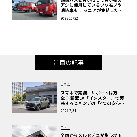
アシに使用しているツワモノや
消防車も！ マニアが集結した商
用車ミーティングは楽し
2023 11/22
注目の記事
コラム
スマホで完結、サポートは万
全！ 新型EV「インスター」で実
感するヒョンデの「4つの安心」
【第1回・ヒョンデ6つの疑問：
2026 7/31
Why? Hyundai?】〈PR〉
コラム
全国からメルセデスが集う埼玉