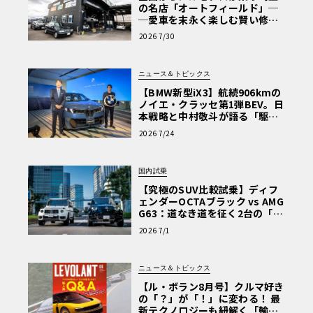
の名店「オートフィールド」─
─愛車を末永く楽しむ賢い修理
術と、プロがフックス製オイル
2026 7/30
を選ぶ理由〈PR〉
ニュース＆トピックス
【BMW新型iX3】航続906kmの
ノイエ・クラッセ第1弾BEV。日
本戦略と中村敬斗が語る「駆け
ぬける歓び」
2026 7/24
国内試乗
【究極のSUV比較試乗】ディフ
ェンダーOCTAブラック vs AMG
G63：道なき道を征く2台の「対
極的アプローチ」
2026 7/1
ニュース＆トピックス
【ル・ボラン8月号】クルマ好き
の「？」が「！」に変わる！ 最
新テクノロジーも紐解く「輸入