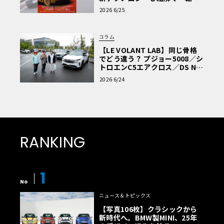
車Q&A」
2026 6/25
コラム
【LE VOLANT LAB】同じ骨格
でどう違う？ プジョー5008／シ
トロエンC5エアクロス／DS Nº4
読者一気乗りレポート
2026 6/24
RANKING
1
No
ニュース＆トピックス
【写真106枚】クラシックから
新時代へ。BMW製MINI、25年