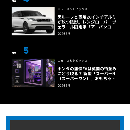
No
ニュース＆トピックス
黒ルーフと専用20インチアルミ
が放つ陰影。レンジローバー ヴ
ェラール限定車「アーバンコン
トラスト・エディション」登場
2026 8/5
5
No
ニュース＆トピックス
ホンダの痛快EVは英国の街並み
にどう映る？ 新型「スーパーN
（スーパーワン）」おもちゃ箱
ツアーの全貌
2026 8/5