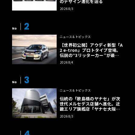
のデザイン進化を辿る
2026 8/3
2
No
ニュース＆トピックス
【世界初公開】アウディ新型「A
2 e-tron」プロトタイプ登場。
伝説の“3リッターカー”が最高
効率エントリーBEVとして復活
2026 8/4
【画像38枚】
3
No
ニュース＆トピックス
伝統の「歌島橋のヤナセ」が次
世代メルセデス店舗へ進化。近
畿エリア旗艦店「ヤナセ大阪支
店」がリニューアル
2026 8/3
4