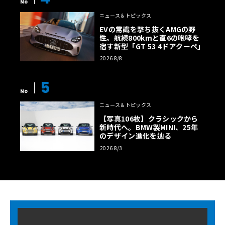
No
ニュース＆トピックス
EVの常識を撃ち抜くAMGの野
性。航続800kmと直6の咆哮を
宿す新型「GT 53 4ドアクーペ」
2026 8/8
5
No
ニュース＆トピックス
【写真106枚】クラシックから
新時代へ。BMW製MINI、25年
のデザイン進化を辿る
2026 8/3