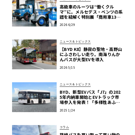
高級車のルーツは“働くクル
マ”に。メルセデス・ベンツの系
譜を紐解く特別展「商用車130
年」がスタート
2026 6/29
ニュース＆トピックス
【BYD K8】静寂の聖地・高野山
にふさわしい走り。南海りんか
んバスが大型EVを導入
2026 5/15
ニュース＆トピックス
BYD、新型EVバス「J7」の202
5年内納車開始とEVトラック市
場参入を発表！「多様性あふれ
る商用EV車両の販売を強化」
2025 1/24
コラム
路線バスを買い取って買い物の