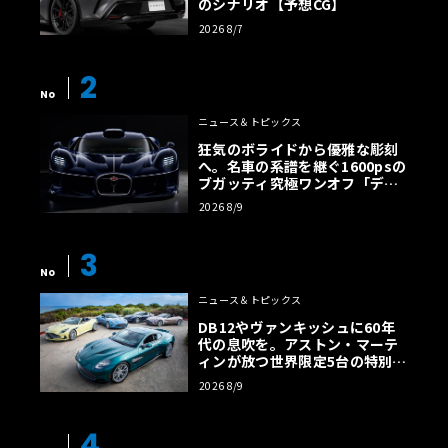
のシナリオ【予想CG】
2026 8/7
2
No
ニュース＆トピックス
狂気のボライドから優雅な彫刻
へ。名車の系譜を継ぐ1600psの
ブガッティ究極ワンオフ「デス
トリエ」
2026 8/9
3
No
ニュース＆トピックス
DB12やヴァンキッシュに60年
代の息吹を。アストン・マーテ
ィンが放つ世界限定5台の特別コ
レクション
2026 8/9
4