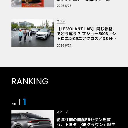
車Q&A」
2026 6/25
コラム
【LE VOLANT LAB】同じ骨格
でどう違う？ プジョー5008／シ
トロエンC5エアクロス／DS Nº4
読者一気乗りレポート
2026 6/24
RANKING
1
No
スクープ
絶滅寸前の国産FRセダンを救
う、トヨタ「GRクラウン」誕生