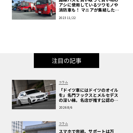
アシに使用しているツワモノや
消防車も！ マニアが集結した商
用車ミーティングは楽し
2023 11/22
注目の記事
コラム
「ドイツ車にはドイツのオイル
を」名門フックスとメルセデス
の深い縁。名店が推す公認の安
心と、Cクラスで味わうシルキー
2026 8/6
な走り〈PR〉
コラム
スマホで完結、サポートは万