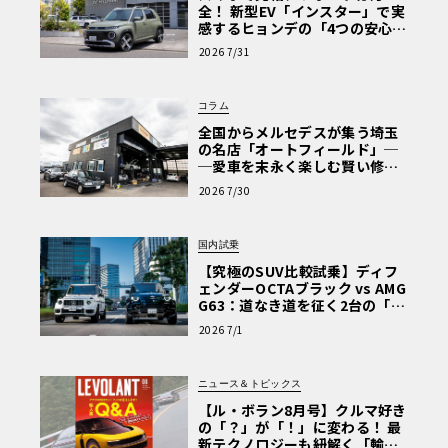
全！ 新型EV「インスター」で実
感するヒョンデの「4つの安心」
【第1回・ヒョンデ6つの疑問：
2026 7/31
Why? Hyundai?】〈PR〉
コラム
全国からメルセデスが集う埼玉
の名店「オートフィールド」─
─愛車を末永く楽しむ賢い修理
術と、プロがフックス製オイル
2026 7/30
を選ぶ理由〈PR〉
国内試乗
【究極のSUV比較試乗】ディフ
ェンダーOCTAブラック vs AMG
G63：道なき道を征く2台の「対
極的アプローチ」
2026 7/1
ニュース＆トピックス
【ル・ボラン8月号】クルマ好き
の「？」が「！」に変わる！ 最
新テクノロジーも紐解く「輸入