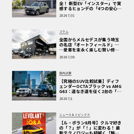
全！ 新型EV「インスター」で実
感するヒョンデの「4つの安心」
【第1回・ヒョンデ6つの疑問：
2026 7/31
Why? Hyundai?】〈PR〉
コラム
全国からメルセデスが集う埼玉
の名店「オートフィールド」─
─愛車を末永く楽しむ賢い修理
術と、プロがフックス製オイル
2026 7/30
を選ぶ理由〈PR〉
国内試乗
【究極のSUV比較試乗】ディフ
ェンダーOCTAブラック vs AMG
G63：道なき道を征く2台の「対
極的アプローチ」
2026 7/1
ニュース＆トピックス
【ル・ボラン8月号】クルマ好き
の「？」が「！」に変わる！ 最
新テクノロジーも紐解く「輸入