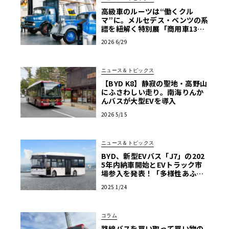
高級車のルーツは“働くクル
マ”に。メルセデス・ベンツの系
譜を紐解く特別展「商用車130
年」がスタート
2026 6/29
ニュース＆トピックス
【BYD K8】静寂の聖地・高野山
にふさわしい走り。南海りんか
んバスが大型EVを導入
2026 5/15
ニュース＆トピックス
BYD、新型EVバス「J7」の202
5年内納車開始とEVトラック市
場参入を発表！「多様性あふれ
る商用EV車両の販売を強化」
2025 1/24
コラム
路線バスを買い取って買い物の