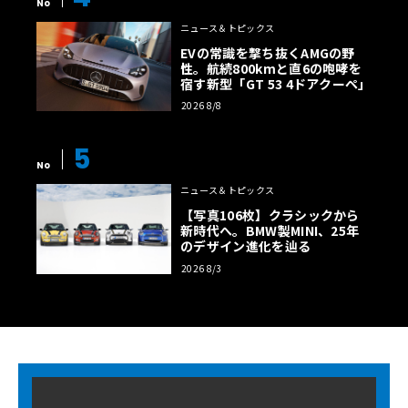
No
ニュース＆トピックス
EVの常識を撃ち抜くAMGの野
性。航続800kmと直6の咆哮を
宿す新型「GT 53 4ドアクーペ」
2026 8/8
5
No
ニュース＆トピックス
【写真106枚】クラシックから
新時代へ。BMW製MINI、25年
のデザイン進化を辿る
2026 8/3