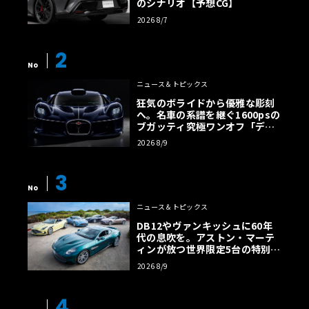
のシナリオ【予想CG】
2026 8/7
2
No
ニュース＆トピックス
狂気のボライドから優雅な彫刻
へ。名車の系譜を継ぐ1600psの
ブガッティ究極ワンオフ「デス
トリエ」
2026 8/9
3
No
ニュース＆トピックス
DB12やヴァンキッシュに60年
代の息吹を。アストン・マーテ
ィンが放つ世界限定5台の特別コ
レクション
2026 8/9
4