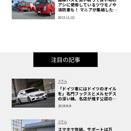
アシに使用しているツワモノや
消防車も！ マニアが集結した商
用車ミーティングは楽し
2023 11/22
注目の記事
コラム
「ドイツ車にはドイツのオイル
を」名門フックスとメルセデス
の深い縁。名店が推す公認の安
心と、Cクラスで味わうシルキー
2026 8/6
な走り〈PR〉
コラム
スマホで完結、サポートは万