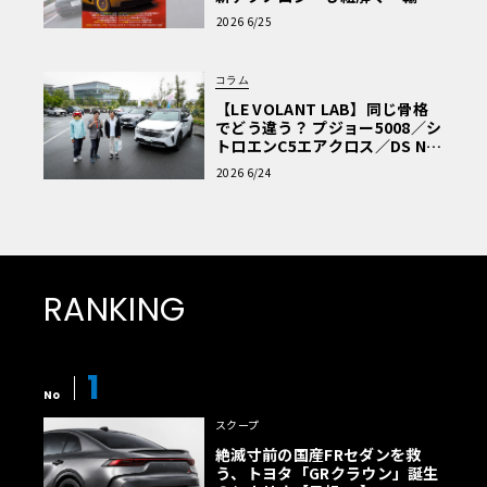
車Q&A」
2026 6/25
コラム
【LE VOLANT LAB】同じ骨格
でどう違う？ プジョー5008／シ
トロエンC5エアクロス／DS Nº4
読者一気乗りレポート
2026 6/24
RANKING
1
No
スクープ
絶滅寸前の国産FRセダンを救
う、トヨタ「GRクラウン」誕生