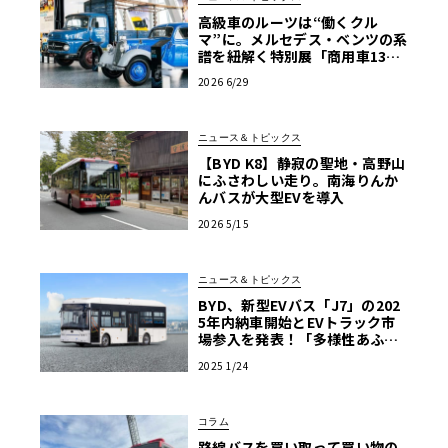
高級車のルーツは“働くクル
マ”に。メルセデス・ベンツの系
譜を紐解く特別展「商用車130
年」がスタート
2026 6/29
ニュース＆トピックス
【BYD K8】静寂の聖地・高野山
にふさわしい走り。南海りんか
んバスが大型EVを導入
2026 5/15
ニュース＆トピックス
BYD、新型EVバス「J7」の202
5年内納車開始とEVトラック市
場参入を発表！「多様性あふれ
る商用EV車両の販売を強化」
2025 1/24
コラム
路線バスを買い取って買い物の