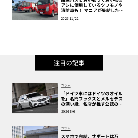
アシに使用しているツワモノや
消防車も！ マニアが集結した商
用車ミーティングは楽し
2023 11/22
注目の記事
コラム
「ドイツ車にはドイツのオイル
を」名門フックスとメルセデス
の深い縁。名店が推す公認の安
心と、Cクラスで味わうシルキー
2026 8/6
な走り〈PR〉
コラム
スマホで完結、サポートは万