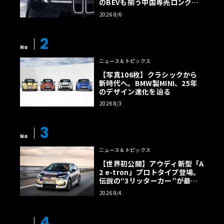
のBEVも揃う中国専売ロング仕
様の全貌
2026 8/6
2
No
ニュース＆トピックス
【写真106枚】クラシックから
新時代へ。BMW製MINI、25年
のデザイン進化を辿る
2026 8/3
3
No
ニュース＆トピックス
【世界初公開】アウディ新型「A
2 e-tron」プロトタイプ登場。
伝説の“3リッターカー”が最高
効率エントリーBEVとして復活
2026 8/4
【画像38枚】
4