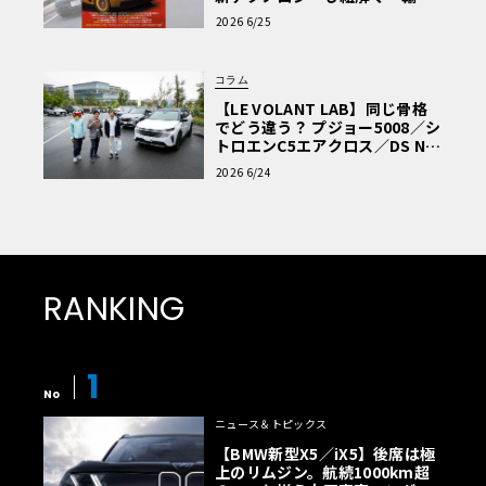
車Q&A」
2026 6/25
コラム
【LE VOLANT LAB】同じ骨格
でどう違う？ プジョー5008／シ
トロエンC5エアクロス／DS Nº4
読者一気乗りレポート
2026 6/24
RANKING
1
No
ニュース＆トピックス
【BMW新型X5／iX5】後席は極
上のリムジン。航続1000km超