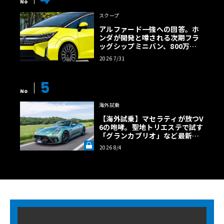
No
スクープ
アルファード一強への回答。ホ
ンダが開発と噂される次期フラ
ッグシップミニバン、800万円
超の勝算【予想CG】
2026 7/31
5
No
海外試乗
【海外試乗】マセラティが放つV
6の咆哮。聖地トリエステで試す
「グランカブリオ」など最新ト
ロフェオ3台の官能評価《LE VO
2026 8/4
LANT LAB》