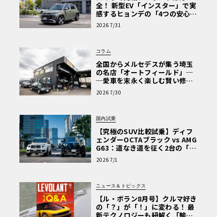
全！ 新型EV「インスター」で実
感するヒョンデの「4つの安心」
【第1回・ヒョンデ6つの疑問：
2026 7/31
Why? Hyundai?】〈PR〉
コラム
全国からメルセデスが集う埼玉
の名店「オートフィールド」─
─愛車を末永く楽しむ賢い修理
術と、プロがフックス製オイル
2026 7/30
を選ぶ理由〈PR〉
国内試乗
【究極のSUV比較試乗】ディフ
ェンダーOCTAブラック vs AMG
G63：道なき道を征く2台の「対
極的アプローチ」
2026 7/1
ニュース＆トピックス
【ル・ボラン8月号】クルマ好き
の「？」が「！」に変わる！ 最
新テクノロジーも紐解く「輸入