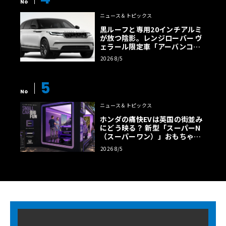
No
ニュース＆トピックス
黒ルーフと専用20インチアルミ
が放つ陰影。レンジローバー ヴ
ェラール限定車「アーバンコン
トラスト・エディション」登場
2026 8/5
5
No
ニュース＆トピックス
ホンダの痛快EVは英国の街並み
にどう映る？ 新型「スーパーN
（スーパーワン）」おもちゃ箱
ツアーの全貌
2026 8/5