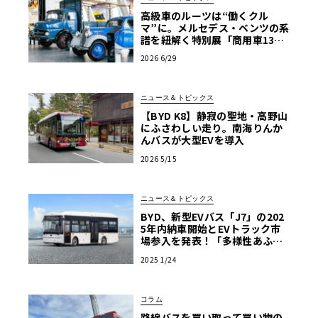
高級車のルーツは“働くクル
マ”に。メルセデス・ベンツの系
譜を紐解く特別展「商用車130
年」がスタート
2026 6/29
ニュース＆トピックス
【BYD K8】静寂の聖地・高野山
にふさわしい走り。南海りんか
んバスが大型EVを導入
2026 5/15
ニュース＆トピックス
BYD、新型EVバス「J7」の202
5年内納車開始とEVトラック市
場参入を発表！「多様性あふれ
る商用EV車両の販売を強化」
2025 1/24
コラム
路線バスを買い取って買い物の