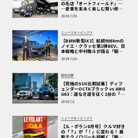
の名店「オートフィールド」─
─愛車を末永く楽しむ賢い修理
術と、プロがフックス製オイル
2026 7/30
を選ぶ理由〈PR〉
ニュース＆トピックス
【BMW新型iX3】航続906kmの
ノイエ・クラッセ第1弾BEV。日
本戦略と中村敬斗が語る「駆け
ぬける歓び」
2026 7/24
国内試乗
【究極のSUV比較試乗】ディフ
ェンダーOCTAブラック vs AMG
G63：道なき道を征く2台の「対
極的アプローチ」
2026 7/1
ニュース＆トピックス
【ル・ボラン8月号】クルマ好き
の「？」が「！」に変わる！ 最
新テクノロジーも紐解く「輸入