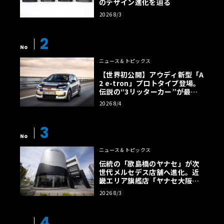
のデザイン進化を辿る
2026 8/3
2
No
ニュース＆トピックス
【世界初公開】アウディ新型「A
2 e-tron」プロトタイプ登場。
伝説の“3リッターカー”が最高
効率エントリーBEVとして復活
2026 8/4
【画像38枚】
3
No
ニュース＆トピックス
伝統の「歌島橋のヤナセ」が次
世代メルセデス店舗へ進化。近
畿エリア旗艦店「ヤナセ大阪支
店」がリニューアル
2026 8/3
4