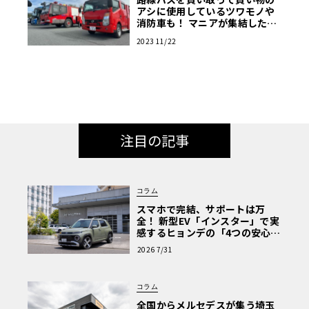
アシに使用しているツワモノや
消防車も！ マニアが集結した商
用車ミーティングは楽し
2023 11/22
注目の記事
コラム
スマホで完結、サポートは万
全！ 新型EV「インスター」で実
感するヒョンデの「4つの安心」
【第1回・ヒョンデ6つの疑問：
2026 7/31
Why? Hyundai?】〈PR〉
コラム
全国からメルセデスが集う埼玉