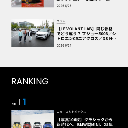
車Q&A」
2026 6/25
コラム
【LE VOLANT LAB】同じ骨格
でどう違う？ プジョー5008／シ
トロエンC5エアクロス／DS Nº4
読者一気乗りレポート
2026 6/24
RANKING
1
No
ニュース＆トピックス
【写真106枚】クラシックから
新時代へ。BMW製MINI、25年