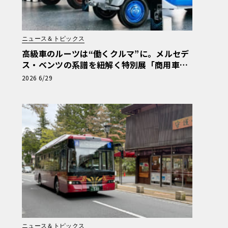
ニュース＆トピックス
高級車のルーツは“働くクルマ”に。メルセデ
ス・ベンツの系譜を紐解く特別展「商用車13
0年」がスタート
2026 6/29
ニュース＆トピックス