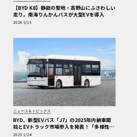
【BYD K8】静寂の聖地・高野山にふさわしい
走り。南海りんかんバスが大型EVを導入
2026 5/15
ニュース＆トピックス
BYD、新型EVバス「J7」の2025年内納車開
始とEVトラック市場参入を発表！「多様性あ
ふれる商用EV車両の販売を強化」
2025 1/24