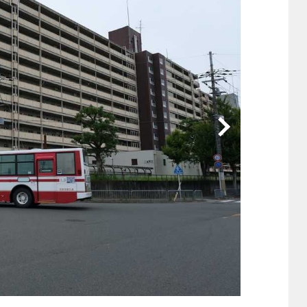
他
ス
トヨタ
日産
スバル
マツダ
ダイハツ
スズキ
他