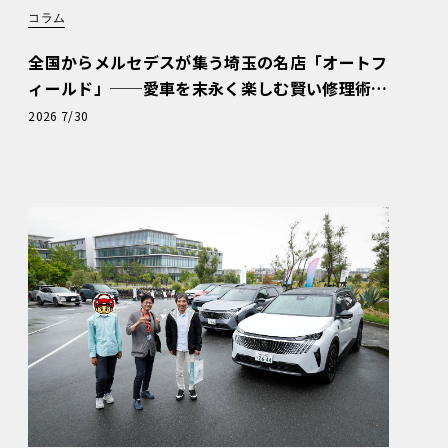
コラム
全国からメルセデスが集う埼玉の名店「オートフ
ィールド」──愛車を末永く楽しむ賢い修理術
と、プロがフックス製オイルを選ぶ理由〈PR〉
2026 7/30