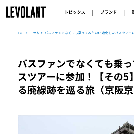
トピックス
ブランド
輸入車
アウデ
ニュース
TOP
コラム
バスファンでなくても乗ってみたい!? 進化したバスツア
スクープ
メルセ
試乗
アルピ
コラム
バスファンでなくても乗って
プジョ
アルフ
スツアーに参加！【その5
ランボ
る廃線跡を巡る旅（京阪京
ベント
ランド
MINI
ボルボ
ジープ