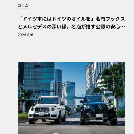
コラム
「ドイツ車にはドイツのオイルを」名門フックス
とメルセデスの深い縁。名店が推す公認の安心
と、Cクラスで味わうシルキーな走り〈PR〉
2026 8/6