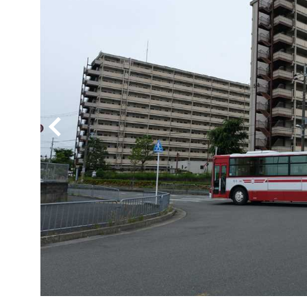
BYD
その
国産車
レクサ
ホンダ
三菱
光岡
その