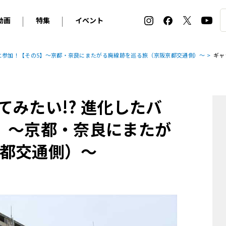
動画
特集
イベント
ィ
BMW
アルピナ
オリジナル動画
2026 サマータイヤ＆ホイール バイヤーズガイド
ル・ボラン カーズ・ミート2026横浜
ーに参加！【その5】～京都・奈良にまたがる廃線跡を巡る旅（京阪京都交通側）～
ギャ
2025-2026 冬 スタッドレス＆ウインタータイヤ バイヤ
SNOW EXPERIENCE in TOGAKUSHI SKI FIE
デス・ベンツ
ポルシェ
フォルクスワーゲン
ホイールカタログ2025-2026冬
EV:LIFE FUTAKO TAMAGAWA 2026
ーヌ
シトロエン
DSオートモビル
ホイールカタログ
EV:LIFE KOBE 2025
みたい!? 進化したバ
ー
ルノー
アバルト
タイヤ特集
ル・ボラン カーズ・ミート2025横浜
ァ・ロメオ
フェラーリ
フィアット
】～京都・奈良にまたが
ルギーニ
マセラティ
アストン・マーティン
都交通側）～
レー
ケータハム
ジャガー
ローバー
ロータス
マクラーレン
モーガン
ロールス・ロイス
キャデラック
シボレー
テスラ
ヒョンデ