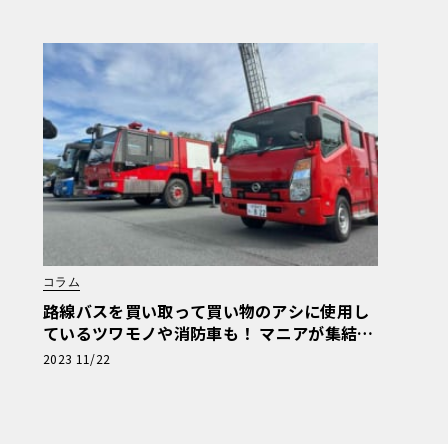
コラム
路線バスを買い取って買い物のアシに使用し
ているツワモノや消防車も！ マニアが集結し
た商用車ミーティングは楽し
2023 11/22