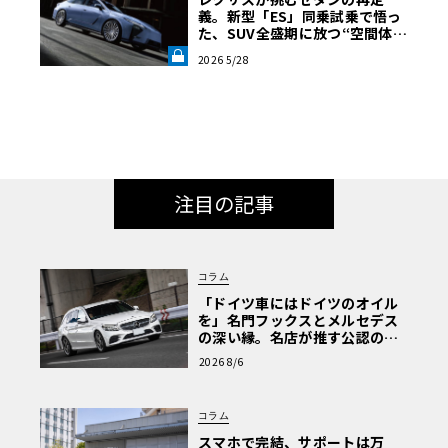
義。新型「ES」同乗試乗で悟っ
た、SUV全盛期に放つ“空間体
験”の真価《LE VOLANT LAB》
2026 5/28
注目の記事
コラム
「ドイツ車にはドイツのオイル
を」名門フックスとメルセデス
の深い縁。名店が推す公認の安
心と、Cクラスで味わうシルキー
2026 8/6
な走り〈PR〉
コラム
スマホで完結、サポートは万