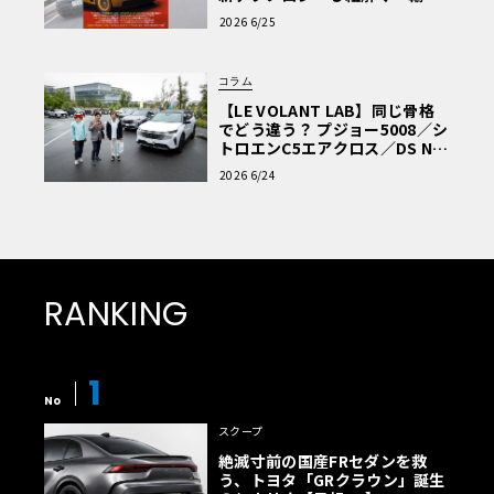
車Q&A」
2026 6/25
コラム
【LE VOLANT LAB】同じ骨格
でどう違う？ プジョー5008／シ
トロエンC5エアクロス／DS Nº4
読者一気乗りレポート
2026 6/24
RANKING
1
No
スクープ
絶滅寸前の国産FRセダンを救
う、トヨタ「GRクラウン」誕生