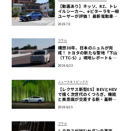
【動画あり】ネッソ、RZ、トレ
イルシーカー、eビターラを一般
ユーザーが評価！ 最新電動車体
験試乗レポート【ル・ボラン カ
2026 7/1
ーズミート2026横浜】
コラム
構想30年、日本のニュルが完
成！ トヨタの新たな聖地「下山
（TTC-S）」現地レポート＆新
型レクサスTZ
2026 6/23
ニュース＆トピックス
【レクサス新型ES】BEVとHEV
で描く次世代のくつろぎ。機能
と美意識が交差する新・基幹セ
ダンの真価
2026 6/15
コラム
レクサスが挑むセダンの再定