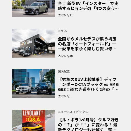
全！ 新型EV「インスター」で実
感するヒョンデの「4つの安心」
【第1回・ヒョンデ6つの疑問：
2026 7/31
Why? Hyundai?】〈PR〉
コラム
全国からメルセデスが集う埼玉
の名店「オートフィールド」─
─愛車を末永く楽しむ賢い修理
術と、プロがフックス製オイル
2026 7/30
を選ぶ理由〈PR〉
国内試乗
【究極のSUV比較試乗】ディフ
ェンダーOCTAブラック vs AMG
G63：道なき道を征く2台の「対
極的アプローチ」
2026 7/1
ニュース＆トピックス
【ル・ボラン8月号】クルマ好き
の「？」が「！」に変わる！ 最
新テクノロジーも紐解く「輸入