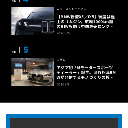
No
ニュース＆トピックス
【BMW新型X5／iX5】後席は極
上のリムジン。航続1000km超
のBEVも揃う中国専売ロング仕
様の全貌
2026 8/6
5
No
コラム
アジア初「Mモータースポーツ
ディーラー」誕生。渋谷松濤BM
Wが発信するモノづくりの矜持
【木下隆之コラム】
2026 8/7