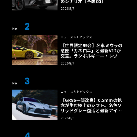
のシナリオ【予想CG】
2026 8/7
2
No
ニュース＆トピックス
【世界限定99台】名車ミウラの
意匠「カネロニ」と最新V12が
交差。ランボルギーニ・レヴエ
ルトに60周年記念車が登場
2026 8/7
3
No
ニュース＆トピックス
【GR86一部改良】0.5mmの執
念が生む極上のシフト。名色ソ
リッドグレー復活と最新アイサ
イトでFRの極みへ
2026 8/6
4