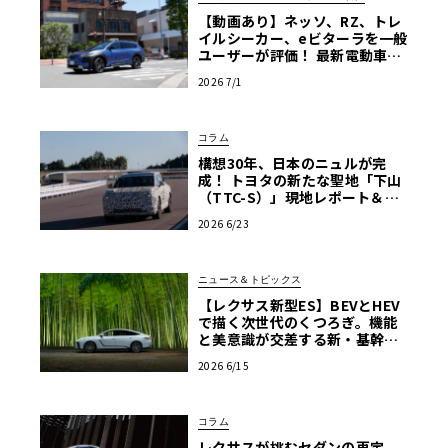
【動画あり】ネッソ、RZ、トレ
イルシーカー、eビターラを一般
ユーザーが評価！ 最新電動車体
験試乗レポート【ル・ボラン カ
2026 7/1
ーズミート2026横浜】
コラム
構想30年、日本のニュルが完
成！ トヨタの新たな聖地「下山
（TTC-S）」現地レポート＆新
型レクサスTZ
2026 6/23
ニュース＆トピックス
【レクサス新型ES】BEVとHEV
で描く次世代のくつろぎ。機能
と美意識が交差する新・基幹セ
ダンの真価
2026 6/15
コラム
レクサスが挑むセダンの再定