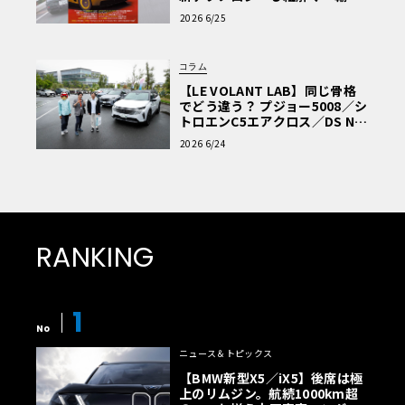
車Q&A」
2026 6/25
コラム
【LE VOLANT LAB】同じ骨格
でどう違う？ プジョー5008／シ
トロエンC5エアクロス／DS Nº4
読者一気乗りレポート
2026 6/24
RANKING
1
No
ニュース＆トピックス
【BMW新型X5／iX5】後席は極
上のリムジン。航続1000km超