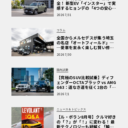
全！ 新型EV「インスター」で実
感するヒョンデの「4つの安心」
【第1回・ヒョンデ6つの疑問：
2026 7/31
Why? Hyundai?】〈PR〉
コラム
全国からメルセデスが集う埼玉
の名店「オートフィールド」─
─愛車を末永く楽しむ賢い修理
術と、プロがフックス製オイル
2026 7/30
を選ぶ理由〈PR〉
国内試乗
【究極のSUV比較試乗】ディフ
ェンダーOCTAブラック vs AMG
G63：道なき道を征く2台の「対
極的アプローチ」
2026 7/1
ニュース＆トピックス
【ル・ボラン8月号】クルマ好き
の「？」が「！」に変わる！ 最
新テクノロジーも紐解く「輸入