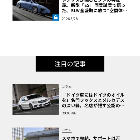
義。新型「ES」同乗試乗で悟っ
た、SUV全盛期に放つ“空間体
験”の真価《LE VOLANT LAB》
2026 5/28
注目の記事
コラム
「ドイツ車にはドイツのオイル
を」名門フックスとメルセデス
の深い縁。名店が推す公認の安
心と、Cクラスで味わうシルキー
2026 8/6
な走り〈PR〉
コラム
スマホで完結、サポートは万