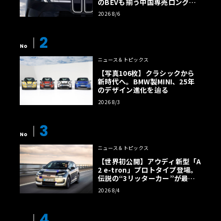
のBEVも揃う中国専売ロング仕
様の全貌
2026 8/6
2
No
ニュース＆トピックス
【写真106枚】クラシックから
新時代へ。BMW製MINI、25年
のデザイン進化を辿る
2026 8/3
3
No
ニュース＆トピックス
【世界初公開】アウディ新型「A
2 e-tron」プロトタイプ登場。
伝説の“3リッターカー”が最高
効率エントリーBEVとして復活
2026 8/4
【画像38枚】
4