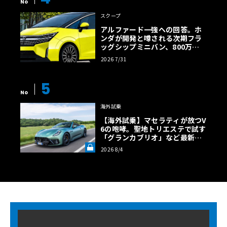
No
スクープ
アルファード一強への回答。ホ
ンダが開発と噂される次期フラ
ッグシップミニバン、800万円
超の勝算【予想CG】
2026 7/31
5
No
海外試乗
【海外試乗】マセラティが放つV
6の咆哮。聖地トリエステで試す
「グランカブリオ」など最新ト
ロフェオ3台の官能評価《LE VO
2026 8/4
LANT LAB》