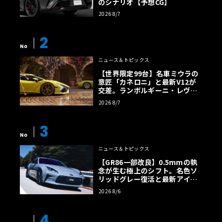
のシナリオ【予想CG】
2026 8/7
2
No
ニュース＆トピックス
【世界限定99台】名車ミウラの
意匠「カネロニ」と最新V12が
交差。ランボルギーニ・レヴエ
ルトに60周年記念車が登場
2026 8/7
3
No
ニュース＆トピックス
【GR86一部改良】0.5mmの執
念が生む極上のシフト。名色ソ
リッドグレー復活と最新アイサ
イトでFRの極みへ
2026 8/6
4