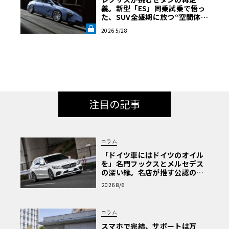
義。新型「ES」同乗試乗で悟っ
た、SUV全盛期に放つ“空間体
験”の真価《LE VOLANT LAB》
2026 5/28
注目の記事
コラム
「ドイツ車にはドイツのオイル
を」名門フックスとメルセデス
の深い縁。名店が推す公認の安
心と、Cクラスで味わうシルキー
2026 8/6
な走り〈PR〉
コラム
スマホで完結、サポートは万