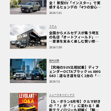
全！ 新型EV「インスター」で実
感するヒョンデの「4つの安心」
【第1回・ヒョンデ6つの疑問：
2026 7/31
Why? Hyundai?】〈PR〉
コラム
全国からメルセデスが集う埼玉
の名店「オートフィールド」─
─愛車を末永く楽しむ賢い修理
術と、プロがフックス製オイル
2026 7/30
を選ぶ理由〈PR〉
国内試乗
【究極のSUV比較試乗】ディフ
ェンダーOCTAブラック vs AMG
G63：道なき道を征く2台の「対
極的アプローチ」
2026 7/1
ニュース＆トピックス
【ル・ボラン8月号】クルマ好き
の「？」が「！」に変わる！ 最
新テクノロジーも紐解く「輸入