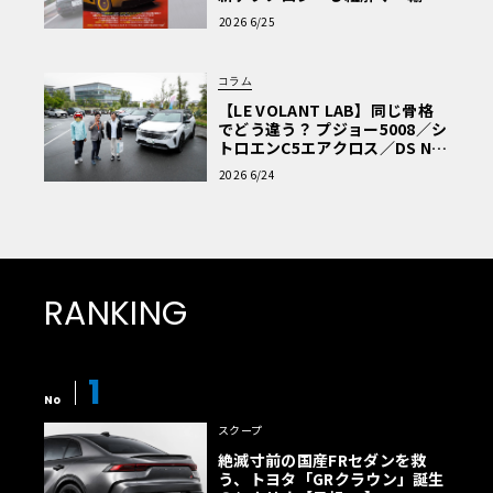
車Q&A」
2026 6/25
コラム
【LE VOLANT LAB】同じ骨格
でどう違う？ プジョー5008／シ
トロエンC5エアクロス／DS Nº4
読者一気乗りレポート
2026 6/24
RANKING
1
No
スクープ
絶滅寸前の国産FRセダンを救
う、トヨタ「GRクラウン」誕生