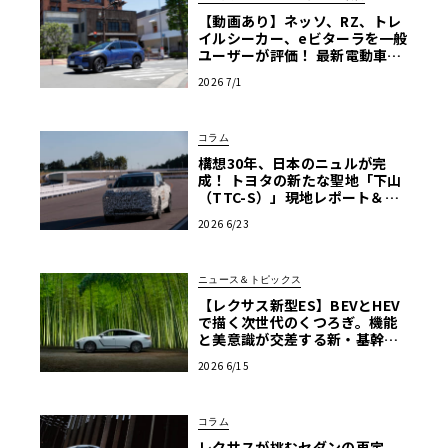
【動画あり】ネッソ、RZ、トレ
イルシーカー、eビターラを一般
ユーザーが評価！ 最新電動車体
験試乗レポート【ル・ボラン カ
2026 7/1
ーズミート2026横浜】
コラム
構想30年、日本のニュルが完
成！ トヨタの新たな聖地「下山
（TTC-S）」現地レポート＆新
型レクサスTZ
2026 6/23
ニュース＆トピックス
【レクサス新型ES】BEVとHEV
で描く次世代のくつろぎ。機能
と美意識が交差する新・基幹セ
ダンの真価
2026 6/15
コラム
レクサスが挑むセダンの再定