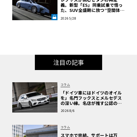
義。新型「ES」同乗試乗で悟っ
た、SUV全盛期に放つ“空間体
験”の真価《LE VOLANT LAB》
2026 5/28
注目の記事
コラム
「ドイツ車にはドイツのオイル
を」名門フックスとメルセデス
の深い縁。名店が推す公認の安
心と、Cクラスで味わうシルキー
2026 8/6
な走り〈PR〉
コラム
スマホで完結、サポートは万