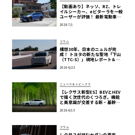
【動画あり】ネッソ、RZ、トレ
イルシーカー、eビターラを一般
ユーザーが評価！ 最新電動車体
験試乗レポート【ル・ボラン カ
2026 7/1
ーズミート2026横浜】
コラム
構想30年、日本のニュルが完
成！ トヨタの新たな聖地「下山
（TTC-S）」現地レポート＆新
型レクサスTZ
2026 6/23
ニュース＆トピックス
【レクサス新型ES】BEVとHEV
で描く次世代のくつろぎ。機能
と美意識が交差する新・基幹セ
ダンの真価
2026 6/15
コラム
レクサスが挑むセダンの再定