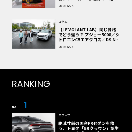
車Q&A」
2026 6/25
コラム
【LE VOLANT LAB】同じ骨格
でどう違う？ プジョー5008／シ
トロエンC5エアクロス／DS Nº4
読者一気乗りレポート
2026 6/24
RANKING
1
No
スクープ
絶滅寸前の国産FRセダンを救
う、トヨタ「GRクラウン」誕生