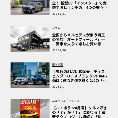
全！ 新型EV「インスター」で実
感するヒョンデの「4つの安心」
【第1回・ヒョンデ6つの疑問：
2026 7/31
Why? Hyundai?】〈PR〉
コラム
全国からメルセデスが集う埼玉
の名店「オートフィールド」─
─愛車を末永く楽しむ賢い修理
術と、プロがフックス製オイル
2026 7/30
を選ぶ理由〈PR〉
国内試乗
【究極のSUV比較試乗】ディフ
ェンダーOCTAブラック vs AMG
G63：道なき道を征く2台の「対
極的アプローチ」
2026 7/1
ニュース＆トピックス
【ル・ボラン8月号】クルマ好き
の「？」が「！」に変わる！ 最
新テクノロジーも紐解く「輸入