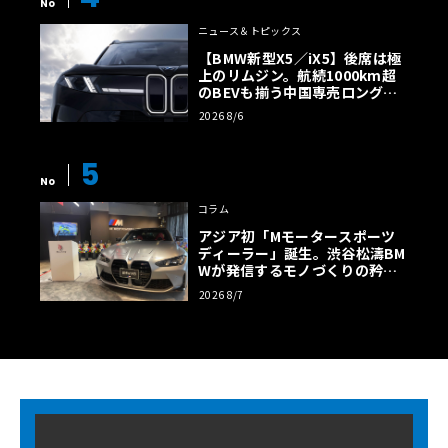
No
ニュース＆トピックス
【BMW新型X5／iX5】後席は極
上のリムジン。航続1000km超
のBEVも揃う中国専売ロング仕
様の全貌
2026 8/6
5
No
コラム
アジア初「Mモータースポーツ
ディーラー」誕生。渋谷松濤BM
Wが発信するモノづくりの矜持
【木下隆之コラム】
2026 8/7