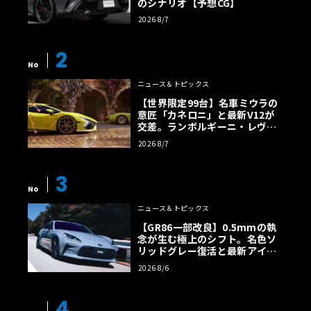
のシナリオ【予想CG】
2026 8/7
2
No
ニュース＆トピックス
【世界限定99台】名車ミウラの
意匠「カネロニ」と最新V12が
交差。ランボルギーニ・レヴエ
ルトに60周年記念車が登場
2026 8/7
3
No
ニュース＆トピックス
【GR86一部改良】0.5mmの執
念が生む極上のシフト。名色ソ
リッドグレー復活と最新アイサ
イトでFRの極みへ
2026 8/6
4