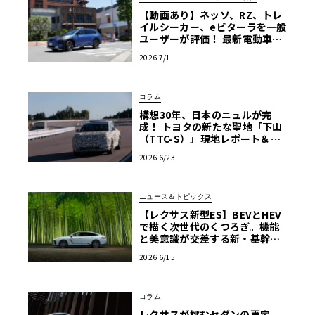
【動画あり】ネッソ、RZ、トレ
イルシーカー、eビターラを一般
ユーザーが評価！ 最新電動車体
験試乗レポート【ル・ボラン カ
2026 7/1
ーズミート2026横浜】
コラム
構想30年、日本のニュルが完
成！ トヨタの新たな聖地「下山
（TTC-S）」現地レポート＆新
型レクサスTZ
2026 6/23
ニュース＆トピックス
【レクサス新型ES】BEVとHEV
で描く次世代のくつろぎ。機能
と美意識が交差する新・基幹セ
ダンの真価
2026 6/15
コラム
レクサスが挑むセダンの再定