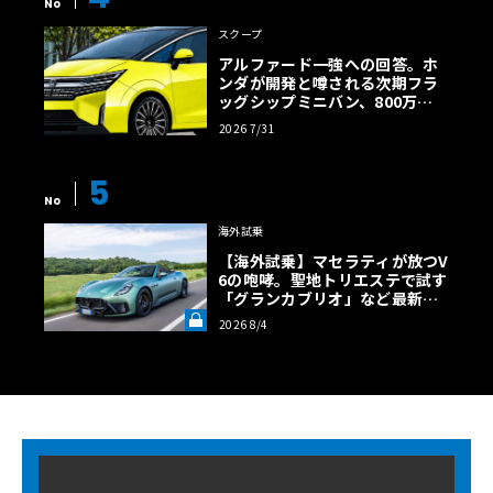
No
スクープ
アルファード一強への回答。ホ
ンダが開発と噂される次期フラ
ッグシップミニバン、800万円
超の勝算【予想CG】
2026 7/31
5
No
海外試乗
【海外試乗】マセラティが放つV
6の咆哮。聖地トリエステで試す
「グランカブリオ」など最新ト
ロフェオ3台の官能評価《LE VO
2026 8/4
LANT LAB》