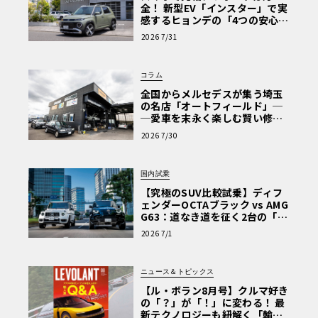
全！ 新型EV「インスター」で実
感するヒョンデの「4つの安心」
【第1回・ヒョンデ6つの疑問：
2026 7/31
Why? Hyundai?】〈PR〉
コラム
全国からメルセデスが集う埼玉
の名店「オートフィールド」─
─愛車を末永く楽しむ賢い修理
術と、プロがフックス製オイル
2026 7/30
を選ぶ理由〈PR〉
国内試乗
【究極のSUV比較試乗】ディフ
ェンダーOCTAブラック vs AMG
G63：道なき道を征く2台の「対
極的アプローチ」
2026 7/1
ニュース＆トピックス
【ル・ボラン8月号】クルマ好き
の「？」が「！」に変わる！ 最
新テクノロジーも紐解く「輸入