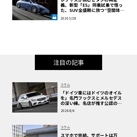
義。新型「ES」同乗試乗で悟っ
た、SUV全盛期に放つ“空間体
験”の真価《LE VOLANT LAB》
2026 5/28
注目の記事
コラム
「ドイツ車にはドイツのオイル
を」名門フックスとメルセデス
の深い縁。名店が推す公認の安
心と、Cクラスで味わうシルキー
2026 8/6
な走り〈PR〉
コラム
スマホで完結、サポートは万