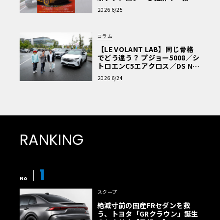
車Q&A」
2026 6/25
コラム
【LE VOLANT LAB】同じ骨格
でどう違う？ プジョー5008／シ
トロエンC5エアクロス／DS Nº4
読者一気乗りレポート
2026 6/24
RANKING
1
No
スクープ
絶滅寸前の国産FRセダンを救
う、トヨタ「GRクラウン」誕生