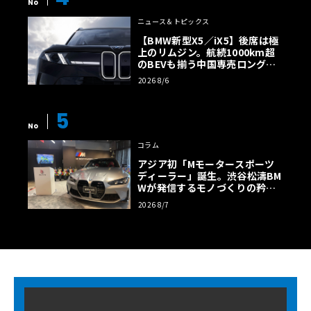
No
ニュース＆トピックス
【BMW新型X5／iX5】後席は極
上のリムジン。航続1000km超
のBEVも揃う中国専売ロング仕
様の全貌
2026 8/6
5
No
コラム
アジア初「Mモータースポーツ
ディーラー」誕生。渋谷松濤BM
Wが発信するモノづくりの矜持
【木下隆之コラム】
2026 8/7