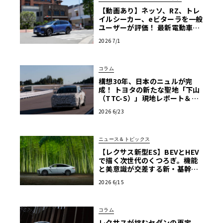
【動画あり】ネッソ、RZ、トレ
イルシーカー、eビターラを一般
ユーザーが評価！ 最新電動車体
験試乗レポート【ル・ボラン カ
2026 7/1
ーズミート2026横浜】
コラム
構想30年、日本のニュルが完
成！ トヨタの新たな聖地「下山
（TTC-S）」現地レポート＆新
型レクサスTZ
2026 6/23
ニュース＆トピックス
【レクサス新型ES】BEVとHEV
で描く次世代のくつろぎ。機能
と美意識が交差する新・基幹セ
ダンの真価
2026 6/15
コラム
レクサスが挑むセダンの再定