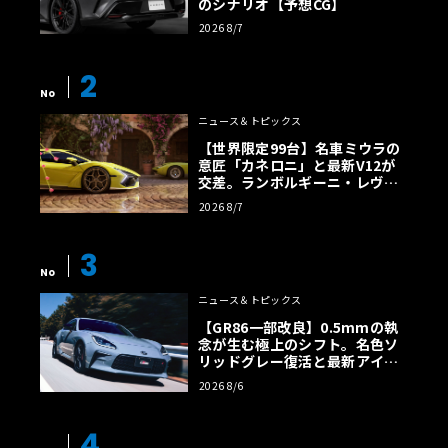
のシナリオ【予想CG】
2026 8/7
2
No
ニュース＆トピックス
【世界限定99台】名車ミウラの
意匠「カネロニ」と最新V12が
交差。ランボルギーニ・レヴエ
ルトに60周年記念車が登場
2026 8/7
3
No
ニュース＆トピックス
【GR86一部改良】0.5mmの執
念が生む極上のシフト。名色ソ
リッドグレー復活と最新アイサ
イトでFRの極みへ
2026 8/6
4