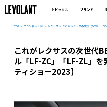
トピックス
ブランド
輸入車
アウデ
ニュース
TOP
ブランド
日本
レクサス
これがレクサスの次世代BEVだ！コンセ
スクープ
メルセ
試乗
アルピ
コラム
これがレクサスの次世代B
プジョ
アルフ
ル「LF-ZC」「LF-ZL」
ランボ
ティショー2023】
ベント
ランド
MINI
ボルボ
ジープ