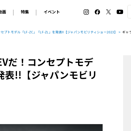
動画
特集
イベント
ィ
BMW
アルピナ
オリジナル動画
2026 サマータイヤ＆ホイール バイヤーズガイド
ル・ボラン カーズ・ミート2026横浜
プトモデル「LF-ZC」「LF-ZL」を発表!!【ジャパンモビリティショー2023】
ギャ
2025-2026 冬 スタッドレス＆ウインタータイヤ バイヤ
SNOW EXPERIENCE in TOGAKUSHI SKI FIE
デス・ベンツ
ポルシェ
フォルクスワーゲン
ホイールカタログ2025-2026冬
EV:LIFE FUTAKO TAMAGAWA 2026
ーヌ
シトロエン
DSオートモビル
ホイールカタログ
EV:LIFE KOBE 2025
EVだ！コンセプトモデ
ー
ルノー
アバルト
タイヤ特集
ル・ボラン カーズ・ミート2025横浜
ァ・ロメオ
フェラーリ
フィアット
を発表!!【ジャパンモビリ
ルギーニ
マセラティ
アストン・マーティン
レー
ケータハム
ジャガー
ローバー
ロータス
マクラーレン
モーガン
ロールス・ロイス
キャデラック
シボレー
テスラ
ヒョンデ