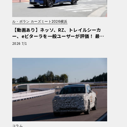
ル・ボラン カーズミート2026横浜
【動画あり】ネッソ、RZ、トレイルシーカ
ー、eビターラを一般ユーザーが評価！ 最新
電動車体験試乗レポート【ル・ボラン カーズ
2026 7/1
ミート2026横浜】
コラム