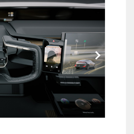
他
ス
トヨタ
日産
スバル
マツダ
ダイハツ
スズキ
他