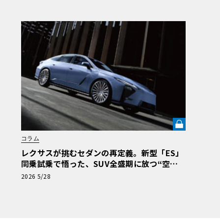
コラム
レクサスが挑むセダンの再定義。新型「ES」
同乗試乗で悟った、SUV全盛期に放つ“空間
体験”の真価《LE VOLANT LAB》
2026 5/28