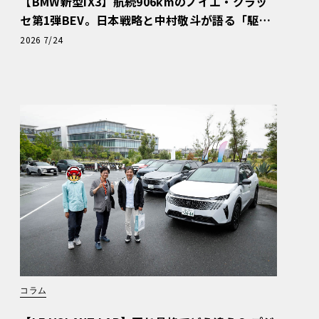
【BMW新型iX3】航続906kmのノイエ・クラッ
セ第1弾BEV。日本戦略と中村敬斗が語る「駆け
ぬける歓び」
2026 7/24
コラム