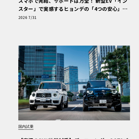
スマホで完結、サポートは万全！ 新型EV「イン
スター」で実感するヒョンデの「4つの安心」
【第1回・ヒョンデ6つの疑問：Why? Hyunda
2026 7/31
i?】〈PR〉
国内試乗