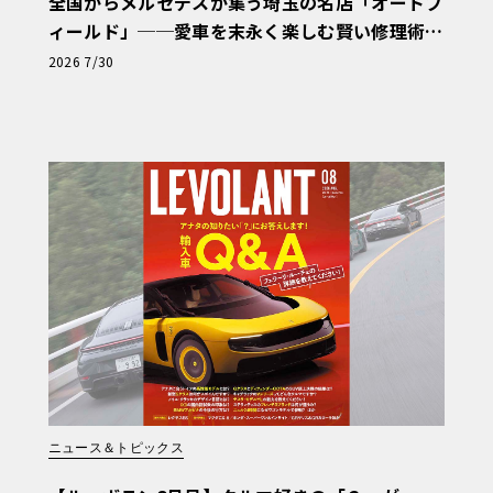
全国からメルセデスが集う埼玉の名店「オートフ
ィールド」──愛車を末永く楽しむ賢い修理術
と、プロがフックス製オイルを選ぶ理由〈PR〉
2026 7/30
ニュース＆トピックス