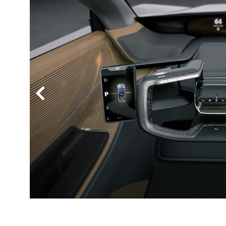
BYD
その
国産車
レクサ
ホンダ
三菱
光岡
その