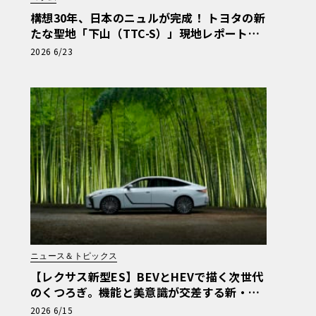
構想30年、日本のニュルが完成！ トヨタの新
たな聖地「下山（TTC-S）」現地レポート＆
新型レクサスTZ
2026 6/23
ニュース＆トピックス
【レクサス新型ES】BEVとHEVで描く次世代
のくつろぎ。機能と美意識が交差する新・基
幹セダンの真価
2026 6/15