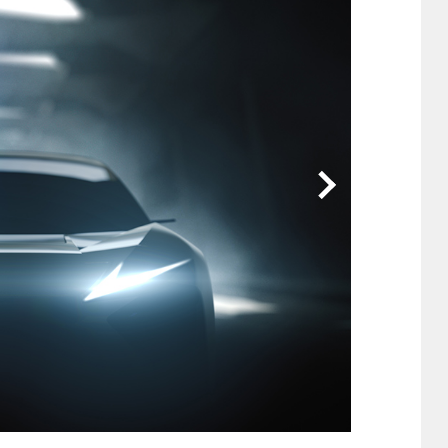
他
ス
トヨタ
日産
スバル
マツダ
ダイハツ
スズキ
他