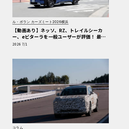
ル・ボラン カーズミート2026横浜
【動画あり】ネッソ、RZ、トレイルシーカ
ー、eビターラを一般ユーザーが評価！ 最新
電動車体験試乗レポート【ル・ボラン カーズ
2026 7/1
ミート2026横浜】
コラム