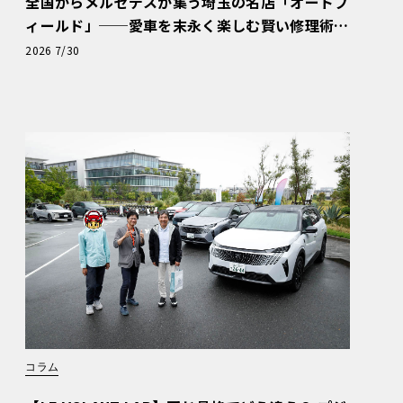
全国からメルセデスが集う埼玉の名店「オートフ
ィールド」──愛車を末永く楽しむ賢い修理術
と、プロがフックス製オイルを選ぶ理由〈PR〉
2026 7/30
コラム