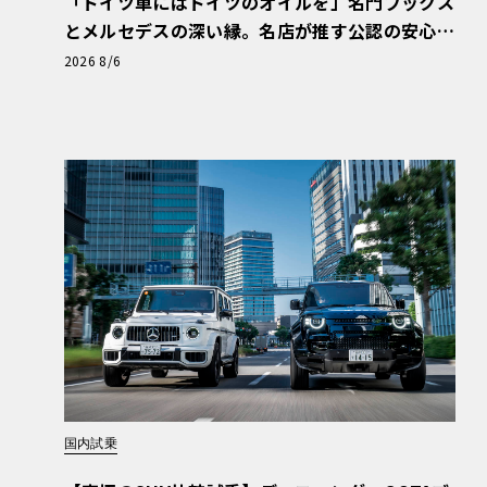
「ドイツ車にはドイツのオイルを」名門フックス
とメルセデスの深い縁。名店が推す公認の安心
と、Cクラスで味わうシルキーな走り〈PR〉
2026 8/6
国内試乗