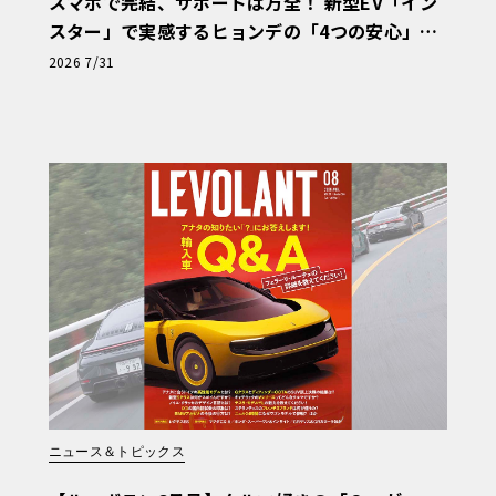
スマホで完結、サポートは万全！ 新型EV「イン
スター」で実感するヒョンデの「4つの安心」
【第1回・ヒョンデ6つの疑問：Why? Hyunda
2026 7/31
i?】〈PR〉
ニュース＆トピックス