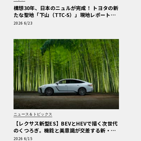
構想30年、日本のニュルが完成！ トヨタの新
たな聖地「下山（TTC-S）」現地レポート＆
新型レクサスTZ
2026 6/23
ニュース＆トピックス
【レクサス新型ES】BEVとHEVで描く次世代
のくつろぎ。機能と美意識が交差する新・基
幹セダンの真価
2026 6/15