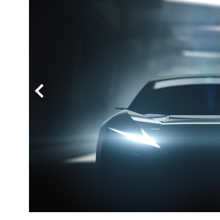
BYD
その
国産車
レクサ
ホンダ
三菱
光岡
その