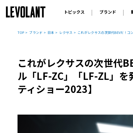
トピックス
ブランド
輸入車
アウデ
ニュース
TOP
ブランド
日本
レクサス
これがレクサスの次世代BEVだ！コンセ
スクープ
メルセ
試乗
アルピ
コラム
これがレクサスの次世代B
プジョ
アルフ
ル「LF-ZC」「LF-ZL」
ランボ
ティショー2023】
ベント
ランド
MINI
ボルボ
ジープ