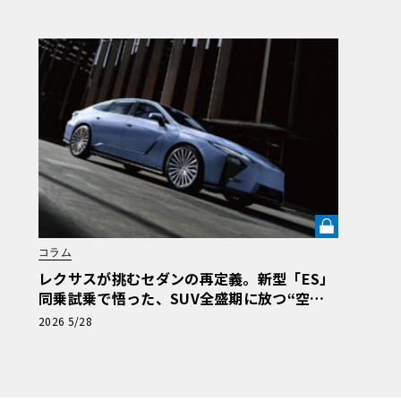
コラム
レクサスが挑むセダンの再定義。新型「ES」
同乗試乗で悟った、SUV全盛期に放つ“空間
体験”の真価《LE VOLANT LAB》
2026 5/28