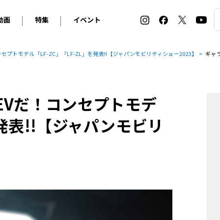
動画
特集
イベント
ィ
BMW
アルピナ
オリジナル動画
2026 サマータイヤ＆ホイール バイヤーズガイド
ル・ボラン カーズ・ミート2026横浜
プトモデル「LF-ZC」「LF-ZL」を発表!!【ジャパンモビリティショー2023】
ギャ
2025-2026 冬 スタッドレス＆ウインタータイヤ バイヤ
SNOW EXPERIENCE in TOGAKUSHI SKI FIE
デス・ベンツ
ポルシェ
フォルクスワーゲン
ホイールカタログ2025-2026冬
EV:LIFE FUTAKO TAMAGAWA 2026
ーヌ
シトロエン
DSオートモビル
ホイールカタログ
EV:LIFE KOBE 2025
EVだ！コンセプトモデ
ー
ルノー
アバルト
タイヤ特集
ル・ボラン カーズ・ミート2025横浜
ァ・ロメオ
フェラーリ
フィアット
を発表!!【ジャパンモビリ
ルギーニ
マセラティ
アストン・マーティン
レー
ケータハム
ジャガー
ローバー
ロータス
マクラーレン
モーガン
ロールス・ロイス
キャデラック
シボレー
テスラ
ヒョンデ