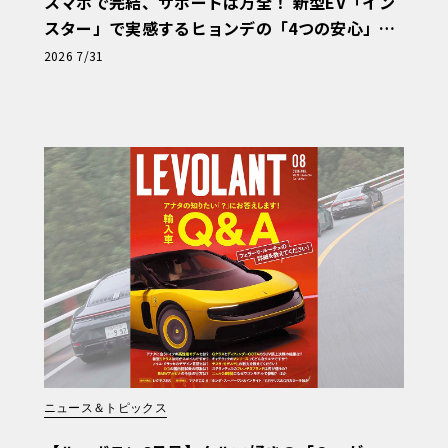
スマホで完結、サポートは万全！ 新型EV「イン
スター」で実感するヒョンデの「4つの安心」
【第1回・ヒョンデ6つの疑問：Why? Hyunda
2026 7/31
i?】〈PR〉
ニュース＆トピックス