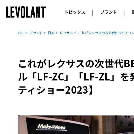
トピックス
ブランド
輸入車
アウデ
ニュース
TOP
ブランド
日本
レクサス
これがレクサスの次世代BEVだ！コンセ
スクープ
メルセ
試乗
アルピ
コラム
これがレクサスの次世代B
プジョ
アルフ
ル「LF-ZC」「LF-ZL」
ランボ
ティショー2023】
ベント
ランド
MINI
ボルボ
ジープ