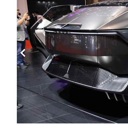
BYD
その
国産車
レクサ
ホンダ
三菱
光岡
その