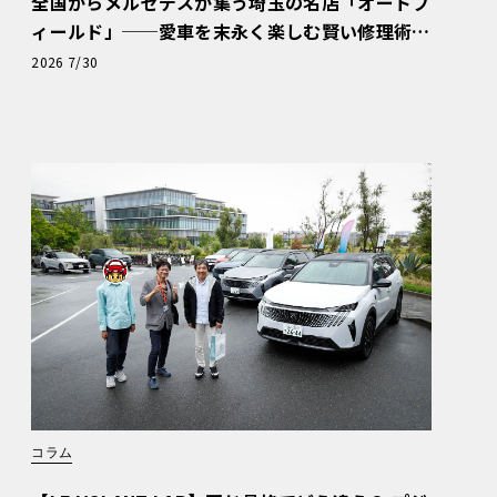
全国からメルセデスが集う埼玉の名店「オートフ
ィールド」──愛車を末永く楽しむ賢い修理術
と、プロがフックス製オイルを選ぶ理由〈PR〉
2026 7/30
コラム