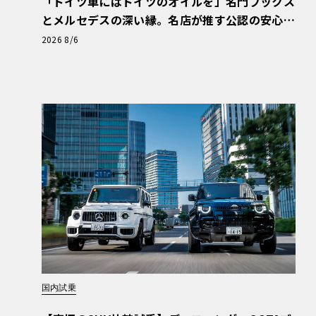
「ドイツ車にはドイツのオイルを」名門フックス
とメルセデスの深い縁。名店が推す公認の安心
と、Cクラスで味わうシルキーな走り〈PR〉
2026 8/6
国内試乗