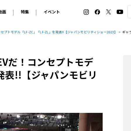
動画
特集
イベント
ィ
BMW
アルピナ
オリジナル動画
2026 サマータイヤ＆ホイール バイヤーズガイド
ル・ボラン カーズ・ミート2026横浜
プトモデル「LF-ZC」「LF-ZL」を発表!!【ジャパンモビリティショー2023】
ギャ
2025-2026 冬 スタッドレス＆ウインタータイヤ バイヤ
SNOW EXPERIENCE in TOGAKUSHI SKI FIE
デス・ベンツ
ポルシェ
フォルクスワーゲン
ホイールカタログ2025-2026冬
EV:LIFE FUTAKO TAMAGAWA 2026
ーヌ
シトロエン
DSオートモビル
ホイールカタログ
EV:LIFE KOBE 2025
EVだ！コンセプトモデ
ー
ルノー
アバルト
タイヤ特集
ル・ボラン カーズ・ミート2025横浜
ァ・ロメオ
フェラーリ
フィアット
を発表!!【ジャパンモビリ
ルギーニ
マセラティ
アストン・マーティン
レー
ケータハム
ジャガー
ローバー
ロータス
マクラーレン
モーガン
ロールス・ロイス
キャデラック
シボレー
テスラ
ヒョンデ