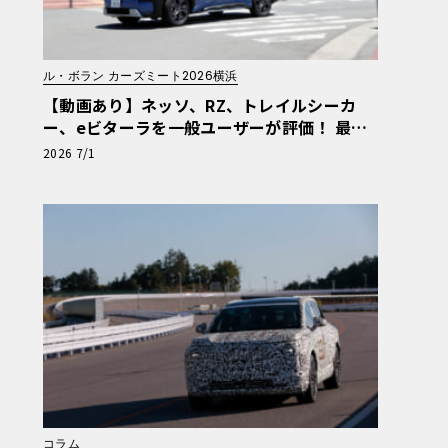
ル・ボラン カーズミート2026横浜
【動画あり】ネッソ、RZ、トレイルシーカ
ー、eビターラを一般ユーザーが評価！ 最新
電動車体験試乗レポート【ル・ボラン カーズ
2026 7/1
ミート2026横浜】
コラム