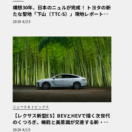
構想30年、日本のニュルが完成！ トヨタの新
たな聖地「下山（TTC-S）」現地レポート＆
新型レクサスTZ
2026 6/23
ニュース＆トピックス
【レクサス新型ES】BEVとHEVで描く次世代
のくつろぎ。機能と美意識が交差する新・基
幹セダンの真価
2026 6/15