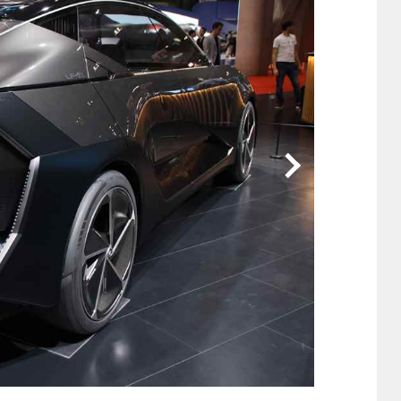
他
ス
トヨタ
日産
スバル
マツダ
ダイハツ
スズキ
他