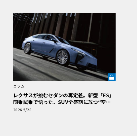
コラム
レクサスが挑むセダンの再定義。新型「ES」
同乗試乗で悟った、SUV全盛期に放つ“空間
体験”の真価《LE VOLANT LAB》
2026 5/28