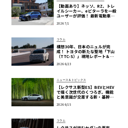
【動画あり】ネッソ、RZ、トレ
イルシーカー、eビターラを一般
ユーザーが評価！ 最新電動車体
験試乗レポート【ル・ボラン カ
2026 7/1
ーズミート2026横浜】
コラム
構想30年、日本のニュルが完
成！ トヨタの新たな聖地「下山
（TTC-S）」現地レポート＆新
型レクサスTZ
2026 6/23
ニュース＆トピックス
【レクサス新型ES】BEVとHEV
で描く次世代のくつろぎ。機能
と美意識が交差する新・基幹セ
ダンの真価
2026 6/15
コラム
レクサスが挑むセダンの再定