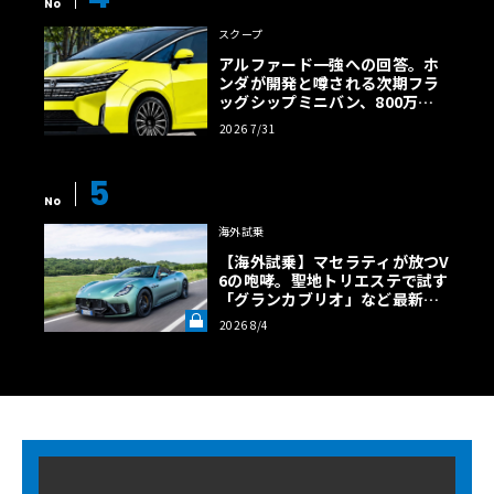
No
スクープ
アルファード一強への回答。ホ
ンダが開発と噂される次期フラ
ッグシップミニバン、800万円
超の勝算【予想CG】
2026 7/31
5
No
海外試乗
【海外試乗】マセラティが放つV
6の咆哮。聖地トリエステで試す
「グランカブリオ」など最新ト
ロフェオ3台の官能評価《LE VO
2026 8/4
LANT LAB》