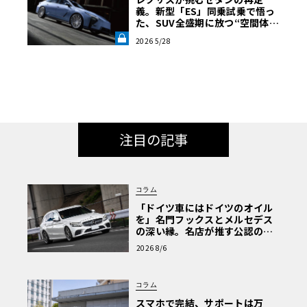
義。新型「ES」同乗試乗で悟っ
た、SUV全盛期に放つ“空間体
験”の真価《LE VOLANT LAB》
2026 5/28
注目の記事
コラム
「ドイツ車にはドイツのオイル
を」名門フックスとメルセデス
の深い縁。名店が推す公認の安
心と、Cクラスで味わうシルキー
2026 8/6
な走り〈PR〉
コラム
スマホで完結、サポートは万