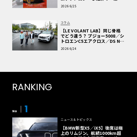
車Q&A」
2026 6/25
コラム
【LE VOLANT LAB】同じ骨格
でどう違う？ プジョー5008／シ
トロエンC5エアクロス／DS Nº4
読者一気乗りレポート
2026 6/24
RANKING
1
No
ニュース＆トピックス
【BMW新型X5／iX5】後席は極
上のリムジン。航続1000km超