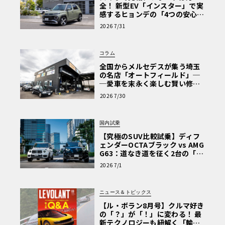
全！ 新型EV「インスター」で実
感するヒョンデの「4つの安心」
【第1回・ヒョンデ6つの疑問：
2026 7/31
Why? Hyundai?】〈PR〉
コラム
全国からメルセデスが集う埼玉
の名店「オートフィールド」─
─愛車を末永く楽しむ賢い修理
術と、プロがフックス製オイル
2026 7/30
を選ぶ理由〈PR〉
国内試乗
【究極のSUV比較試乗】ディフ
ェンダーOCTAブラック vs AMG
G63：道なき道を征く2台の「対
極的アプローチ」
2026 7/1
ニュース＆トピックス
【ル・ボラン8月号】クルマ好き
の「？」が「！」に変わる！ 最
新テクノロジーも紐解く「輸入