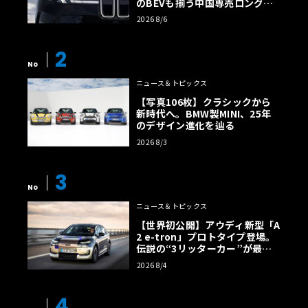
のBEVも揃う中国専売ロング仕
様の全貌
2026 8/6
2
No
ニュース＆トピックス
【写真106枚】クラシックから
新時代へ。BMW製MINI、25年
のデザイン進化を辿る
2026 8/3
3
No
ニュース＆トピックス
【世界初公開】アウディ新型「A
2 e-tron」プロトタイプ登場。
伝説の“3リッターカー”が最高
効率エントリーBEVとして復活
2026 8/4
【画像38枚】
4