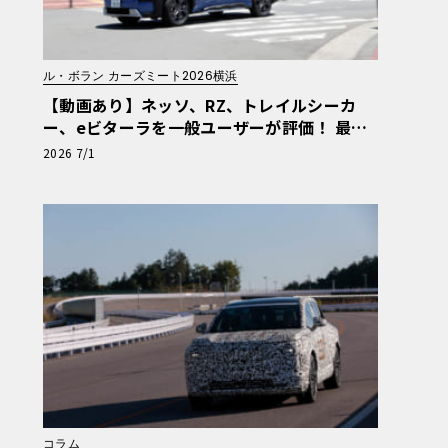
ル・ボラン カーズミート2026横浜
【動画あり】ネッソ、RZ、トレイルシーカ
ー、eビターラを一般ユーザーが評価！ 最新
電動車体験試乗レポート【ル・ボラン カーズ
2026 7/1
ミート2026横浜】
コラム