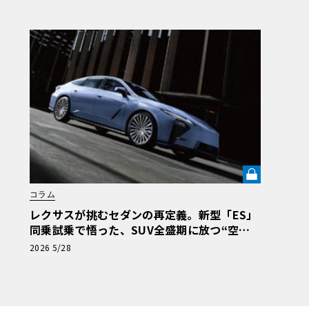
コラム
レクサスが挑むセダンの再定義。新型「ES」
同乗試乗で悟った、SUV全盛期に放つ“空間
体験”の真価《LE VOLANT LAB》
2026 5/28