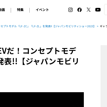
動画
特集
イベント
ィ
BMW
アルピナ
オリジナル動画
2026 サマータイヤ＆ホイール バイヤーズガイド
ル・ボラン カーズ・ミート2026横浜
プトモデル「LF-ZC」「LF-ZL」を発表!!【ジャパンモビリティショー2023】
ギャ
2025-2026 冬 スタッドレス＆ウインタータイヤ バイヤ
SNOW EXPERIENCE in TOGAKUSHI SKI FIE
デス・ベンツ
ポルシェ
フォルクスワーゲン
ホイールカタログ2025-2026冬
EV:LIFE FUTAKO TAMAGAWA 2026
ーヌ
シトロエン
DSオートモビル
ホイールカタログ
EV:LIFE KOBE 2025
EVだ！コンセプトモデ
ー
ルノー
アバルト
タイヤ特集
ル・ボラン カーズ・ミート2025横浜
ァ・ロメオ
フェラーリ
フィアット
を発表!!【ジャパンモビリ
ルギーニ
マセラティ
アストン・マーティン
レー
ケータハム
ジャガー
ローバー
ロータス
マクラーレン
モーガン
ロールス・ロイス
キャデラック
シボレー
テスラ
ヒョンデ