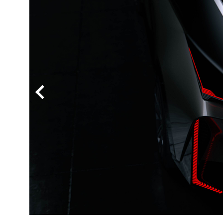
BYD
その
国産車
レクサ
ホンダ
三菱
光岡
その