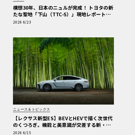
構想30年、日本のニュルが完成！ トヨタの新
たな聖地「下山（TTC-S）」現地レポート＆
新型レクサスTZ
2026 6/23
ニュース＆トピックス
【レクサス新型ES】BEVとHEVで描く次世代
のくつろぎ。機能と美意識が交差する新・基
幹セダンの真価
2026 6/15