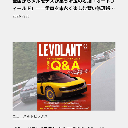
全国からメルセデスが集う埼玉の名店「オートフ
ィールド」──愛車を末永く楽しむ賢い修理術
と、プロがフックス製オイルを選ぶ理由〈PR〉
2026 7/30
ニュース＆トピックス