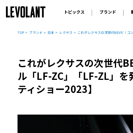
トピックス
ブランド
輸入車
アウデ
ニュース
TOP
ブランド
日本
レクサス
これがレクサスの次世代BEVだ！コンセ
スクープ
メルセ
試乗
アルピ
コラム
これがレクサスの次世代B
プジョ
アルフ
ル「LF-ZC」「LF-ZL」
ランボ
ティショー2023】
ベント
ランド
MINI
ボルボ
ジープ