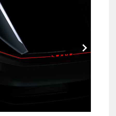
他
ス
トヨタ
日産
スバル
マツダ
ダイハツ
スズキ
他