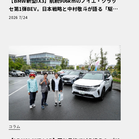
【BMW新型iX3】航続906kmのノイエ・クラッ
セ第1弾BEV。日本戦略と中村敬斗が語る「駆け
ぬける歓び」
2026 7/24
コラム