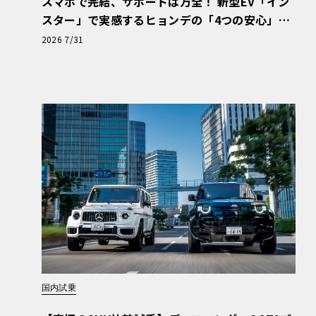
スマホで完結、サポートは万全！ 新型EV「イン
スター」で実感するヒョンデの「4つの安心」
【第1回・ヒョンデ6つの疑問：Why? Hyunda
2026 7/31
i?】〈PR〉
国内試乗