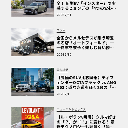
全！ 新型EV「インスター」で実
感するヒョンデの「4つの安心」
【第1回・ヒョンデ6つの疑問：
2026 7/31
Why? Hyundai?】〈PR〉
コラム
全国からメルセデスが集う埼玉
の名店「オートフィールド」─
─愛車を末永く楽しむ賢い修理
術と、プロがフックス製オイル
2026 7/30
を選ぶ理由〈PR〉
国内試乗
【究極のSUV比較試乗】ディフ
ェンダーOCTAブラック vs AMG
G63：道なき道を征く2台の「対
極的アプローチ」
2026 7/1
ニュース＆トピックス
【ル・ボラン8月号】クルマ好き
の「？」が「！」に変わる！ 最
新テクノロジーも紐解く「輸入