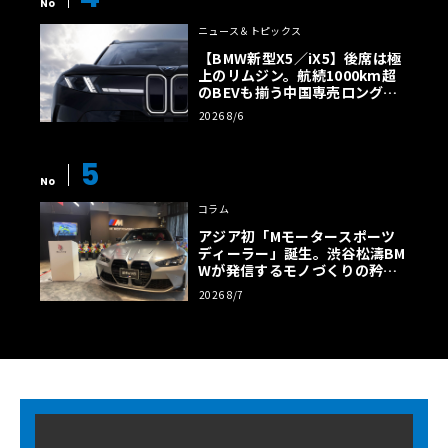
No
ニュース＆トピックス
【BMW新型X5／iX5】後席は極
上のリムジン。航続1000km超
のBEVも揃う中国専売ロング仕
様の全貌
2026 8/6
5
No
コラム
アジア初「Mモータースポーツ
ディーラー」誕生。渋谷松濤BM
Wが発信するモノづくりの矜持
【木下隆之コラム】
2026 8/7