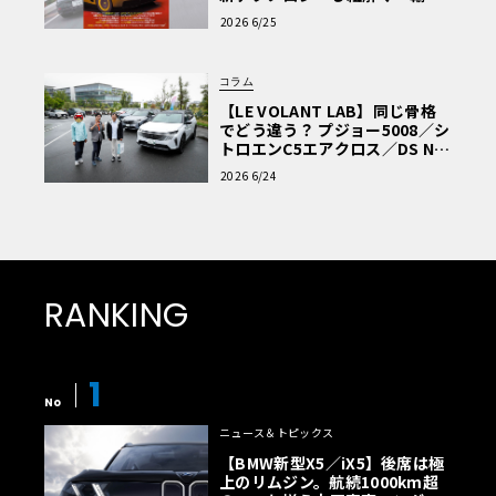
車Q&A」
2026 6/25
コラム
【LE VOLANT LAB】同じ骨格
でどう違う？ プジョー5008／シ
トロエンC5エアクロス／DS Nº4
読者一気乗りレポート
2026 6/24
RANKING
1
No
ニュース＆トピックス
【BMW新型X5／iX5】後席は極
上のリムジン。航続1000km超