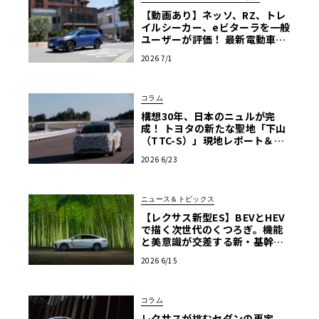
【動画あり】ネッソ、RZ、トレ
イルシーカー、eビターラを一般
ユーザーが評価！ 最新電動車体
験試乗レポート【ル・ボラン カ
2026 7/1
ーズミート2026横浜】
コラム
構想30年、日本のニュルが完
成！ トヨタの新たな聖地「下山
（TTC-S）」現地レポート＆新
型レクサスTZ
2026 6/23
ニュース＆トピックス
【レクサス新型ES】BEVとHEV
で描く次世代のくつろぎ。機能
と美意識が交差する新・基幹セ
ダンの真価
2026 6/15
コラム
レクサスが挑むセダンの再定