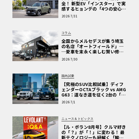
全！ 新型EV「インスター」で実
感するヒョンデの「4つの安心」
【第1回・ヒョンデ6つの疑問：
2026 7/31
Why? Hyundai?】〈PR〉
コラム
全国からメルセデスが集う埼玉
の名店「オートフィールド」─
─愛車を末永く楽しむ賢い修理
術と、プロがフックス製オイル
2026 7/30
を選ぶ理由〈PR〉
国内試乗
【究極のSUV比較試乗】ディフ
ェンダーOCTAブラック vs AMG
G63：道なき道を征く2台の「対
極的アプローチ」
2026 7/1
ニュース＆トピックス
【ル・ボラン8月号】クルマ好き
の「？」が「！」に変わる！ 最
新テクノロジーも紐解く「輸入