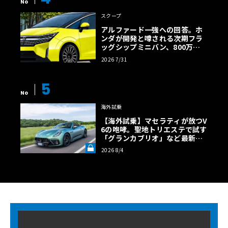
No
スクープ
アルファード一強への回答。ホ
ンダが開発と噂される次期フラ
ッグシップミニバン、800万円
超の勝算【予想CG】
2026 7/31
5
No
海外試乗
【海外試乗】マセラティが放つV
6の咆哮。聖地トリエステで試す
「グランカブリオ」など最新ト
ロフェオ3台の官能評価《LE VO
2026 8/4
LANT LAB》