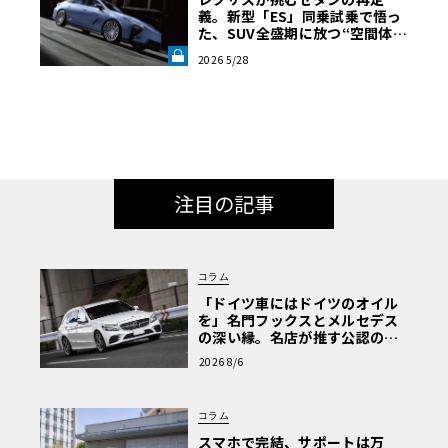
義。新型「ES」同乗試乗で悟っ
た、SUV全盛期に放つ“空間体
験”の真価《LE VOLANT LAB》
2026 5/28
注目の記事
コラム
「ドイツ車にはドイツのオイル
を」名門フックスとメルセデス
の深い縁。名店が推す公認の安
心と、Cクラスで味わうシルキー
2026 8/6
な走り〈PR〉
コラム
スマホで完結、サポートは万