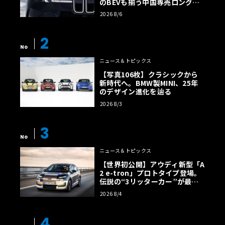
のBEVも揃う中国専売ロング仕
様の全貌
2026 8/6
2
No
ニュース＆トピックス
【写真106枚】クラシックから
新時代へ。BMW製MINI、25年
のデザイン進化を辿る
2026 8/3
3
No
ニュース＆トピックス
【世界初公開】アウディ新型「A
2 e-tron」プロトタイプ登場。
伝説の“3リッターカー”が最高
効率エントリーBEVとして復活
2026 8/4
【画像38枚】
4