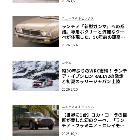
2026 4/2
ニュース＆トピックス
ランチア「新型ガンマ」への系
譜。専用ボクサーと流麗なクー
ペが体現した、50年前の孤高の
エレガンス
2026 3/26
コラム
約30年ぶりのWRC復帰！ ランチ
ア・イプシロン RALLY2の激走
と初夏のラリージャパン上陸
2026 2/20
ニュース＆トピックス
【世界に1台】コカ・コーラの巨
匠が愛した幻のクーペ、「ラン
チア・フラミニア・ロレイモ」
が再び脚光を浴びる
2025 10/4