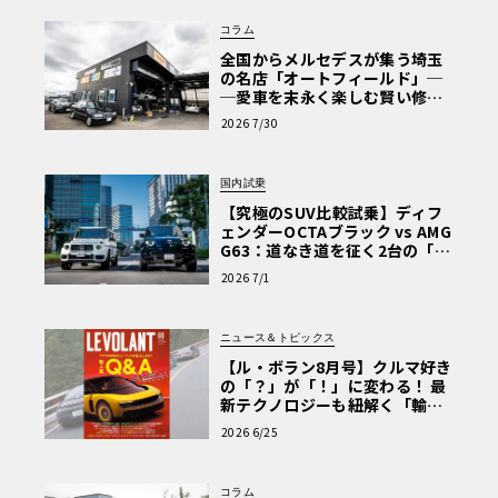
コラム
全国からメルセデスが集う埼玉
の名店「オートフィールド」─
─愛車を末永く楽しむ賢い修理
術と、プロがフックス製オイル
2026 7/30
を選ぶ理由〈PR〉
国内試乗
【究極のSUV比較試乗】ディフ
ェンダーOCTAブラック vs AMG
G63：道なき道を征く2台の「対
極的アプローチ」
2026 7/1
ニュース＆トピックス
【ル・ボラン8月号】クルマ好き
の「？」が「！」に変わる！ 最
新テクノロジーも紐解く「輸入
車Q&A」
2026 6/25
コラム