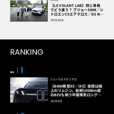
【LE VOLANT LAB】同じ骨格
でどう違う？ プジョー5008／シ
トロエンC5エアクロス／DS Nº4
読者一気乗りレポート
2026 6/24
RANKING
1
No
ニュース＆トピックス
【BMW新型X5／iX5】後席は極
上のリムジン。航続1000km超
のBEVも揃う中国専売ロング仕
様の全貌
2026 8/6