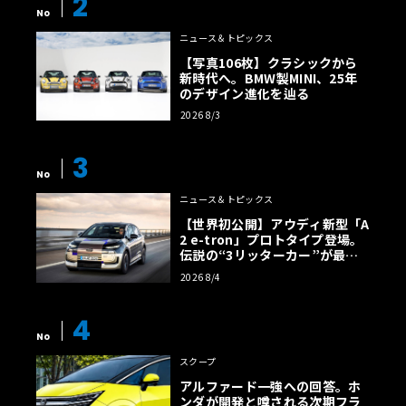
2
No
ニュース＆トピックス
【写真106枚】クラシックから
新時代へ。BMW製MINI、25年
のデザイン進化を辿る
2026 8/3
3
No
ニュース＆トピックス
【世界初公開】アウディ新型「A
2 e-tron」プロトタイプ登場。
伝説の“3リッターカー”が最高
効率エントリーBEVとして復活
2026 8/4
【画像38枚】
4
No
スクープ
アルファード一強への回答。ホ
ンダが開発と噂される次期フラ