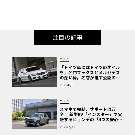
注目の記事
コラム
「ドイツ車にはドイツのオイル
を」名門フックスとメルセデス
の深い縁。名店が推す公認の安
心と、Cクラスで味わうシルキー
2026 8/6
な走り〈PR〉
コラム
スマホで完結、サポートは万
全！ 新型EV「インスター」で実
感するヒョンデの「4つの安心」
【第1回・ヒョンデ6つの疑問：
2026 7/31
Why? Hyundai?】〈PR〉