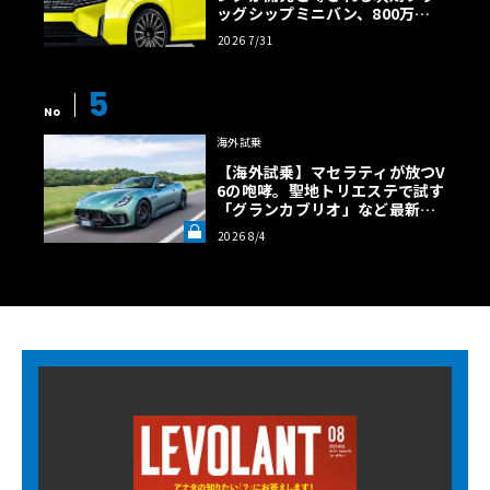
ッグシップミニバン、800万円
超の勝算【予想CG】
2026 7/31
5
No
海外試乗
【海外試乗】マセラティが放つV
6の咆哮。聖地トリエステで試す
「グランカブリオ」など最新ト
ロフェオ3台の官能評価《LE VO
2026 8/4
LANT LAB》