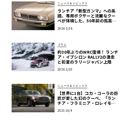
ニュース＆トピックス
ランチア「新型ガンマ」への系
譜。専用ボクサーと流麗なクー
ペが体現した、50年前の孤高の
エレガンス
2026 3/26
コラム
約30年ぶりのWRC復帰！ ランチ
ア・イプシロン RALLY2の激走
と初夏のラリージャパン上陸
2026 2/20
ニュース＆トピックス
【世界に1台】コカ・コーラの巨
匠が愛した幻のクーペ、「ラン
チア・フラミニア・ロレイモ」
が再び脚光を浴びる
2025 10/4