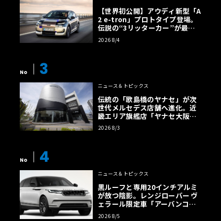
【世界初公開】アウディ新型「A
2 e-tron」プロトタイプ登場。
伝説の“3リッターカー”が最高
効率エントリーBEVとして復活
2026 8/4
【画像38枚】
3
No
ニュース＆トピックス
伝統の「歌島橋のヤナセ」が次
世代メルセデス店舗へ進化。近
畿エリア旗艦店「ヤナセ大阪支
店」がリニューアル
2026 8/3
4
No
ニュース＆トピックス
黒ルーフと専用20インチアルミ
が放つ陰影。レンジローバー ヴ
ェラール限定車「アーバンコン
トラスト・エディション」登場
2026 8/5