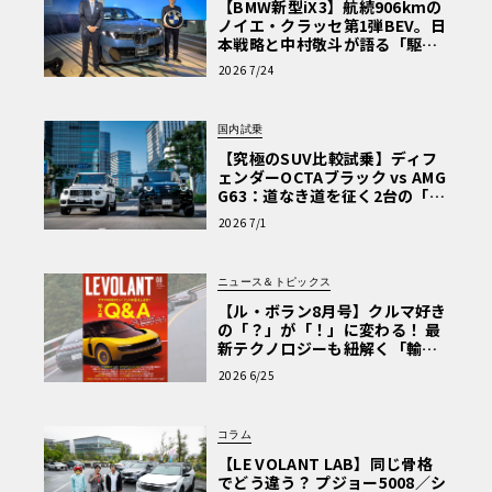
【BMW新型iX3】航続906kmの
ノイエ・クラッセ第1弾BEV。日
本戦略と中村敬斗が語る「駆け
ぬける歓び」
2026 7/24
国内試乗
【究極のSUV比較試乗】ディフ
ェンダーOCTAブラック vs AMG
G63：道なき道を征く2台の「対
極的アプローチ」
2026 7/1
ニュース＆トピックス
【ル・ボラン8月号】クルマ好き
の「？」が「！」に変わる！ 最
新テクノロジーも紐解く「輸入
車Q&A」
2026 6/25
コラム
【LE VOLANT LAB】同じ骨格
でどう違う？ プジョー5008／シ