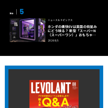
5
No
ニュース＆トピックス
ホンダの痛快EVは英国の街並み
にどう映る？ 新型「スーパーN
（スーパーワン）」おもちゃ箱
ツアーの全貌
2026 8/5