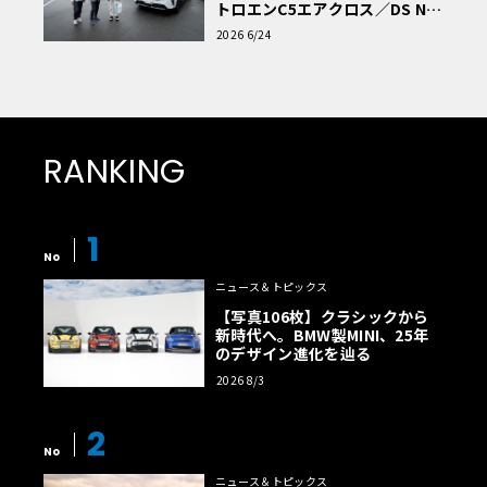
トロエンC5エアクロス／DS Nº4
読者一気乗りレポート
2026 6/24
RANKING
1
No
ニュース＆トピックス
【写真106枚】クラシックから
新時代へ。BMW製MINI、25年
のデザイン進化を辿る
2026 8/3
2
No
ニュース＆トピックス