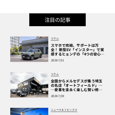
注目の記事
コラム
スマホで完結、サポートは万
全！ 新型EV「インスター」で実
感するヒョンデの「4つの安心」
【第1回・ヒョンデ6つの疑問：
2026 7/31
Why? Hyundai?】〈PR〉
コラム
全国からメルセデスが集う埼玉
の名店「オートフィールド」─
─愛車を末永く楽しむ賢い修理
術と、プロがフックス製オイル
2026 7/30
を選ぶ理由〈PR〉
ニュース＆トピックス