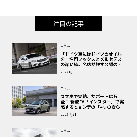
注目の記事
コラム
「ドイツ車にはドイツのオイル
を」名門フックスとメルセデス
の深い縁。名店が推す公認の安
心と、Cクラスで味わうシルキー
2026 8/6
な走り〈PR〉
コラム
スマホで完結、サポートは万
全！ 新型EV「インスター」で実
感するヒョンデの「4つの安心」
【第1回・ヒョンデ6つの疑問：
2026 7/31
Why? Hyundai?】〈PR〉
コラム