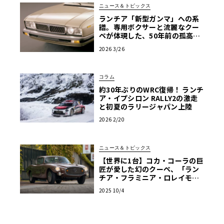
ニュース＆トピックス
ランチア「新型ガンマ」への系
譜。専用ボクサーと流麗なクー
ペが体現した、50年前の孤高の
エレガンス
2026 3/26
コラム
約30年ぶりのWRC復帰！ ランチ
ア・イプシロン RALLY2の激走
と初夏のラリージャパン上陸
2026 2/20
ニュース＆トピックス
【世界に1台】コカ・コーラの巨
匠が愛した幻のクーペ、「ラン
チア・フラミニア・ロレイモ」
が再び脚光を浴びる
2025 10/4