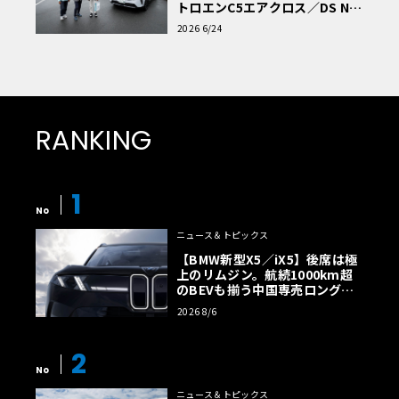
トロエンC5エアクロス／DS Nº4
読者一気乗りレポート
2026 6/24
RANKING
1
No
ニュース＆トピックス
【BMW新型X5／iX5】後席は極
上のリムジン。航続1000km超
のBEVも揃う中国専売ロング仕
様の全貌
2026 8/6
2
No
ニュース＆トピックス