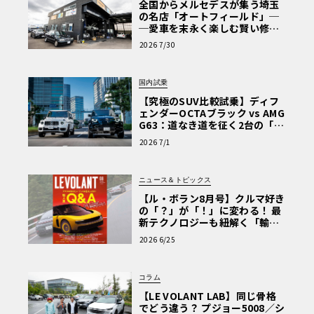
全国からメルセデスが集う埼玉
の名店「オートフィールド」─
─愛車を末永く楽しむ賢い修理
術と、プロがフックス製オイル
2026 7/30
を選ぶ理由〈PR〉
国内試乗
【究極のSUV比較試乗】ディフ
ェンダーOCTAブラック vs AMG
G63：道なき道を征く2台の「対
極的アプローチ」
2026 7/1
ニュース＆トピックス
【ル・ボラン8月号】クルマ好き
の「？」が「！」に変わる！ 最
新テクノロジーも紐解く「輸入
車Q&A」
2026 6/25
コラム
【LE VOLANT LAB】同じ骨格
でどう違う？ プジョー5008／シ