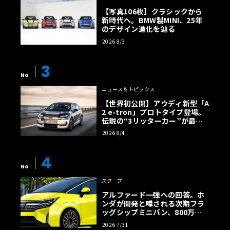
【写真106枚】クラシックから
新時代へ。BMW製MINI、25年
のデザイン進化を辿る
2026 8/3
3
No
ニュース＆トピックス
【世界初公開】アウディ新型「A
2 e-tron」プロトタイプ登場。
伝説の“3リッターカー”が最高
効率エントリーBEVとして復活
2026 8/4
【画像38枚】
4
No
スクープ
アルファード一強への回答。ホ
ンダが開発と噂される次期フラ
ッグシップミニバン、800万円
超の勝算【予想CG】
2026 7/31