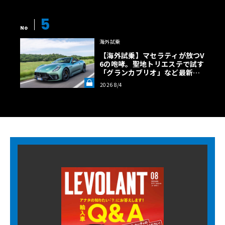
5
No
海外試乗
【海外試乗】マセラティが放つV
6の咆哮。聖地トリエステで試す
「グランカブリオ」など最新ト
ロフェオ3台の官能評価《LE VO
2026 8/4
LANT LAB》