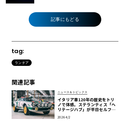
記事にもどる
tag:
ランチア
関連記事
ニュース＆トピックス
イタリア車120年の歴史をトリ
ノで体感。ステランティス「ヘ
リテージハブ」が平日セルフ見
学を解禁
2026 4/2