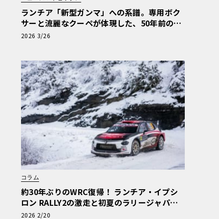
ランチア「新型ガンマ」への系譜。専用ボク
サーと流麗なクーペが体現した、50年前の孤
高のエレガンス
2026 3/26
コラム
約30年ぶりのWRC復帰！ ランチア・イプシ
ロン RALLY2の激走と初夏のラリージャパン
上陸
2026 2/20