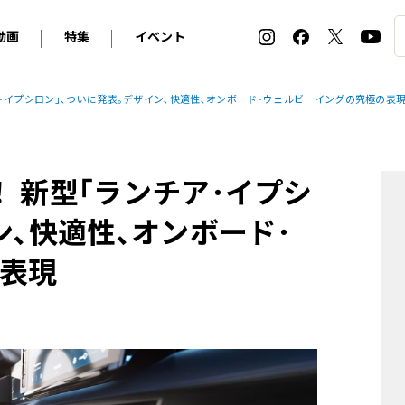
動画
特集
イベント
ィ
BMW
アルピナ
オリジナル動画
2026 サマータイヤ＆ホイール バイヤーズガイド
ル・ボラン カーズ・ミート2026横浜
･イプシロン｣､ついに発表｡デザイン､快適性､オンボード･ウェルビーイングの究極の表
2025-2026 冬 スタッドレス＆ウインタータイヤ バイヤ
SNOW EXPERIENCE in TOGAKUSHI SKI FIE
デス・ベンツ
ポルシェ
フォルクスワーゲン
ホイールカタログ2025-2026冬
EV:LIFE FUTAKO TAMAGAWA 2026
ーヌ
シトロエン
DSオートモビル
ホイールカタログ
EV:LIFE KOBE 2025
 新型｢ランチア･イプシ
ー
ルノー
アバルト
タイヤ特集
ル・ボラン カーズ・ミート2025横浜
ァ・ロメオ
フェラーリ
フィアット
ン､快適性､オンボード･
ルギーニ
マセラティ
アストン・マーティン
表現
レー
ケータハム
ジャガー
ローバー
ロータス
マクラーレン
モーガン
ロールス・ロイス
キャデラック
シボレー
テスラ
ヒョンデ