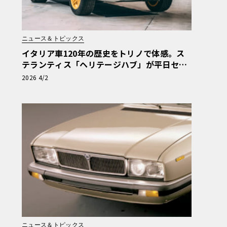
ニュース＆トピックス
イタリア車120年の歴史をトリノで体感。ス
テランティス「ヘリテージハブ」が平日セル
フ見学を解禁
2026 4/2
ニュース＆トピックス