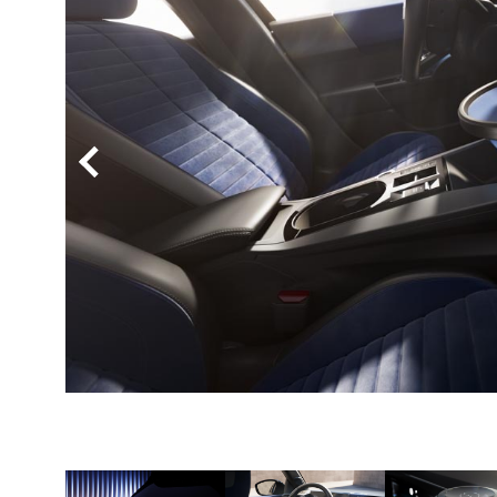
BYD
その
国産車
レクサ
ホンダ
三菱
光岡
その