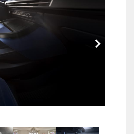
他
ス
トヨタ
日産
スバル
マツダ
ダイハツ
スズキ
他