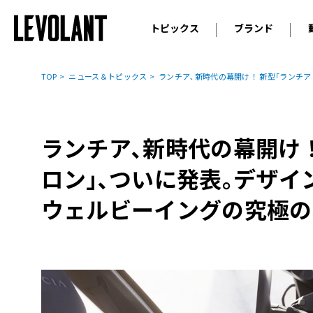
トピックス
ブランド
輸入車
アウデ
ニュース
TOP
ニュース＆トピックス
ランチア､新時代の幕開け！ 新型｢ランチア
スクープ
メルセ
試乗
アルピ
コラム
ランチア､新時代の幕開け！
プジョ
アルフ
ロン｣､ついに発表｡デザイ
ランボ
ウェルビーイングの究極の
ベント
ランド
MINI
ボルボ
ジープ