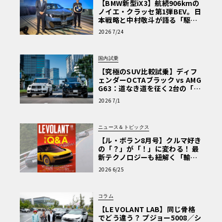
【BMW新型iX3】航続906kmの
ノイエ・クラッセ第1弾BEV。日
本戦略と中村敬斗が語る「駆け
ぬける歓び」
2026 7/24
国内試乗
【究極のSUV比較試乗】ディフ
ェンダーOCTAブラック vs AMG
G63：道なき道を征く2台の「対
極的アプローチ」
2026 7/1
ニュース＆トピックス
【ル・ボラン8月号】クルマ好き
の「？」が「！」に変わる！ 最
新テクノロジーも紐解く「輸入
車Q&A」
2026 6/25
コラム
【LE VOLANT LAB】同じ骨格
でどう違う？ プジョー5008／シ