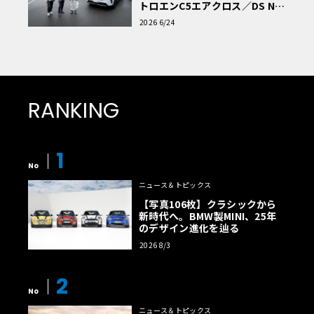
トロエンC5エアクロス／DS Nº4
読者一気乗りレポート
2026 6/24
RANKING
1
No
ニュース＆トピックス
【写真106枚】クラシックから
新時代へ。BMW製MINI、25年
のデザイン進化を辿る
2026 8/3
2
No
ニュース＆トピックス