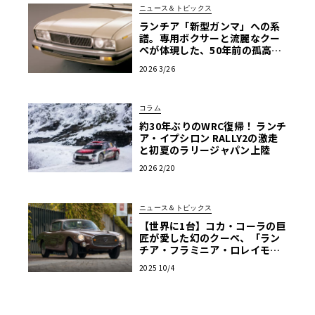
ニュース＆トピックス
ランチア「新型ガンマ」への系
譜。専用ボクサーと流麗なクー
ペが体現した、50年前の孤高の
エレガンス
2026 3/26
コラム
約30年ぶりのWRC復帰！ ランチ
ア・イプシロン RALLY2の激走
と初夏のラリージャパン上陸
2026 2/20
ニュース＆トピックス
【世界に1台】コカ・コーラの巨
匠が愛した幻のクーペ、「ラン
チア・フラミニア・ロレイモ」
が再び脚光を浴びる
2025 10/4