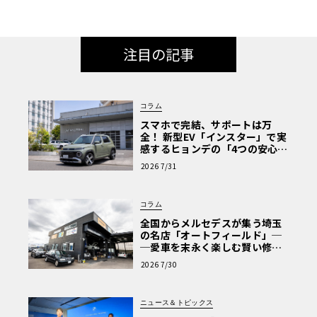
注目の記事
コラム
スマホで完結、サポートは万
全！ 新型EV「インスター」で実
感するヒョンデの「4つの安心」
【第1回・ヒョンデ6つの疑問：
2026 7/31
Why? Hyundai?】〈PR〉
コラム
全国からメルセデスが集う埼玉
の名店「オートフィールド」─
─愛車を末永く楽しむ賢い修理
術と、プロがフックス製オイル
2026 7/30
を選ぶ理由〈PR〉
ニュース＆トピックス