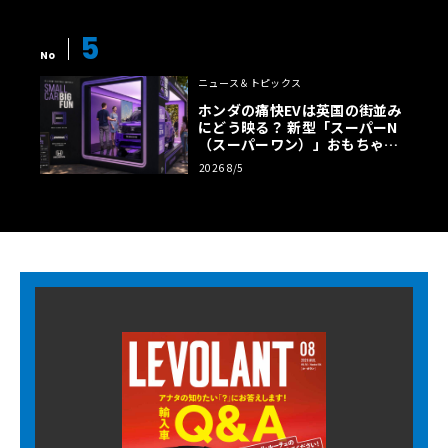
5
No
ニュース＆トピックス
ホンダの痛快EVは英国の街並み
にどう映る？ 新型「スーパーN
（スーパーワン）」おもちゃ箱
ツアーの全貌
2026 8/5