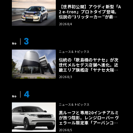
【世界初公開】アウディ新型「A
2 e-tron」プロトタイプ登場。
伝説の“3リッターカー”が最高
効率エントリーBEVとして復活
2026 8/4
【画像38枚】
3
No
ニュース＆トピックス
伝統の「歌島橋のヤナセ」が次
世代メルセデス店舗へ進化。近
畿エリア旗艦店「ヤナセ大阪支
店」がリニューアル
2026 8/3
4
No
ニュース＆トピックス
黒ルーフと専用20インチアルミ
が放つ陰影。レンジローバー ヴ
ェラール限定車「アーバンコン
トラスト・エディション」登場
2026 8/5