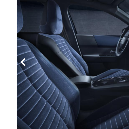
BYD
その
国産車
レクサ
ホンダ
三菱
光岡
その