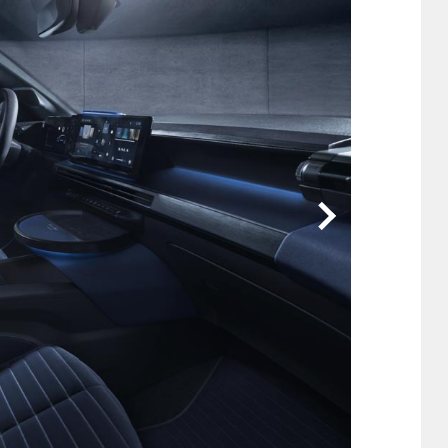
他
ス
トヨタ
日産
スバル
マツダ
ダイハツ
スズキ
他