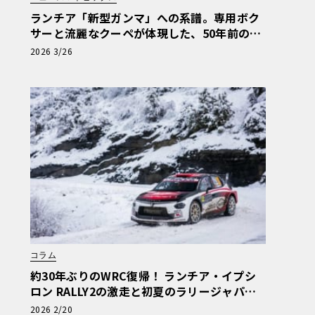
ランチア「新型ガンマ」への系譜。専用ボク
サーと流麗なクーペが体現した、50年前の孤
高のエレガンス
2026 3/26
コラム
約30年ぶりのWRC復帰！ ランチア・イプシ
ロン RALLY2の激走と初夏のラリージャパン
上陸
2026 2/20