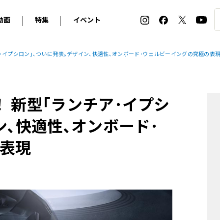
動画
特集
イベント
ィ
BMW
アルピナ
オリジナル動画
2026 サマータイヤ＆ホイール バイヤーズガイド
ル・ボラン カーズ・ミート2026横浜
･イプシロン｣､ついに発表｡デザイン､快適性､オンボード･ウェルビーイングの究極の表
2025-2026 冬 スタッドレス＆ウインタータイヤ バイヤ
SNOW EXPERIENCE in TOGAKUSHI SKI FIE
デス・ベンツ
ポルシェ
フォルクスワーゲン
ホイールカタログ2025-2026冬
EV:LIFE FUTAKO TAMAGAWA 2026
ーヌ
シトロエン
DSオートモビル
ホイールカタログ
EV:LIFE KOBE 2025
 新型｢ランチア･イプシ
ー
ルノー
アバルト
タイヤ特集
ル・ボラン カーズ・ミート2025横浜
ァ・ロメオ
フェラーリ
フィアット
ン､快適性､オンボード･
ルギーニ
マセラティ
アストン・マーティン
表現
レー
ケータハム
ジャガー
ローバー
ロータス
マクラーレン
モーガン
ロールス・ロイス
キャデラック
シボレー
テスラ
ヒョンデ