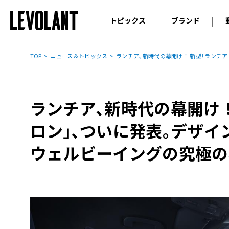
トピックス
ブランド
輸入車
アウデ
ニュース
TOP
ニュース＆トピックス
ランチア､新時代の幕開け！ 新型｢ランチア
スクープ
メルセ
試乗
アルピ
コラム
ランチア､新時代の幕開け！
プジョ
アルフ
ロン｣､ついに発表｡デザイ
ランボ
ウェルビーイングの究極の
ベント
ランド
MINI
ボルボ
ジープ