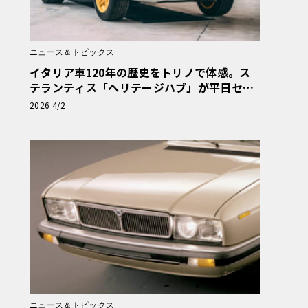
ニュース＆トピックス
イタリア車120年の歴史をトリノで体感。ス
テランティス「ヘリテージハブ」が平日セル
フ見学を解禁
2026 4/2
ニュース＆トピックス