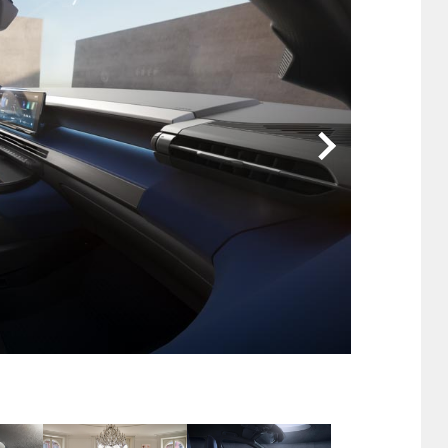
他
ス
トヨタ
日産
スバル
マツダ
ダイハツ
スズキ
他