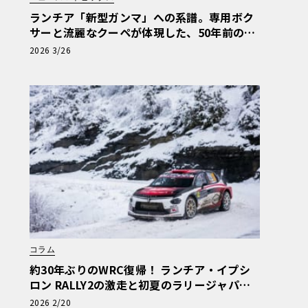
ランチア「新型ガンマ」への系譜。専用ボク
サーと流麗なクーペが体現した、50年前の孤
高のエレガンス
2026 3/26
コラム
約30年ぶりのWRC復帰！ ランチア・イプシ
ロン RALLY2の激走と初夏のラリージャパン
上陸
2026 2/20