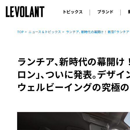
トピックス
ブランド
輸入車
アウデ
ニュース
TOP
ニュース＆トピックス
ランチア､新時代の幕開け！ 新型｢ランチア
スクープ
メルセ
試乗
アルピ
コラム
ランチア､新時代の幕開け！
プジョ
アルフ
ロン｣､ついに発表｡デザイ
ランボ
ウェルビーイングの究極の
ベント
ランド
MINI
ボルボ
ジープ