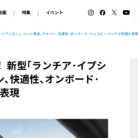
動画
特集
イベント
ィ
BMW
アルピナ
オリジナル動画
2026 サマータイヤ＆ホイール バイヤーズガイド
ル・ボラン カーズ・ミート2026横浜
･イプシロン｣､ついに発表｡デザイン､快適性､オンボード･ウェルビーイングの究極の表
2025-2026 冬 スタッドレス＆ウインタータイヤ バイヤ
SNOW EXPERIENCE in TOGAKUSHI SKI FIE
デス・ベンツ
ポルシェ
フォルクスワーゲン
ホイールカタログ2025-2026冬
EV:LIFE FUTAKO TAMAGAWA 2026
ーヌ
シトロエン
DSオートモビル
ホイールカタログ
EV:LIFE KOBE 2025
 新型｢ランチア･イプシ
ー
ルノー
アバルト
タイヤ特集
ル・ボラン カーズ・ミート2025横浜
ァ・ロメオ
フェラーリ
フィアット
ン､快適性､オンボード･
ルギーニ
マセラティ
アストン・マーティン
表現
レー
ケータハム
ジャガー
ローバー
ロータス
マクラーレン
モーガン
ロールス・ロイス
キャデラック
シボレー
テスラ
ヒョンデ