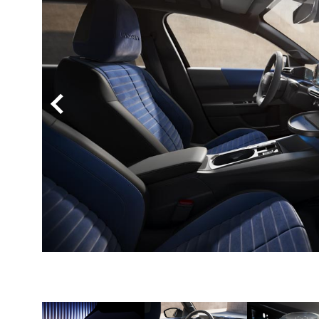
BYD
その
国産車
レクサ
ホンダ
三菱
光岡
その