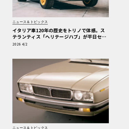
ニュース＆トピックス
イタリア車120年の歴史をトリノで体感。ス
テランティス「ヘリテージハブ」が平日セル
フ見学を解禁
2026 4/2
ニュース＆トピックス