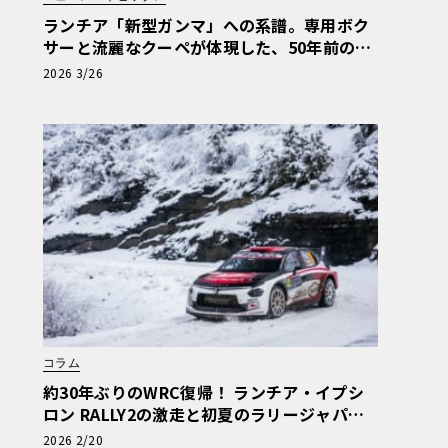
ランチア「新型ガンマ」への系譜。専用ボク
サーと流麗なクーペが体現した、50年前の孤
高のエレガンス
2026 3/26
コラム
約30年ぶりのWRC復帰！ ランチア・イプシ
ロン RALLY2の激走と初夏のラリージャパン
上陸
2026 2/20