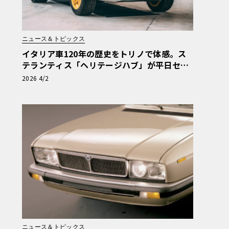
ニュース＆トピックス
イタリア車120年の歴史をトリノで体感。ス
テランティス「ヘリテージハブ」が平日セル
フ見学を解禁
2026 4/2
ニュース＆トピックス