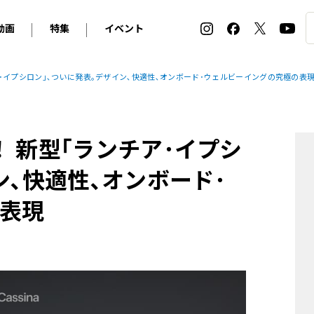
動画
特集
イベント
ィ
BMW
アルピナ
オリジナル動画
2026 サマータイヤ＆ホイール バイヤーズガイド
ル・ボラン カーズ・ミート2026横浜
･イプシロン｣､ついに発表｡デザイン､快適性､オンボード･ウェルビーイングの究極の表
2025-2026 冬 スタッドレス＆ウインタータイヤ バイヤ
SNOW EXPERIENCE in TOGAKUSHI SKI FIE
デス・ベンツ
ポルシェ
フォルクスワーゲン
ホイールカタログ2025-2026冬
EV:LIFE FUTAKO TAMAGAWA 2026
ーヌ
シトロエン
DSオートモビル
ホイールカタログ
EV:LIFE KOBE 2025
 新型｢ランチア･イプシ
ー
ルノー
アバルト
タイヤ特集
ル・ボラン カーズ・ミート2025横浜
ァ・ロメオ
フェラーリ
フィアット
ン､快適性､オンボード･
ルギーニ
マセラティ
アストン・マーティン
表現
レー
ケータハム
ジャガー
ローバー
ロータス
マクラーレン
モーガン
ロールス・ロイス
キャデラック
シボレー
テスラ
ヒョンデ