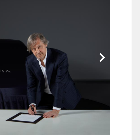
他
ス
トヨタ
日産
スバル
マツダ
ダイハツ
スズキ
他