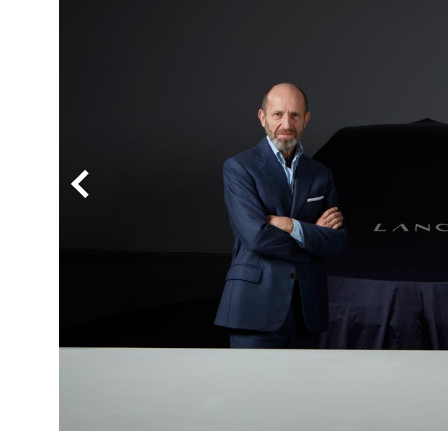
BYD
その
国産車
レクサ
ホンダ
三菱
光岡
その