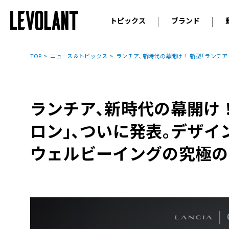
トピックス
ブランド
輸入車
アウデ
ニュース
TOP
ニュース＆トピックス
ランチア､新時代の幕開け！ 新型｢ランチア
スクープ
メルセ
試乗
アルピ
コラム
ランチア､新時代の幕開け！
プジョ
アルフ
ロン｣､ついに発表｡デザイ
ランボ
ウェルビーイングの究極の
ベント
ランド
MINI
ボルボ
ジープ