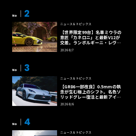
2
No
ニュース＆トピックス
【世界限定99台】名車ミウラの
意匠「カネロニ」と最新V12が
交差。ランボルギーニ・レヴエ
ルトに60周年記念車が登場
2026 8/7
3
No
ニュース＆トピックス
【GR86一部改良】0.5mmの執
念が生む極上のシフト。名色ソ
リッドグレー復活と最新アイサ
イトでFRの極みへ
2026 8/6
4
No
ニュース＆トピックス