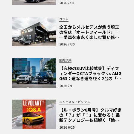
【第1回・ヒョンデ6つの疑問：
2026 7/31
Why? Hyundai?】〈PR〉
コラム
全国からメルセデスが集う埼玉
の名店「オートフィールド」─
─愛車を末永く楽しむ賢い修理
術と、プロがフックス製オイル
2026 7/30
を選ぶ理由〈PR〉
国内試乗
【究極のSUV比較試乗】ディフ
ェンダーOCTAブラック vs AMG
G63：道なき道を征く2台の「対
極的アプローチ」
2026 7/1
ニュース＆トピックス
【ル・ボラン8月号】クルマ好き
の「？」が「！」に変わる！ 最
新テクノロジーも紐解く「輸入
車Q&A」
2026 6/25