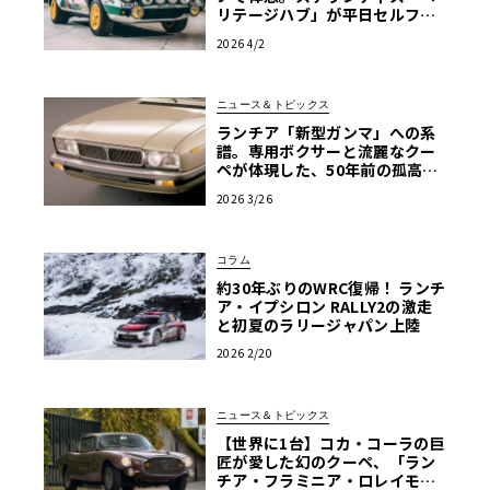
リテージハブ」が平日セルフ見
学を解禁
2026 4/2
ニュース＆トピックス
ランチア「新型ガンマ」への系
譜。専用ボクサーと流麗なクー
ペが体現した、50年前の孤高の
エレガンス
2026 3/26
コラム
約30年ぶりのWRC復帰！ ランチ
ア・イプシロン RALLY2の激走
と初夏のラリージャパン上陸
2026 2/20
ニュース＆トピックス
【世界に1台】コカ・コーラの巨
匠が愛した幻のクーペ、「ラン
チア・フラミニア・ロレイモ」