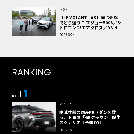
コラム
【LE VOLANT LAB】同じ骨格
でどう違う？ プジョー5008／シ
トロエンC5エアクロス／DS Nº4
読者一気乗りレポート
2026 6/24
RANKING
1
No
スクープ
絶滅寸前の国産FRセダンを救
う、トヨタ「GRクラウン」誕生
のシナリオ【予想CG】
2026 8/7