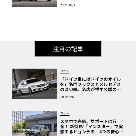
が再び脚光を浴びる
2025 10/4
注目の記事
コラム
「ドイツ車にはドイツのオイル
を」名門フックスとメルセデス
の深い縁。名店が推す公認の安
心と、Cクラスで味わうシルキー
2026 8/6
な走り〈PR〉
コラム
スマホで完結、サポートは万
全！ 新型EV「インスター」で実
感するヒョンデの「4つの安心」