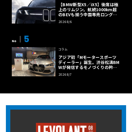
【BMW新型X5／iX5】後席は極
上のリムジン。航続1000km超
のBEVも揃う中国専売ロング仕
様の全貌
2026 8/6
5
No
コラム
アジア初「Mモータースポーツ
ディーラー」誕生。渋谷松濤BM
Wが発信するモノづくりの矜持
【木下隆之コラム】
2026 8/7