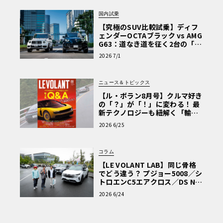
国内試乗
【究極のSUV比較試乗】ディフ
ェンダーOCTAブラック vs AMG
G63：道なき道を征く2台の「対
極的アプローチ」
2026 7/1
ニュース＆トピックス
【ル・ボラン8月号】クルマ好き
の「？」が「！」に変わる！ 最
新テクノロジーも紐解く「輸入
車Q&A」
2026 6/25
コラム
【LE VOLANT LAB】同じ骨格
でどう違う？ プジョー5008／シ
トロエンC5エアクロス／DS Nº4
読者一気乗りレポート
2026 6/24