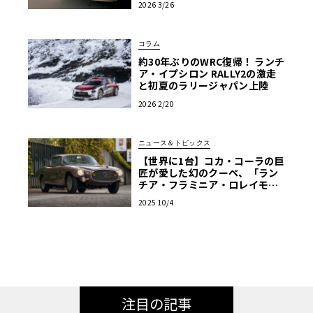
2026 3/26
コラム
約30年ぶりのWRC復帰！ ランチ
ア・イプシロン RALLY2の激走
と初夏のラリージャパン上陸
2026 2/20
ニュース＆トピックス
【世界に1台】コカ・コーラの巨
匠が愛した幻のクーペ、「ラン
チア・フラミニア・ロレイモ」
が再び脚光を浴びる
2025 10/4
注目の記事