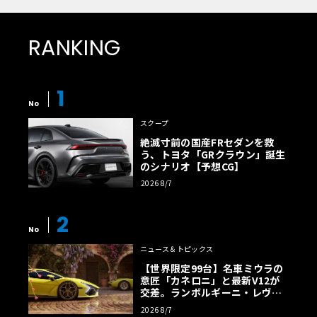
RANKING
1
No
スクープ
絶滅寸前の国産FRセダンを救
う、トヨタ「GRクラウン」誕生
のシナリオ【予想CG】
2026 8/7
2
No
ニュース＆トピックス
【世界限定99台】名車ミウラの
意匠「カネロニ」と最新V12が
交差。ランボルギーニ・レヴエ
ルトに60周年記念車が登場
2026 8/7