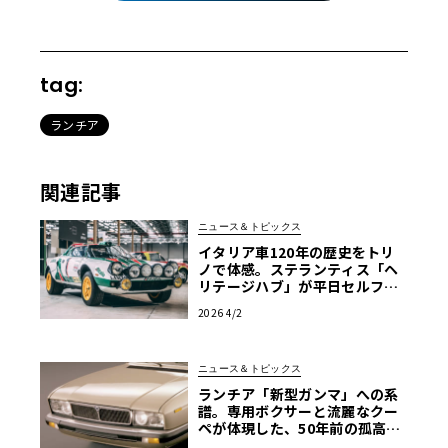
tag:
ランチア
関連記事
ニュース＆トピックス
イタリア車120年の歴史をトリ
ノで体感。ステランティス「ヘ
リテージハブ」が平日セルフ見
学を解禁
2026 4/2
ニュース＆トピックス
ランチア「新型ガンマ」への系
譜。専用ボクサーと流麗なクー
ペが体現した、50年前の孤高の
エレガンス