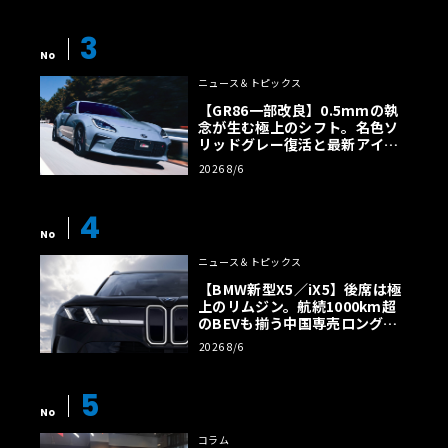
3
No
ニュース＆トピックス
【GR86一部改良】0.5mmの執
念が生む極上のシフト。名色ソ
リッドグレー復活と最新アイサ
イトでFRの極みへ
2026 8/6
4
No
ニュース＆トピックス
【BMW新型X5／iX5】後席は極
上のリムジン。航続1000km超
のBEVも揃う中国専売ロング仕
様の全貌
2026 8/6
5
No
コラム