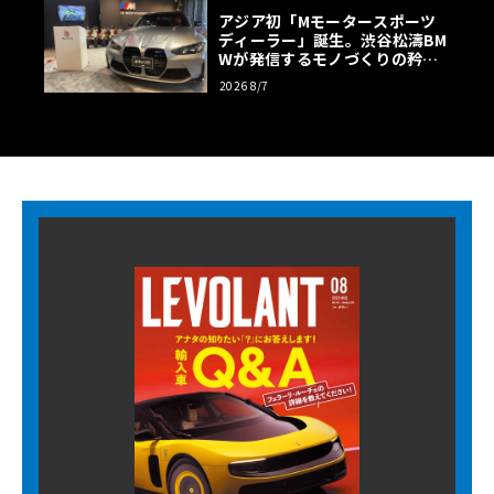
アジア初「Mモータースポーツ
ディーラー」誕生。渋谷松濤BM
Wが発信するモノづくりの矜持
【木下隆之コラム】
2026 8/7