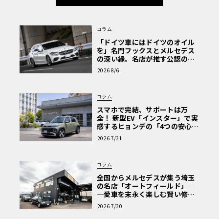
コラム
「ドイツ車にはドイツのオイル
を」名門フックスとメルセデス
の深い縁。名店が推す公認の安
心と、Cクラスで味わうシルキー
2026 8/6
な走り〈PR〉
コラム
スマホで完結、サポートは万
全！ 新型EV「インスター」で実
感するヒョンデの「4つの安心」
【第1回・ヒョンデ6つの疑問：
2026 7/31
Why? Hyundai?】〈PR〉
コラム
全国からメルセデスが集う埼玉
の名店「オートフィールド」─
─愛車を末永く楽しむ賢い修理
術と、プロがフックス製オイル
2026 7/30
を選ぶ理由〈PR〉