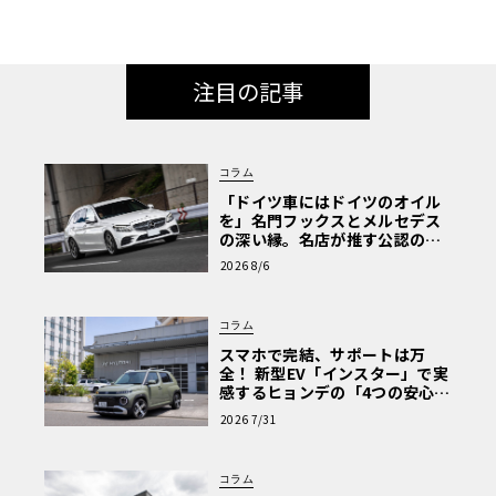
注目の記事
コラム
「ドイツ車にはドイツのオイル
を」名門フックスとメルセデス
の深い縁。名店が推す公認の安
心と、Cクラスで味わうシルキー
2026 8/6
な走り〈PR〉
コラム
スマホで完結、サポートは万
全！ 新型EV「インスター」で実
感するヒョンデの「4つの安心」
【第1回・ヒョンデ6つの疑問：
2026 7/31
Why? Hyundai?】〈PR〉
コラム