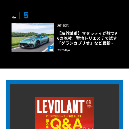
5
No
海外試乗
【海外試乗】マセラティが放つV
6の咆哮。聖地トリエステで試す
「グランカブリオ」など最新ト
ロフェオ3台の官能評価《LE VO
2026 8/4
LANT LAB》