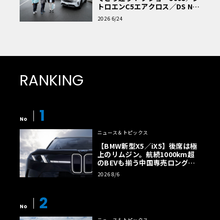
トロエンC5エアクロス／DS Nº4
読者一気乗りレポート
2026 6/24
RANKING
1
No
ニュース＆トピックス
【BMW新型X5／iX5】後席は極
上のリムジン。航続1000km超
のBEVも揃う中国専売ロング仕
様の全貌
2026 8/6
2
No
ニュース＆トピックス