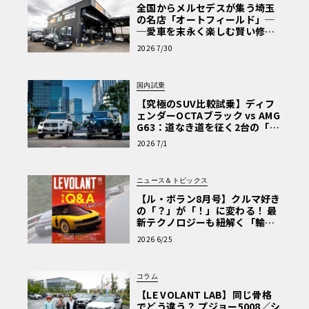
全国からメルセデスが集う埼玉
の名店「オートフィールド」─
─愛車を末永く楽しむ賢い修理
術と、プロがフックス製オイル
2026 7/30
を選ぶ理由〈PR〉
国内試乗
【究極のSUV比較試乗】ディフ
ェンダーOCTAブラック vs AMG
G63：道なき道を征く2台の「対
極的アプローチ」
2026 7/1
ニュース＆トピックス
【ル・ボラン8月号】クルマ好き
の「？」が「！」に変わる！ 最
新テクノロジーも紐解く「輸入
車Q&A」
2026 6/25
コラム
【LE VOLANT LAB】同じ骨格
でどう違う？ プジョー5008／シ