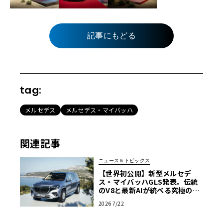
記事にもどる
tag:
メルセデス
メルセデス・マイバッハ
関連記事
ニュース＆トピックス
【世界初公開】新型メルセデ
ス・マイバッハGLS発表。伝統
のV8と最新AIが統べる究極の移
動宮殿
2026 7/22