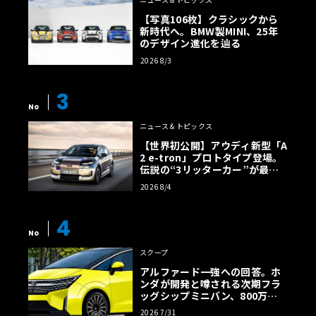
【写真106枚】クラシックから
新時代へ。BMW製MINI、25年
のデザイン進化を辿る
2026 8/3
3
No
ニュース＆トピックス
【世界初公開】アウディ新型「A
2 e-tron」プロトタイプ登場。
伝説の“3リッターカー”が最高
効率エントリーBEVとして復活
2026 8/4
【画像38枚】
4
No
スクープ
アルファード一強への回答。ホ
ンダが開発と噂される次期フラ
ッグシップミニバン、800万円
超の勝算【予想CG】
2026 7/31