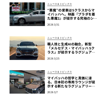
ニュース＆トピックス
“悪魔”の愛車はSクラスからマ
イバッハへ。映画『プラダを着
た悪魔2』が提示する究極のショ
ーファードリブン
2026 3/31
ニュース＆トピックス
職人技と生成AIの融合。新型
「メルセデス・マイバッハ Sク
ラス」が提示するラグジュアリ
ーの現在地【写真38枚】
2026 3/25
ニュース＆トピックス
マイバッハの哲学と真価に浸
る。日本初の専用ラウンジが提
示する新たなラグジュアリーの
流儀
2026 3/7