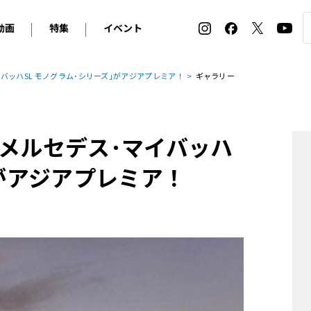
動画
特集
イベント
ィ
BMW
アルピナ
オリジナル動画
2026 サマータイヤ＆ホイール バイヤーズガイド
ル・ボラン カーズ・ミート2026横浜
バッハSL モノグラム･シリーズ｣がアジアプレミア！
ギャラリー
2025-2026 冬 スタッドレス＆ウインタータイヤ バイヤ
SNOW EXPERIENCE in TOGAKUSHI SKI FIE
デス・ベンツ
ポルシェ
フォルクスワーゲン
ホイールカタログ2025-2026冬
EV:LIFE FUTAKO TAMAGAWA 2026
ーヌ
シトロエン
DSオートモビル
ホイールカタログ
EV:LIFE KOBE 2025
｢メルセデス･マイバッハ
ー
ルノー
アバルト
タイヤ特集
ル・ボラン カーズ・ミート2025横浜
ァ・ロメオ
フェラーリ
フィアット
｣がアジアプレミア！
ルギーニ
マセラティ
アストン・マーティン
レー
ケータハム
ジャガー
ローバー
ロータス
マクラーレン
モーガン
ロールス・ロイス
キャデラック
シボレー
テスラ
ヒョンデ