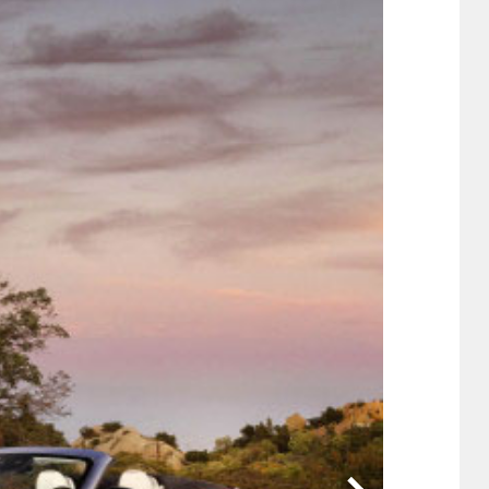
他
ス
トヨタ
日産
スバル
マツダ
ダイハツ
スズキ
他