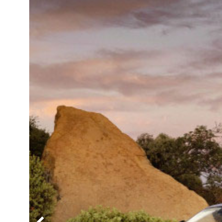
BYD
その
国産車
レクサ
ホンダ
三菱
光岡
その