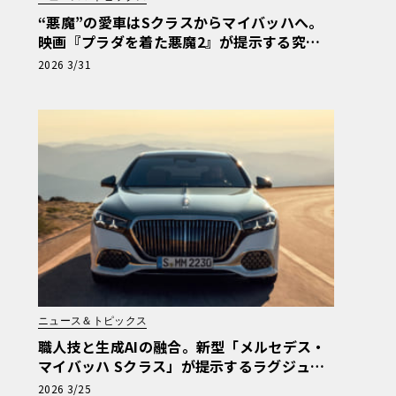
“悪魔”の愛車はSクラスからマイバッハへ。
映画『プラダを着た悪魔2』が提示する究極
のショーファードリブン
2026 3/31
ニュース＆トピックス
職人技と生成AIの融合。新型「メルセデス・
マイバッハ Sクラス」が提示するラグジュア
リーの現在地【写真38枚】
2026 3/25