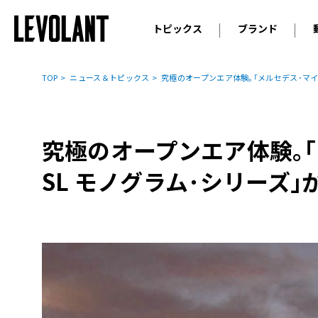
トピックス
ブランド
輸入車
アウデ
ニュース
TOP
ニュース＆トピックス
究極のオープンエア体験｡｢メルセデス･マイ
スクープ
メルセ
試乗
アルピ
コラム
究極のオープンエア体験｡
プジョ
アルフ
SL モノグラム･シリーズ
ランボ
ベント
ランド
MINI
ボルボ
ジープ