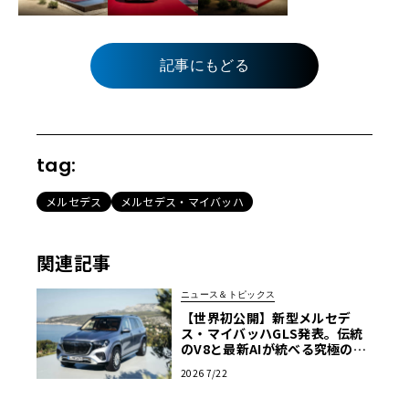
記事にもどる
tag:
メルセデス
メルセデス・マイバッハ
関連記事
ニュース＆トピックス
【世界初公開】新型メルセデ
ス・マイバッハGLS発表。伝統
のV8と最新AIが統べる究極の移
動宮殿
2026 7/22