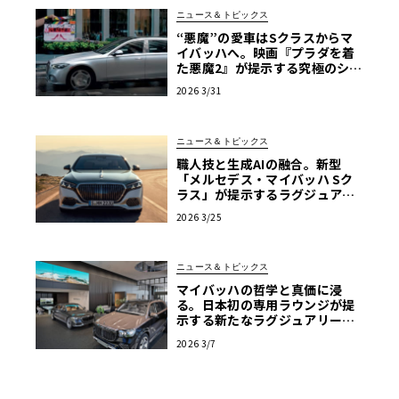
ニュース＆トピックス
“悪魔”の愛車はSクラスからマ
イバッハへ。映画『プラダを着
た悪魔2』が提示する究極のショ
ーファードリブン
2026 3/31
ニュース＆トピックス
職人技と生成AIの融合。新型
「メルセデス・マイバッハ Sク
ラス」が提示するラグジュアリ
ーの現在地【写真38枚】
2026 3/25
ニュース＆トピックス
マイバッハの哲学と真価に浸
る。日本初の専用ラウンジが提
示する新たなラグジュアリーの
流儀
2026 3/7