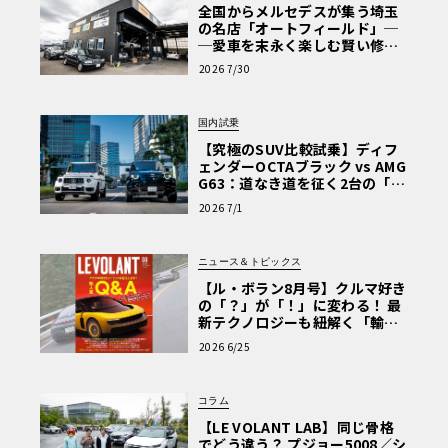
全国からメルセデスが集う埼玉
の名店「オートフィールド」─
─愛車を末永く楽しむ賢い修理
術と、プロがフックス製オイル
2026 7/30
を選ぶ理由〈PR〉
国内試乗
【究極のSUV比較試乗】ディフ
ェンダーOCTAブラック vs AMG
G63：道なき道を征く2台の「対
極的アプローチ」
2026 7/1
ニュース＆トピックス
【ル・ボラン8月号】クルマ好き
の「？」が「！」に変わる！ 最
新テクノロジーも紐解く「輸入
車Q&A」
2026 6/25
コラム
【LE VOLANT LAB】同じ骨格
でどう違う？ プジョー5008／シ