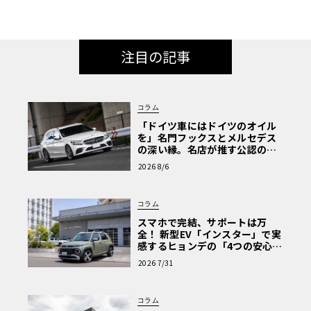
注目の記事
コラム
「ドイツ車にはドイツのオイル
を」名門フックスとメルセデス
の深い縁。名店が推す公認の安
心と、Cクラスで味わうシルキー
2026 8/6
な走り〈PR〉
コラム
スマホで完結、サポートは万
全！ 新型EV「インスター」で実
感するヒョンデの「4つの安心」
【第1回・ヒョンデ6つの疑問：
2026 7/31
Why? Hyundai?】〈PR〉
コラム