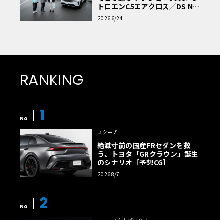
トロエンC5エアクロス／DS Nº4
読者一気乗りレポート
2026 6/24
RANKING
1
No
スクープ
絶滅寸前の国産FRセダンを救
う、トヨタ「GRクラウン」誕生
のシナリオ【予想CG】
2026 8/7
2
No
ニュース＆トピックス