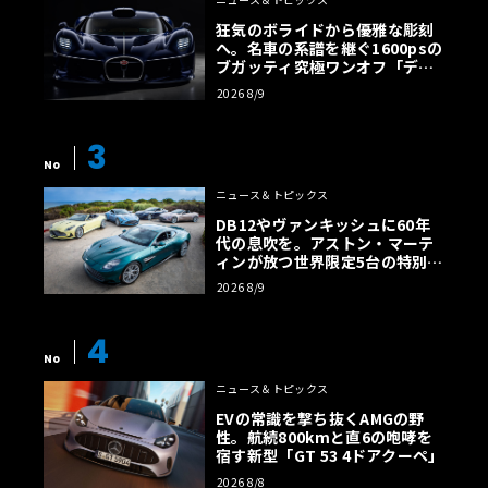
狂気のボライドから優雅な彫刻
へ。名車の系譜を継ぐ1600psの
ブガッティ究極ワンオフ「デス
トリエ」
2026 8/9
3
No
ニュース＆トピックス
DB12やヴァンキッシュに60年
代の息吹を。アストン・マーテ
ィンが放つ世界限定5台の特別コ
レクション
2026 8/9
4
No
ニュース＆トピックス
EVの常識を撃ち抜くAMGの野
性。航続800kmと直6の咆哮を
宿す新型「GT 53 4ドアクーペ」
2026 8/8