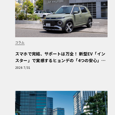
コラム
スマホで完結、サポートは万全！ 新型EV「イン
スター」で実感するヒョンデの「4つの安心」
【第1回・ヒョンデ6つの疑問：Why? Hyunda
2026 7/31
i?】〈PR〉