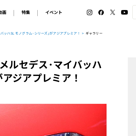
動画
特集
イベント
ィ
BMW
アルピナ
オリジナル動画
2026 サマータイヤ＆ホイール バイヤーズガイド
ル・ボラン カーズ・ミート2026横浜
バッハSL モノグラム･シリーズ｣がアジアプレミア！
ギャラリー
2025-2026 冬 スタッドレス＆ウインタータイヤ バイヤ
SNOW EXPERIENCE in TOGAKUSHI SKI FIE
デス・ベンツ
ポルシェ
フォルクスワーゲン
ホイールカタログ2025-2026冬
EV:LIFE FUTAKO TAMAGAWA 2026
ーヌ
シトロエン
DSオートモビル
ホイールカタログ
EV:LIFE KOBE 2025
｢メルセデス･マイバッハ
ー
ルノー
アバルト
タイヤ特集
ル・ボラン カーズ・ミート2025横浜
ァ・ロメオ
フェラーリ
フィアット
｣がアジアプレミア！
ルギーニ
マセラティ
アストン・マーティン
レー
ケータハム
ジャガー
ローバー
ロータス
マクラーレン
モーガン
ロールス・ロイス
キャデラック
シボレー
テスラ
ヒョンデ