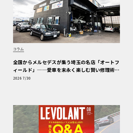
コラム
全国からメルセデスが集う埼玉の名店「オートフ
ィールド」──愛車を末永く楽しむ賢い修理術
と、プロがフックス製オイルを選ぶ理由〈PR〉
2026 7/30