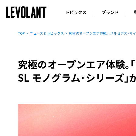
トピックス
ブランド
輸入車
アウデ
ニュース
TOP
ニュース＆トピックス
究極のオープンエア体験｡｢メルセデス･マイ
スクープ
メルセ
試乗
アルピ
コラム
究極のオープンエア体験｡
プジョ
アルフ
SL モノグラム･シリーズ
ランボ
ベント
ランド
MINI
ボルボ
ジープ