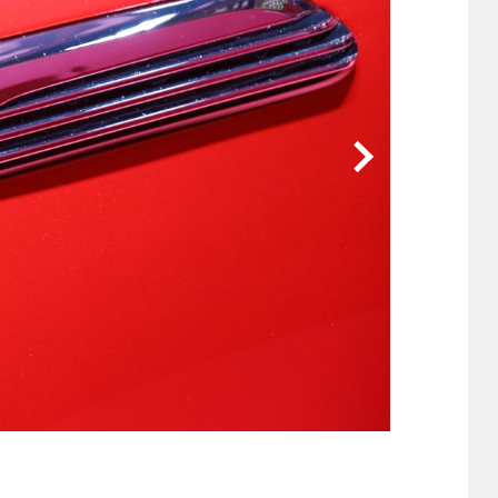
他
ス
トヨタ
日産
スバル
マツダ
ダイハツ
スズキ
他