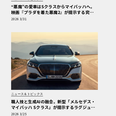
“悪魔”の愛車はSクラスからマイバッハへ。
映画『プラダを着た悪魔2』が提示する究極
のショーファードリブン
2026 3/31
ニュース＆トピックス
職人技と生成AIの融合。新型「メルセデス・
マイバッハ Sクラス」が提示するラグジュア
リーの現在地【写真38枚】
2026 3/25