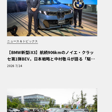
ニュース＆トピックス
【BMW新型iX3】航続906kmのノイエ・クラッ
セ第1弾BEV。日本戦略と中村敬斗が語る「駆け
ぬける歓び」
2026 7/24