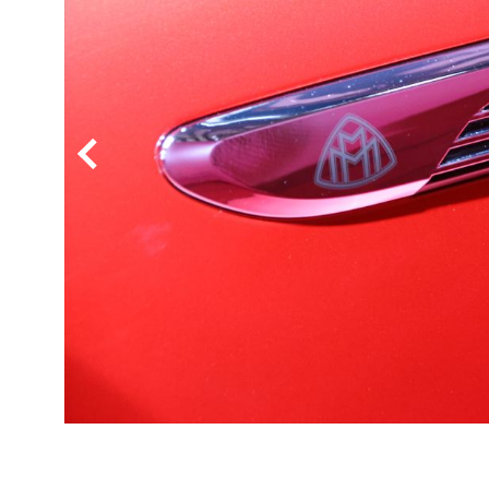
BYD
その
国産車
レクサ
ホンダ
三菱
光岡
その