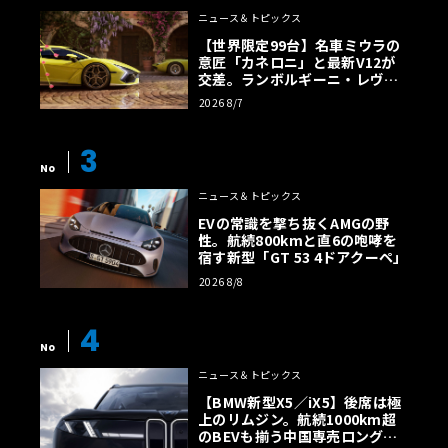
ニュース＆トピックス
【世界限定99台】名車ミウラの
意匠「カネロニ」と最新V12が
交差。ランボルギーニ・レヴエ
ルトに60周年記念車が登場
2026 8/7
3
No
ニュース＆トピックス
EVの常識を撃ち抜くAMGの野
性。航続800kmと直6の咆哮を
宿す新型「GT 53 4ドアクーペ」
2026 8/8
4
No
ニュース＆トピックス
【BMW新型X5／iX5】後席は極
上のリムジン。航続1000km超
のBEVも揃う中国専売ロング仕