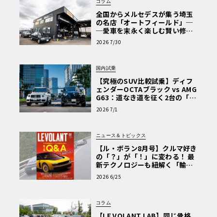
コラム
全国からメルセデスが集う埼玉
の名店「オートフィールド」─
─愛車を末永く楽しむ賢い修理
術と、プロがフックス製オイル
2026 7/30
を選ぶ理由〈PR〉
国内試乗
【究極のSUV比較試乗】ディフ
ェンダーOCTAブラック vs AMG
G63：道なき道を征く2台の「対
極的アプローチ」
2026 7/1
ニュース＆トピックス
【ル・ボラン8月号】クルマ好き
の「？」が「！」に変わる！ 最
新テクノロジーも紐解く「輸入
車Q&A」
2026 6/25
コラム
【LE VOLANT LAB】同じ骨格