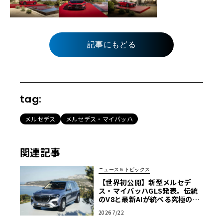
記事にもどる
tag:
メルセデス
メルセデス・マイバッハ
関連記事
ニュース＆トピックス
【世界初公開】新型メルセデ
ス・マイバッハGLS発表。伝統
のV8と最新AIが統べる究極の移
動宮殿
2026 7/22