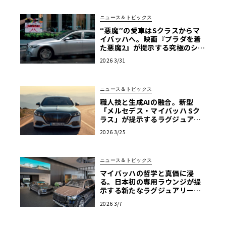
ニュース＆トピックス
“悪魔”の愛車はSクラスからマ
イバッハへ。映画『プラダを着
た悪魔2』が提示する究極のショ
ーファードリブン
2026 3/31
ニュース＆トピックス
職人技と生成AIの融合。新型
「メルセデス・マイバッハ Sク
ラス」が提示するラグジュアリ
ーの現在地【写真38枚】
2026 3/25
ニュース＆トピックス
マイバッハの哲学と真価に浸
る。日本初の専用ラウンジが提
示する新たなラグジュアリーの
流儀
2026 3/7