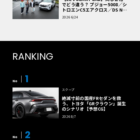
でどう違う？ プジョー5008／シ
トロエンC5エアクロス／DS Nº4
読者一気乗りレポート
2026 6/24
RANKING
1
No
スクープ
絶滅寸前の国産FRセダンを救
う、トヨタ「GRクラウン」誕生
のシナリオ【予想CG】
2026 8/7
2
No