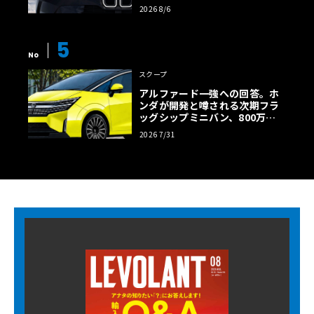
様の全貌
2026 8/6
5
No
スクープ
アルファード一強への回答。ホ
ンダが開発と噂される次期フラ
ッグシップミニバン、800万円
超の勝算【予想CG】
2026 7/31