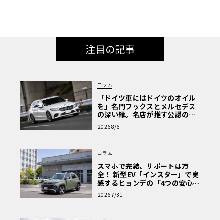
注目の記事
コラム
「ドイツ車にはドイツのオイル
を」名門フックスとメルセデス
の深い縁。名店が推す公認の安
心と、Cクラスで味わうシルキー
2026 8/6
な走り〈PR〉
コラム
スマホで完結、サポートは万
全！ 新型EV「インスター」で実
感するヒョンデの「4つの安心」
【第1回・ヒョンデ6つの疑問：
2026 7/31
Why? Hyundai?】〈PR〉