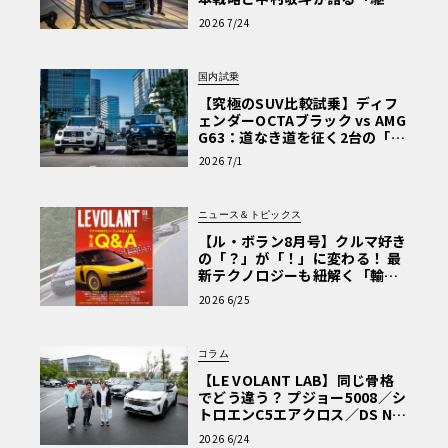
ぬける歓び」
2026 7/24
国内試乗
【究極のSUV比較試乗】ディフ
ェンダーOCTAブラック vs AMG
G63：道なき道を征く2台の「対
極的アプローチ」
2026 7/1
ニュース＆トピックス
【ル・ボラン8月号】クルマ好き
の「？」が「！」に変わる！ 最
新テクノロジーも紐解く「輸入
車Q&A」
2026 6/25
コラム
【LE VOLANT LAB】同じ骨格
でどう違う？ プジョー5008／シ
トロエンC5エアクロス／DS Nº4
読者一気乗りレポート
2026 6/24