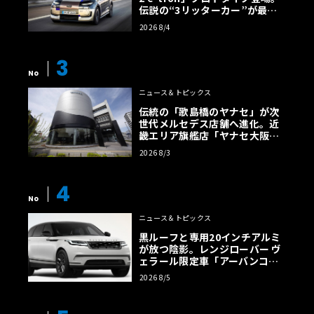
伝説の“3リッターカー”が最高
効率エントリーBEVとして復活
2026 8/4
【画像38枚】
3
No
ニュース＆トピックス
伝統の「歌島橋のヤナセ」が次
世代メルセデス店舗へ進化。近
畿エリア旗艦店「ヤナセ大阪支
店」がリニューアル
2026 8/3
4
No
ニュース＆トピックス
黒ルーフと専用20インチアルミ
が放つ陰影。レンジローバー ヴ
ェラール限定車「アーバンコン
トラスト・エディション」登場
2026 8/5