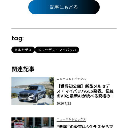
記事にもどる
tag:
メルセデス
メルセデス・マイバッハ
関連記事
ニュース＆トピックス
【世界初公開】新型メルセデ
ス・マイバッハGLS発表。伝統
のV8と最新AIが統べる究極の移
動宮殿
2026 7/22
ニュース＆トピックス
“悪魔”の愛車はSクラスからマ