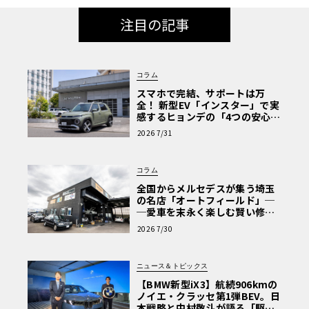
注目の記事
コラム
スマホで完結、サポートは万
全！ 新型EV「インスター」で実
感するヒョンデの「4つの安心」
【第1回・ヒョンデ6つの疑問：
2026 7/31
Why? Hyundai?】〈PR〉
コラム
全国からメルセデスが集う埼玉
の名店「オートフィールド」─
─愛車を末永く楽しむ賢い修理
術と、プロがフックス製オイル
2026 7/30
を選ぶ理由〈PR〉
ニュース＆トピックス
【BMW新型iX3】航続906kmの
ノイエ・クラッセ第1弾BEV。日
本戦略と中村敬斗が語る「駆け