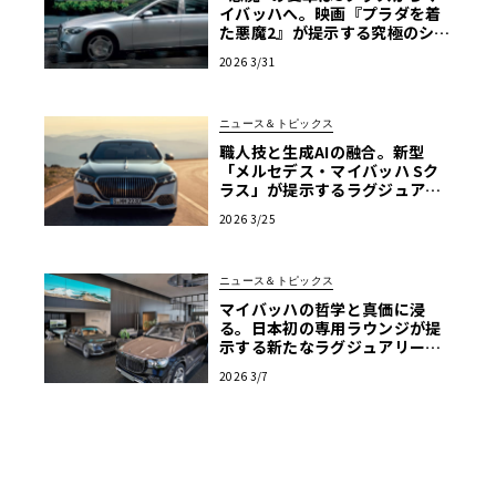
イバッハへ。映画『プラダを着
た悪魔2』が提示する究極のショ
ーファードリブン
2026 3/31
ニュース＆トピックス
職人技と生成AIの融合。新型
「メルセデス・マイバッハ Sク
ラス」が提示するラグジュアリ
ーの現在地【写真38枚】
2026 3/25
ニュース＆トピックス
マイバッハの哲学と真価に浸
る。日本初の専用ラウンジが提
示する新たなラグジュアリーの
流儀
2026 3/7