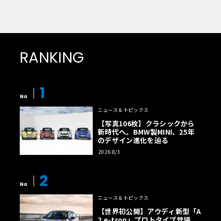
RANKING
1
No
ニュース＆トピックス
【写真106枚】クラシックから
新時代へ。BMW製MINI、25年
のデザイン進化を辿る
2026 8/3
2
No
ニュース＆トピックス
【世界初公開】アウディ新型「A
2 e-tron」プロトタイプ登場。