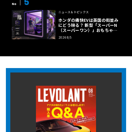
5
No
ニュース＆トピックス
ホンダの痛快EVは英国の街並み
にどう映る？ 新型「スーパーN
（スーパーワン）」おもちゃ箱
ツアーの全貌
2026 8/5