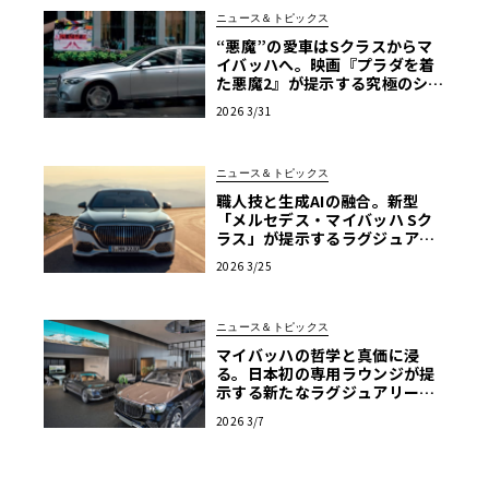
ニュース＆トピックス
“悪魔”の愛車はSクラスからマ
イバッハへ。映画『プラダを着
た悪魔2』が提示する究極のショ
ーファードリブン
2026 3/31
ニュース＆トピックス
職人技と生成AIの融合。新型
「メルセデス・マイバッハ Sク
ラス」が提示するラグジュアリ
ーの現在地【写真38枚】
2026 3/25
ニュース＆トピックス
マイバッハの哲学と真価に浸
る。日本初の専用ラウンジが提
示する新たなラグジュアリーの
流儀
2026 3/7