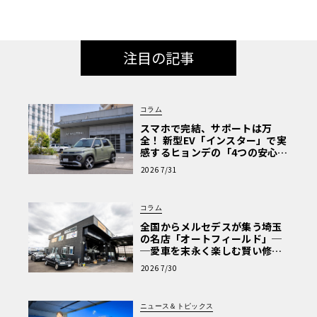
注目の記事
コラム
スマホで完結、サポートは万
全！ 新型EV「インスター」で実
感するヒョンデの「4つの安心」
【第1回・ヒョンデ6つの疑問：
2026 7/31
Why? Hyundai?】〈PR〉
コラム
全国からメルセデスが集う埼玉
の名店「オートフィールド」─
─愛車を末永く楽しむ賢い修理
術と、プロがフックス製オイル
2026 7/30
を選ぶ理由〈PR〉
ニュース＆トピックス