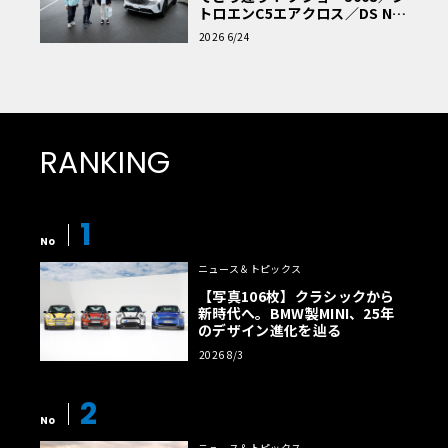
トロエンC5エアクロス／DS Nº4
読者一気乗りレポート
2026 6/24
RANKING
1
No
ニュース＆トピックス
【写真106枚】クラシックから
新時代へ。BMW製MINI、25年
のデザイン進化を辿る
2026 8/3
2
No
ニュース＆トピックス