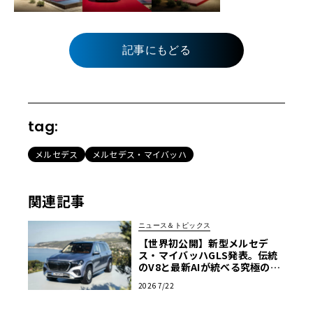
記事にもどる
tag:
メルセデス
メルセデス・マイバッハ
関連記事
ニュース＆トピックス
【世界初公開】新型メルセデ
ス・マイバッハGLS発表。伝統
のV8と最新AIが統べる究極の移
動宮殿
2026 7/22