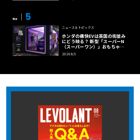
5
No
ニュース＆トピックス
ホンダの痛快EVは英国の街並み
にどう映る？ 新型「スーパーN
（スーパーワン）」おもちゃ箱
ツアーの全貌
2026 8/5