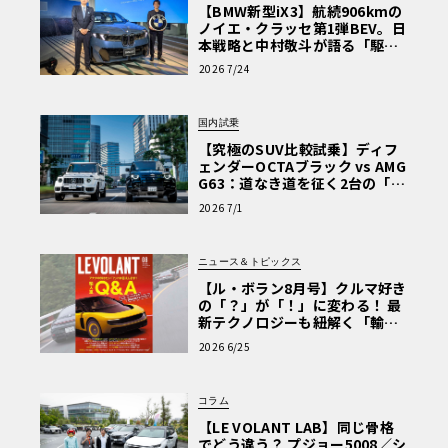
【BMW新型iX3】航続906kmの
ノイエ・クラッセ第1弾BEV。日
本戦略と中村敬斗が語る「駆け
ぬける歓び」
2026 7/24
国内試乗
【究極のSUV比較試乗】ディフ
ェンダーOCTAブラック vs AMG
G63：道なき道を征く2台の「対
極的アプローチ」
2026 7/1
ニュース＆トピックス
【ル・ボラン8月号】クルマ好き
の「？」が「！」に変わる！ 最
新テクノロジーも紐解く「輸入
車Q&A」
2026 6/25
コラム
【LE VOLANT LAB】同じ骨格
でどう違う？ プジョー5008／シ