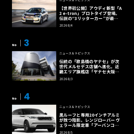
【世界初公開】アウディ新型「A
2 e-tron」プロトタイプ登場。
伝説の“3リッターカー”が最高
効率エントリーBEVとして復活
2026 8/4
【画像38枚】
3
No
ニュース＆トピックス
伝統の「歌島橋のヤナセ」が次
世代メルセデス店舗へ進化。近
畿エリア旗艦店「ヤナセ大阪支
店」がリニューアル
2026 8/3
4
No
ニュース＆トピックス
黒ルーフと専用20インチアルミ
が放つ陰影。レンジローバー ヴ
ェラール限定車「アーバンコン
トラスト・エディション」登場
2026 8/5